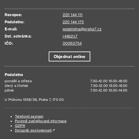
Recepce:
220 144 111
Podatelna:
220 144 175
E-mail:
podatelna@praha7.cz
Dat. schránka:
r44b2x7
IČO:
00063754
Objednat online
Podatelna
pondělí a středa
7.30–12.00 13.00–18.00
úterý a čtvrtek
7.30–12.00 13.00–15.00
pátek
7.30–12.00 13.00–14.00
U Průhonu 1338/38, Praha 7, 170 00
Telefonní seznam
Povinně zveřejňované informace
GDPR
Dotazník spokojenosti