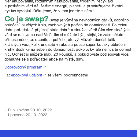
Nenakupováním, rozumným nakupováním, tříděním, recyklací
a posíláním věcí dál šetříme energii, planetu a prodlužujeme životní
cyklus výrobků. Děkujeme, že v tom jedete s námi!
Co je swap?
Swap je výměna nevhodných dárků, dobrého
oblečení, skvělých knih, zachovalých potřeb do domácnosti. Po celou
dobu pořadatelé přijímají stále dobré a sloužící věci! Čím více skvělých
věcí se na swapu nastřádá, tím si můžete být jistější, že zase někdo
přinese něco, co oceníte a potřebujete vy! Můžete donést tolik
krásných věcí, kolik unesete v rukou a pouze super kousky oblečení,
knihy, doplňky na sebe i do domácnosti, pokojovky, ale nemusíte donést
nic. Odnést si můžete max. 20 kousků, a pokud byste potřebovali více,
domluvte se s pořadateli akce na místě, díky.
Doprovodný program
Facebooková událost
se všemi podrobnostmi
– Publikováno 20. 10. 2022
– Upraveno 20. 10. 2022