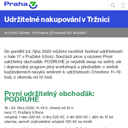
Hled
Prim
Men
Udržitelné nakupování v Tržnici
archivní článek, informace již nemusí být aktuální
Do pondělí 24. října 2022 můžete navštívit festival udržitelnosti
v hale 17 v Pražské tržnici. Součástí akce s názvem První
udržitelný obchoďák: PODRUHÉ je největší swap na světě, ale
i doprovodný program plný workshopů a přednášek o změně
každodenních návyků směrem k udržitelnosti. Otevřeno 11–19
hod, o víkendu od 10 hod.
První udržitelný obchoďák:
PODRUHÉ
18.–24. října 2022, 11–19 h, víkend od 10 h
hala 17, Pražská tržnice
vstupné: 1 den 220 Kč, 3 dny 520 Kč, 5 dní 800 Kč | děti do 12 let
zdarma, senioři zvýhodněné vstupné 100 Kč na místě