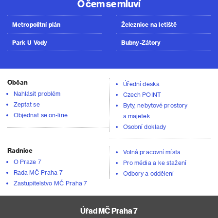
O čem se mluví
Metropolitní plán
Železnice na letiště
Park U Vody
Bubny-Zátory
Občan
Úřední deska
Nahlásit problém
Czech POINT
Zeptat se
Byty, nebytové prostory
Objednat se on-line
a majetek
Osobní doklady
Radnice
Volná pracovní místa
O Praze 7
Pro média a ke stažení
Rada MČ Praha 7
Odbory a oddělení
Zastupitelstvo MČ Praha 7
Úřad MČ Praha 7