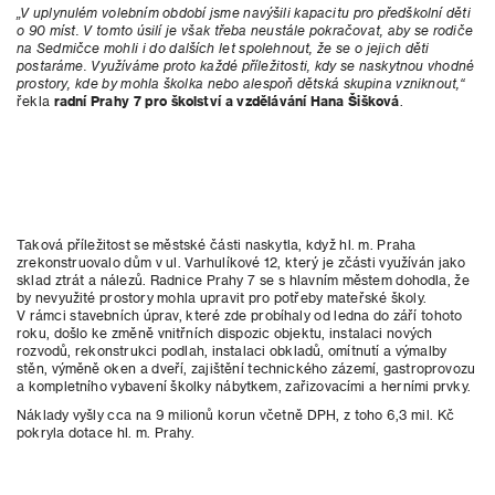
„V uplynulém volebním období jsme navýšili kapacitu pro předškolní děti
o 90 míst. V tomto úsilí je však třeba neustále pokračovat, aby se rodiče
na Sedmičce mohli i do dalších let spolehnout, že se o jejich děti
postaráme. Využíváme proto každé příležitosti, kdy se naskytnou vhodné
prostory, kde by mohla školka nebo alespoň dětská skupina vzniknout,“
řekla
radní Prahy 7 pro školství a vzdělávání Hana Šišková
.
Taková příležitost se městské části naskytla, když hl. m. Praha
zrekonstruovalo dům v ul. Varhulíkové 12, který je zčásti využíván jako
sklad ztrát a nálezů. Radnice Prahy 7 se s hlavním městem dohodla, že
by nevyužité prostory mohla upravit pro potřeby mateřské školy.
V rámci stavebních úprav, které zde probíhaly od ledna do září tohoto
roku, došlo ke změně vnitřních dispozic objektu, instalaci nových
rozvodů, rekonstrukci podlah, instalaci obkladů, omítnutí a výmalby
stěn, výměně oken a dveří, zajištění technického zázemí, gastroprovozu
a kompletního vybavení školky nábytkem, zařizovacími a herními prvky.
Náklady vyšly cca na 9 milionů korun včetně DPH, z toho 6,3 mil. Kč
pokryla dotace hl. m. Prahy.