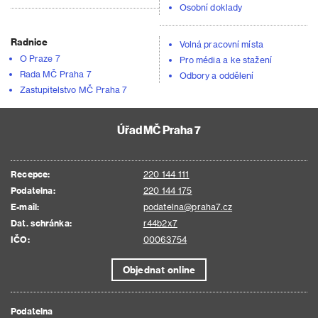
Osobní doklady
Radnice
Volná pracovní místa
O Praze 7
Pro média a ke stažení
Rada MČ Praha 7
Odbory a oddělení
Zastupitelstvo MČ Praha 7
Úřad MČ Praha 7
Recepce:
220 144 111
Podatelna:
220 144 175
E-mail:
podatelna@praha7.cz
Dat. schránka:
r44b2x7
IČO:
00063754
Objednat online
Podatelna