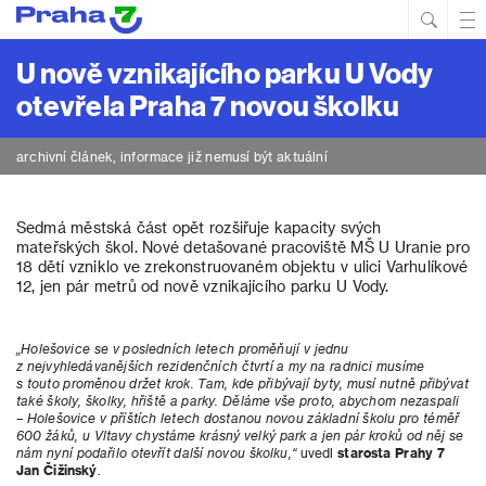
Hled
Prim
Men
U nově vznikajícího parku U Vody
otevřela Praha 7 novou školku
archivní článek, informace již nemusí být aktuální
Sedmá městská část opět rozšiřuje kapacity svých
mateřských škol. Nové detašované pracoviště MŠ U Uranie pro
18 dětí vzniklo ve zrekonstruovaném objektu v ulici Varhulíkové
12, jen pár metrů od nově vznikajícího parku U Vody.
„Holešovice se v posledních letech proměňují v jednu
z nejvyhledávanějších rezidenčních čtvrtí a my na radnici musíme
s touto proměnou držet krok. Tam, kde přibývají byty, musí nutně přibývat
také školy, školky, hřiště a parky. Děláme vše proto, abychom nezaspali
– Holešovice v příštích letech dostanou novou základní školu pro téměř
600 žáků, u Vltavy chystáme krásný velký park a jen pár kroků od něj se
nám nyní podařilo otevřít další novou školku,“
uvedl
starosta Prahy 7
Jan Čižinský
.