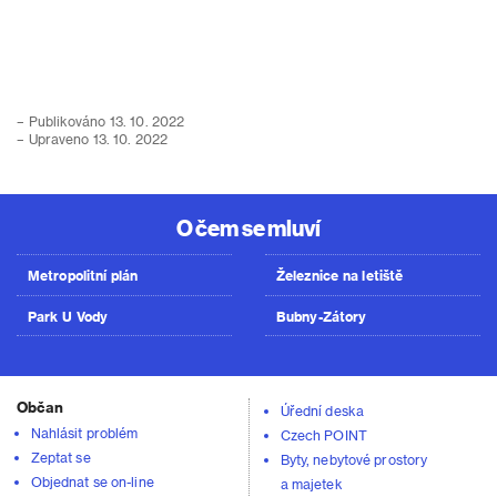
– Publikováno 13. 10. 2022
– Upraveno 13. 10. 2022
O čem se mluví
Metropolitní plán
Železnice na letiště
Park U Vody
Bubny-Zátory
Občan
Úřední deska
Nahlásit problém
Czech POINT
Zeptat se
Byty, nebytové prostory
Objednat se on-line
a majetek