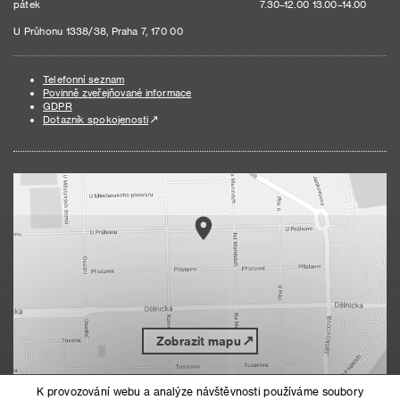
pátek
7.30–12.00 13.00–14.00
U Průhonu 1338/38, Praha 7, 170 00
Telefonní seznam
Povinně zveřejňované informace
GDPR
Dotazník spokojenosti
Zobrazit mapu
K provozování webu a analýze návštěvnosti používáme soubory