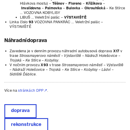
Hlávkova mostu) –
Těšnov
–
Florenc
–
Křižíkova
–
Invalidovna
–
Palmovka
–
Bulovka
–
Okrouhlická
– Ke Stírce
… VOZOVNA KOBYLISY
LIBUŠ … Veletržní palác –
VÝSTAVIŠTĚ
Linka číslo
93
VOZOVNA PANKRÁC … Veletržní palác –
VÝSTAVIŠTĚ
Náhradní doprava
Zavedena je v denním provozu náhradní autobusová doprava
X17
v
trase
Strossmayerovo náměstí – Výstaviště – Nádraží Holešovice –
Trojská – Ke Stírce – Kobylisy.
V nočním provozu
X93
v trase
Strossmayerovo náměstí – Výstaviště
– Nádraží Holešovice – Trojská – Ke Stírce – Kobylisy – Ládví –
Sídliště Ďáblice
.
Více na
stránkách DPP
.
doprava
rekonstrukce