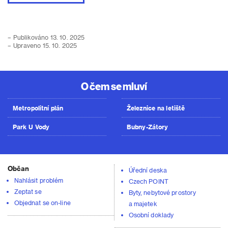
– Publikováno 13. 10. 2025
– Upraveno 15. 10. 2025
O čem se mluví
Metropolitní plán
Železnice na letiště
Park U Vody
Bubny-Zátory
Občan
Úřední deska
Nahlásit problém
Czech POINT
Zeptat se
Byty, nebytové prostory
Objednat se on-line
a majetek
Osobní doklady