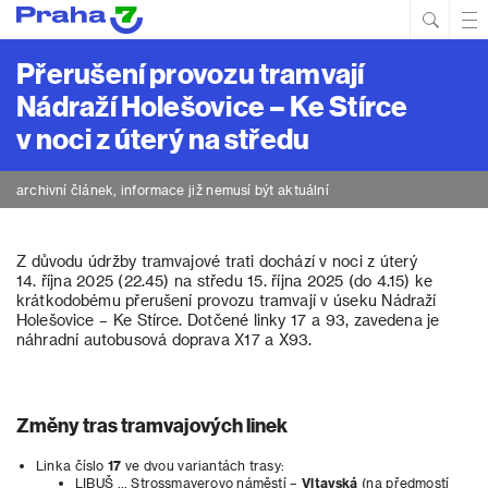
Hled
Prim
Men
Přerušení provozu tramvají
Nádraží Holešovice – Ke Stírce
v noci z úterý na středu
archivní článek, informace již nemusí být aktuální
Z důvodu údržby tramvajové trati dochází v noci z úterý
14. října 2025 (22.45) na středu 15. října 2025 (do 4.15) ke
krátkodobému přerušení provozu tramvají v úseku Nádraží
Holešovice – Ke Stírce. Dotčené linky 17 a 93, zavedena je
náhradní autobusová doprava X17 a X93.
Změny tras tramvajových linek
Linka číslo
17
ve dvou variantách trasy:
LIBUŠ … Strossmayerovo náměstí –
Vltavská
(na předmostí