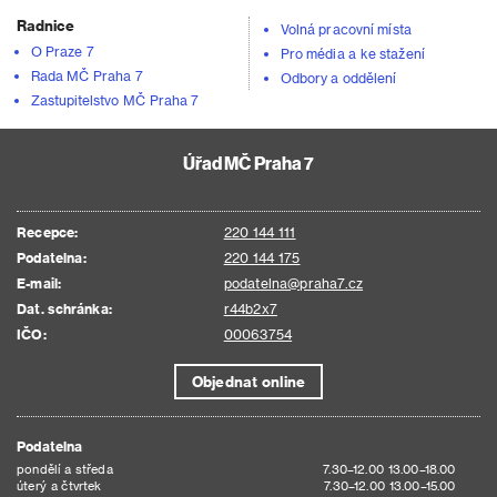
Radnice
Volná pracovní místa
O Praze 7
Pro média a ke stažení
Rada MČ Praha 7
Odbory a oddělení
Zastupitelstvo MČ Praha 7
Úřad MČ Praha 7
Recepce:
220 144 111
Podatelna:
220 144 175
E-mail:
podatelna@praha7.cz
Dat. schránka:
r44b2x7
IČO:
00063754
Objednat online
Podatelna
pondělí a středa
7.30–12.00 13.00–18.00
úterý a čtvrtek
7.30–12.00 13.00–15.00