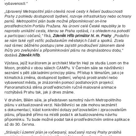
vybavenosti.“
„Upravený Metropolitní plán otevírá nové cesty k řešení budoucnosti
Prahy z pohledu dostupnosti bydlení, rozvoje infrastruktury nebo ochrany
parků. Metropolitní plán bude možné připomínkovat on-line
prostřednictvím Portálu Pražana. Na úrovni celé České republiky je to
naprosto unikátní cesta, kterou se Praha vydává, i s ohledem na pohodlí
a participaci občanů,”
říká,
Zdeněk Hřib primátor hl. m. Prahy
.
„Podařilo
se nám také vyjít vstříc požadavkům městských částí a spolků. Zcela
nad rámec běžného postupu jsme zajistili prodloužení zákonem dané
lhůty pro zveřejnění a připomínkování plánu na dvojnásobnou dobu,“
dodává
Zdeněk Hřib
.
Výstava, jejíž kurátorem je architekt Martin Hejl ze studia Loom on the
Moon, probíhá v obou sálech CAMPu. V Černém sále se návštěvníci
seznámí s pěti základními principy plánu. Přístup k tématům, jako je
klimatická změna, dostupnost bydlení, veřejná prostranství nebo
vybavenost města, je znázorněn pomocí podlahových projekcí.
Panoramatická stěna prostřednictvím ručně malované animace
rozhýbává Prahu tak, jak ji dnes známe.
V druhém, Bílém sále, je představen samotný návrh Metropolitního
plánu v aktualizované verzi. Návštěvníci se zde mohou seznámit
s dokumentací, klást konkrétní dotazy pořizovatelům i zpracovatelům
plánu, případně přímo na místě podat k aktualizovanému návrhu
připomínku. Tu bude možné podat také prostřednictvím online aplikace
až do 30. června.
„Stávající územní plán je vyčerpaný, současný rozvoj Prahy probíhá