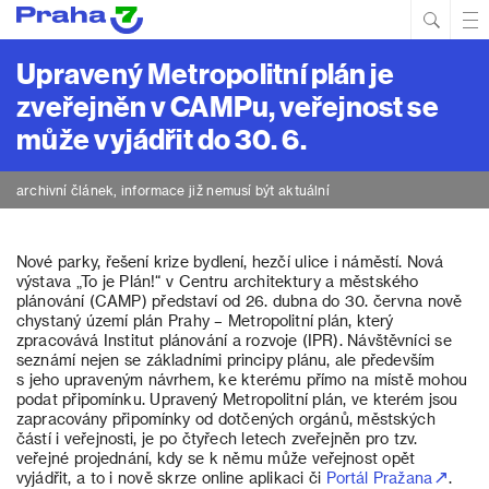
Hled
Prim
Men
Upravený Metropolitní plán je
zveřejněn v CAMPu, veřejnost se
může vyjádřit do 30. 6.
archivní článek, informace již nemusí být aktuální
Nové parky, řešení krize bydlení, hezčí ulice i náměstí. Nová
výstava „To je Plán!“ v Centru architektury a městského
plánování (CAMP) představí od 26. dubna do 30. června nově
chystaný území plán Prahy – Metropolitní plán, který
zpracovává Institut plánování a rozvoje (IPR). Návštěvníci se
seznámí nejen se základními principy plánu, ale především
s jeho upraveným návrhem, ke kterému přímo na místě mohou
podat připomínku. Upravený Metropolitní plán, ve kterém jsou
zapracovány připomínky od dotčených orgánů, městských
částí i veřejnosti, je po čtyřech letech zveřejněn pro tzv.
veřejné projednání, kdy se k němu může veřejnost opět
vyjádřit, a to i nově skrze online aplikaci či
Portál Pražana
.