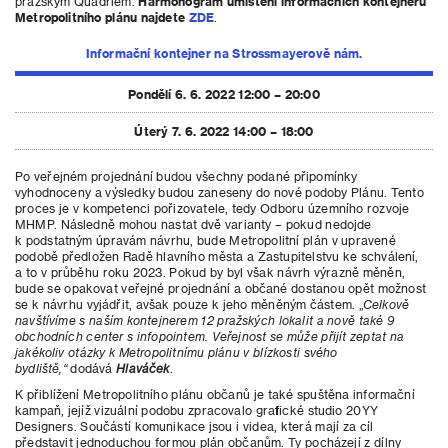
pražským Quadriem.
Harmonogram umístění informačních kontejnerů
Metropolitního plánu najdete
ZDE
.
Informační kontejner na Strossmayerově nám.
Pondělí 6. 6. 2022 12:00 – 20:00
Úterý 7. 6. 2022 14:00 – 18:00
Po veřejném projednání budou všechny podané připomínky
vyhodnoceny a výsledky budou zaneseny do nové podoby Plánu. Tento
proces je v kompetenci pořizovatele, tedy Odboru územního rozvoje
MHMP. Následně mohou nastat dvě varianty – pokud nedojde
k podstatným úpravám návrhu, bude Metropolitní plán v upravené
podobě předložen Radě hlavního města a Zastupitelstvu ke schválení,
a to v průběhu roku 2023. Pokud by byl však návrh výrazně měněn,
bude se opakovat veřejné projednání a občané dostanou opět možnost
se k návrhu vyjádřit, avšak pouze k jeho měněným částem. „
Celkově
navštívíme s naším kontejnerem 12 pražských lokalit a nově také 9
obchodních center s infopointem. Veřejnost se může přijít zeptat na
jakékoliv otázky k Metropolitnímu plánu v blízkosti svého
bydliště,“
dodává
Hlaváček
.
K přiblížení Metropolitního plánu občanů je také spuštěna informační
kampaň, jejíž vizuální podobu zpracovalo grafické studio 20YY
Designers. Součástí komunikace jsou i videa, která mají za cíl
představit jednoduchou formou plán občanům. Ty pocházejí z dílny