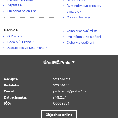
Zeptat se
Byty, nebytové prostory
Objednat se on-line
a majetek
Osobní doklady
Radnice
Volná pracovní místa
O Praze 7
Pro média a ke stažení
Rada MČ Praha 7
Odbory a oddělení
Zastupitelstvo MČ Praha 7
Úřad MČ Praha 7
Recepce:
220 144 111
Podatelna:
220 144 175
E-mail:
podatelna@praha7.cz
Dat. schránka:
r44b2x7
IČO:
00063754
Objednat online