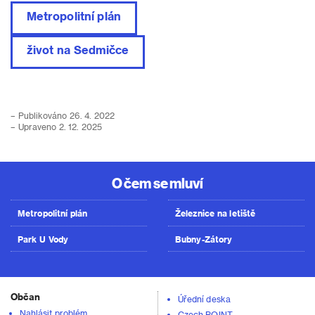
Metropolitní plán
život na Sedmičce
– Publikováno 26. 4. 2022
– Upraveno 2. 12. 2025
O čem se mluví
Metropolitní plán
Železnice na letiště
Park U Vody
Bubny-Zátory
Občan
Úřední deska
Nahlásit problém
Czech POINT