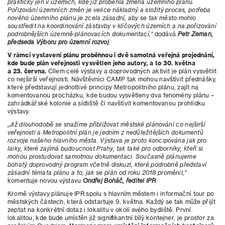
prakticky jen v územích, kde již proběhla změna územního plánu.
Pořizování územních změn je velice nákladný a složitý proces, potřeba
nového územního plánu je zcela zásadní, aby se tak město mohlo
soustředit na koordinování zástavby v klíčových územích a na pořizování
podrobnějších územně-plánovacích dokumentací,“
dodává
Petr Zeman,
předseda Výboru pro územní rozvoj
.
V rámci vystavení plánu proběhnou i dvě samotná veřejná projednání,
kde bude plán veřejnosti vysvětlen jeho autory, a to 30. května
a 23. června.
Cílem celé výstavy a doprovodných aktivit je plán vysvětlit
co nejširší veřejnosti. Návštěvníci CAMP tak mohou navštívit přednášky,
které představují jednotlivé principy Metropolitního plánu, zajít na
komentovanou procházku, kde budou vysvětleny dva fenomény plánu –
zahrádkářské kolonie a sídliště či navštívit komentovanou prohlídku
výstavy.
„Již dlouhodobě se snažíme přibližovat městské plánování co nejširší
veřejnosti a Metropolitní plán je jedním z nedůležitějších dokumentů
rozvoje našeho hlavního města. Výstava je proto koncipována jak pro
laiky, které zajímá budoucnost Prahy, tak také pro odborníky, kteří si
mohou prostudovat samotnou dokumentaci. Současně plánujeme
bohatý doprovodný program včetně diskuzí, které podrobně představí
zásadní témata plánu a to, jak se plán od roku 2018 proměnil,“
komentuje novou výstavu
Ondřej Boháč, ředitel IPR
.
Kromě výstavy plánuje IPR spolu s hlavním městem i informační tour po
městských částech, která odstartuje 9. května. Každý se tak může přijít
zeptat na konkrétní dotaz i lokalitu v okolí svého bydliště. První
lokalitou, kde bude umístěn již signifikantní bílý kontejner, je prostor za