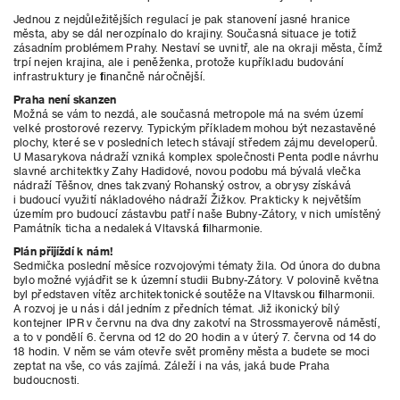
Jednou z nejdůležitějších regulací je pak stanovení jasné hranice
města, aby se dál nerozpínalo do krajiny. Současná situace je totiž
zásadním problémem Prahy. Nestaví se uvnitř, ale na okraji města, čímž
trpí nejen krajina, ale i peněženka, protože kupříkladu budování
infrastruktury je finančně náročnější.
Praha není skanzen
Možná se vám to nezdá, ale současná metropole má na svém území
velké prostorové rezervy. Typickým příkladem mohou být nezastavěné
plochy, které se v posledních letech stávají středem zájmu developerů.
U Masarykova nádraží vzniká komplex společnosti Penta podle návrhu
slavné architektky Zahy Hadidové, novou podobu má bývalá vlečka
nádraží Těšnov, dnes takzvaný Rohanský ostrov, a obrysy získává
i budoucí využití nákladového nádraží Žižkov. Prakticky k největším
územím pro budoucí zástavbu patří naše Bubny-Zátory, v nich umístěný
Památník ticha a nedaleká Vltavská filharmonie.
Plán přijíždí k nám!
Sedmička poslední měsíce rozvojovými tématy žila. Od února do dubna
bylo možné vyjádřit se k územní studii Bubny-Zátory. V polovině května
byl představen vítěz architektonické soutěže na Vltavskou filharmonii.
A rozvoj je u nás i dál jedním z předních témat. Již ikonický bílý
kontejner IPR v červnu na dva dny zakotví na Strossmayerově náměstí,
a to v pondělí 6. června od 12 do 20 hodin a v úterý 7. června od 14 do
18 hodin. V něm se vám otevře svět proměny města a budete se moci
zeptat na vše, co vás zajímá. Záleží i na vás, jaká bude Praha
budoucnosti.