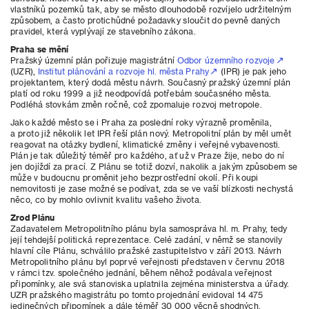
vlastníků pozemků tak, aby se město dlouhodobě rozvíjelo udržitelným
způsobem, a často protichůdné požadavky sloučit do pevně daných
pravidel, která vyplývají ze stavebního zákona.
Praha se mění
Pražský územní plán pořizuje magistrátní
Odbor územního rozvoje
(UZR),
Institut plánování a rozvoje hl. města Prahy
(IPR) je pak jeho
projektantem, který dodá městu návrh. Současný pražský územní plán
platí od roku 1999 a již neodpovídá potřebám současného města.
Podléhá stovkám změn ročně, což zpomaluje rozvoj metropole.
Jako každé město se i Praha za poslední roky výrazně proměnila,
a proto již několik let IPR řeší plán nový. Metropolitní plán by měl umět
reagovat na otázky bydlení, klimatické změny i veřejné vybavenosti.
Plán je tak důležitý téměř pro každého, ať už v Praze žije, nebo do ní
jen dojíždí za prací. Z Plánu se totiž dozví, nakolik a jakým způsobem se
může v budoucnu proměnit jeho bezprostřední okolí. Při koupi
nemovitosti je zase možné se podívat, zda se ve vaší blízkosti nechystá
něco, co by mohlo ovlivnit kvalitu vašeho života.
Zrod Plánu
Zadavatelem Metropolitního plánu byla samospráva hl. m. Prahy, tedy
její tehdejší politická reprezentace. Celé zadání, v němž se stanovily
hlavní cíle Plánu, schválilo pražské zastupitelstvo v září 2013. Návrh
Metropolitního plánu byl poprvé veřejnosti představen v červnu 2018
v rámci tzv. společného jednání, během něhož podávala veřejnost
připomínky, ale svá stanoviska uplatnila zejména ministerstva a úřady.
UZR pražského magistrátu po tomto projednání evidoval 14 475
jedinečných připomínek a dále téměř 30 000 věcně shodných,