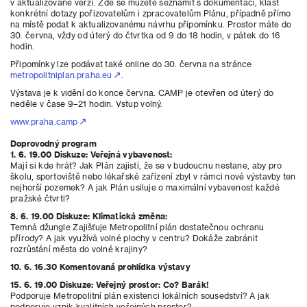
v aktualizované verzi. Zde se můžete seznámit s dokumentací, klást
konkrétní dotazy pořizovatelům i zpracovatelům Plánu, případně přímo
na místě podat k aktualizovanému návrhu připomínku. Prostor máte do
30. června, vždy od úterý do čtvrtka od 9 do 18 hodin, v pátek do 16
hodin.
Připomínky lze podávat také online do 30. června na stránce
metropolitniplan.praha.eu
.
Výstava je k vidění do konce června. CAMP je otevřen od úterý do
neděle v čase 9–21 hodin. Vstup volný.
www.praha.camp
Doprovodný program
1. 6. 19.00 Diskuze: Veřejná vybavenost:
Mají si kde hrát? Jak Plán zajistí, že se v budoucnu nestane, aby pro
školu, sportoviště nebo lékařské zařízení zbyl v rámci nové výstavby ten
nejhorší pozemek? A jak Plán usiluje o maximální vybavenost každé
pražské čtvrti?
8. 6. 19.00 Diskuze: Klimatická změna:
Temná džungle Zajišťuje Metropolitní plán dostatečnou ochranu
přírody? A jak využívá volné plochy v centru? Dokáže zabránit
rozrůstání města do volné krajiny?
10. 6. 16.30 Komentovaná prohlídka výstavy
15. 6. 19.00 Diskuze: Veřejný prostor: Co? Barák!
Podporuje Metropolitní plán existenci lokálních sousedství? A jak
podporuje vznik kvalitních veřejných prostor?