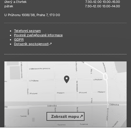
úterý a čtvrtek
7.30–12.00 13.00–15.00
pátek
7.30–12.00 13.00–14.00
U Průhonu 1338/38, Praha 7, 170 00
Telefonní seznam
Povinně zveřejňované informace
GDPR
Dotazník spokojenosti
Zobrazit mapu