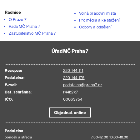
Radnice
Volná pracovní místa
O Praze 7
Pro média a ke stažení
Rada MČ Praha 7
Odbory a oddělení
Zastupitelstvo MČ Praha 7
Úřad MČ Praha 7
Recepce:
220 144 111
Podatelna:
220 144 175
E-mail:
podatelna@praha7.cz
Dat. schránka:
r44b2x7
IČO:
00063754
Objednat online
Podatelna
pondělí a středa
7.30–12.00 13.00–18.00