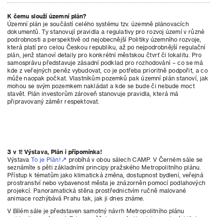
K čemu slouží územní plán?
Územní plán je součástí celého systému tzv. územně plánovacích
dokumentů. Ty stanovují pravidla a regulativy pro rozvoj území v různé
podrobnosti a perspektivě od nejobecnější Politiky územního rozvoje,
která platí pro celou Českou republiku, až po nejpodrobnější regulační
plán, jenž stanoví detaily pro konkrétní městskou čtvrť či lokalitu. Pro
samosprávu představuje zásadní podklad pro rozhodování – co se má
kde z veřejných peněz vybudovat, co je potřeba prioritně podpořit, a co
může naopak počkat. Vlastníkům pozemků pak územní plán stanoví, jak
mohou se svým pozemkem nakládat a kde se bude či nebude moct
stavět. Plán investorům zároveň stanovuje pravidla, která má
připravovaný záměr respektovat.
3 v 1! Výstava, Plán i připomínka!
Výstava
To je Plán!
probíhá v obou sálech CAMP. V Černém sále se
seznámíte s pěti základními principy pražského Metropolitního plánu.
Přístup k tématům jako klimatická změna, dostupnost bydlení, veřejná
prostranství nebo vybavenost města je znázorněn pomocí podlahových
projekcí. Panoramatická stěna prostřednictvím ručně malované
animace rozhýbává Prahu tak, jak ji dnes známe.
V Bílém sále je představen samotný návrh Metropolitního plánu