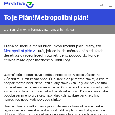
Hled
Prim
Men
To je Plán! Metropolitní plán!
archivní článek, informace již nemusí být aktuální
Praha se mění a měnit bude. Nový územní plán Prahy, tzv.
Metropolitní plán
, určí, jak se bude město v následujících
deseti až dvaceti letech rozvíjet. Jeho podobu do konce
června máte opět možnost ovlivnit i vy!
Územní plán je plán rozvoje města nebo obce. A podle zákona ho
v Česku musí mít každá obec. Říká, kde a co je možné stavět, a kde to
naopak možné není. Nepřikazuje, aby stavby vznikaly, ale právně tuto
možnost umožňuje, nebo neumožňuje. O umístění konkrétní stavby pak
s územním plánem v ruce rozhoduje stavební úřad. Definuje však také
podobu veřejného prostoru, například kde vznikne park, školka,
nemocnice nebo kudy povedou silnice.
Územní plán pro velká města je i vzhledem ke komplikované české
legislativě relativně složité dokončit, jelikož plán musí být společnou
dohodou. Musí totiž vyvážit veřejné zájmy občanů s představami a cíli