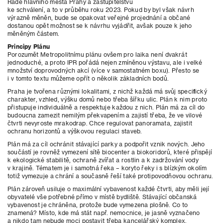
Radě hlavního města Prahy a zastupitelstvu
ke schválení, a to v průběhu roku 2023. Pokud by byl však návrh
výrazně měněn, bude se opakovat veřejné projednání a občané
dostanou opět možnost se k návrhu vyjádřit, avšak pouze k jeho
měněným částem.
Principy Plánu
Porozumět Metropolitnímu plánu ovšem pro laika není dvakrát
jednoduché, a proto IPR pořádá nejen zmíněnou výstavu, ale i velké
množství doprovodných akcí (více v samostatném boxu). Přesto se
i v tomto textu můžeme opřít o několik základních bodů.
Praha je tvořena různými lokalitami, z nichž každá má svůj specifický
charakter, vzhled, výšku domů nebo třeba šířku ulic. Plán k nim proto
přistupuje individuálně a respektuje každou z nich. Plán má za cíl do
budoucna zamezit nemilým překvapením a zajistí třeba, že ve vilové
čtvrti nevyroste mrakodrap. Chce regulovat panoramata, zajistit
ochranu horizontů a výškovou regulaci staveb.
Plán má za cíl ochránit stávající parky a podpořit vznik nových. Jeho
součástí je rovněž vymezení sítě biocenter a biokoridorů, které přispějí
k ekologické stabilitě, ochraně zvířat a rostlin a k zadržování vody
v krajině. Tématem je i samotná řeka – koryto řeky i s blízkým okolím
totiž vymezuje a chrání a současně řeší také protipovodňovou ochranu.
Plán zároveň usiluje o maximální vybavenost každé čtvrti, aby měli její
obyvatelé vše potřebné přímo v místě bydliště. Stávající občanská
vybavenost je chráněna, protože bude vymezena plošně. Co to
znamená? Místo, kde má stát např. nemocnice, je jasně vyznačeno
a nikdo tam nebude moci postavit třeba kancelářský komplex.