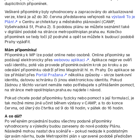
duplicitních připomínek.
Veškeré připomínky byly vyhodnoceny a zapracovány do aktualizované
verze, která je až do 30. června představena veřejnosti na
výstavě To je
Plán!
v Centru architektury a městského plánování (CAMP,
Vyšehradská 51, Praha 2). S podobou plánu se můžete seznámit také
v digitální podobě na stránce metropolitniplan.praha.eu. Kolečko
připomínek se tedy točí již podruhé a opět se můžete k budoucí podobě
Prahy vyjádřit.
Mám připomínku!
Připomínky k MP lze podat online nebo osobně. Online připomínky se
podávají elektronicky přes
webovou aplikaci
. Aplikace nejprve ověří
vaši identitu, poté vás provede připomínkováním krok po kroku a po
odeslání připomínku obdrží přímo Magistrát hl. m. Prahy. Do aplikace se
lze přihlásit přes
Portál Pražana
několika způsoby – skrze bankovní
identitu, datovou schránku či jinou elektronickou identitu. Pokud
žádnou z těchto variant nemáte nebo potřebujete s přihlášením pomoct,
na stránce metropolitniplan.praha.eu najdete i návod.
Pokud chcete podat připomínku fyzicky nebo pomoct s její formulací, je
tak možné mimo jiné učinit během výstavy v CAMP, a to do konce
června, od úterý do čtvrtka od 9 do 18 hodin, v pátek do 16 hodin.
A co dál?
Po veřejném projednání budou všechny podané připomínky
vyhodnoceny a výsledky budou zaneseny do nové podoby Plánu.
Následně mohou nastat dva scénáře – pokud nedojde k podstatným
úpravám návrhu, bude Metropolitní plán v upravené podobě předložen