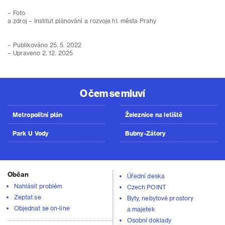
– Foto
a zdroj – Institut plánování a rozvoje hl. města Prahy
– Publikováno 25. 5. 2022
– Upraveno 2. 12. 2025
O čem se mluví
Metropolitní plán
Železnice na letiště
Park U Vody
Bubny-Zátory
Občan
Úřední deska
Nahlásit problém
Czech POINT
Zeptat se
Byty, nebytové prostory
Objednat se on-line
a majetek
Osobní doklady