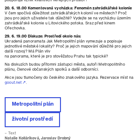
20. 6. 18.00 Komentovaná vycházka: Fenomén zahrádkářské kolonie
V čem spočívá důležitost zahrádkářských kolonií ve městech? Proč
jsou pro jejich uživatele tak důležité? Vydejte se na vycházku územím
zahrádkářské kolonie u Litovického potoka. Sraz před kinem
Ořechovka.
29. 6. 19.00 Diskuze: Prostředí okolo nás:
Ukradená panoramata Jak Metropolitní plán vymezuje a popisuje
jednotlivé městské lokality? Proč je jejich mapování důležité pro jejich
další rozvoj? Má Plán vliv
na panorama, které je pro stověžatou Prahu tak typické?
Na diskuzích budou přítomni zástupci města, autoři Metropolitního
plánu, členové občanských spolků a další odborníci.
Akce jsou tlumočeny do českého znakového jazyka. Rezervace míst na
goout.net
.
Metropolitní plán
životní prostředí
– Text
Natalie Kolláriková, Jaroslav Drobný