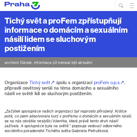
Hled
Prim
Men
Tichý svět a proFem zpřístupňují
informace o domácím a sexuálním
násilí lidem se sluchovým
postižením
archivní článek, informace již nemusí být aktuální
Organizace
Tichý svět
spolu s organizací
proFem o.p.s
.
připravili osvětový seriál na téma domácího a sexuálního
násilí ve světě lidí se sluchovým postižením.
„
Začátek spolupráce našich organizací byl naprosto přirozený. Krátce
poté, co jsem absolvovala kurz v proFemu o domácím a sexuálním násilí,
se na nás obrátila neslyšící klientka, která právě tento druh násilí
zažívala. A spolupráce byla na světě.
“ popisuje vedoucí odborného
sociálního poradenství Tichého světa Gabriela Petrušková.