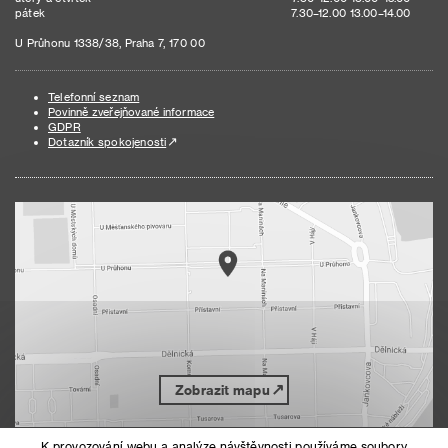
pátek
7.30–12.00 13.00–14.00
U Průhonu 1338/38, Praha 7, 170 00
Telefonní seznam
Povinně zveřejňované informace
GDPR
Dotazník spokojenosti
Zobrazit mapu
K provozování webu a analýze návštěvnosti používáme soubory