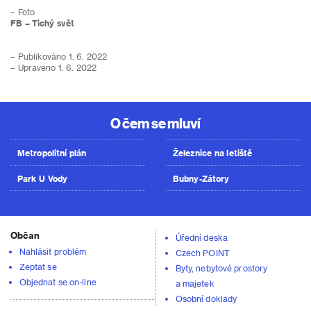
– Foto
FB – Tichý svět
– Publikováno 1. 6. 2022
– Upraveno 1. 6. 2022
O čem se mluví
Metropolitní plán
Železnice na letiště
Park U Vody
Bubny-Zátory
Občan
Úřední deska
Nahlásit problém
Czech POINT
Zeptat se
Byty, nebytové prostory
Objednat se on-line
a majetek
Osobní doklady