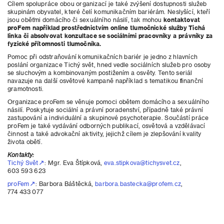
Cílem spolupráce obou organizací je také zvýšení dostupnosti služeb
skupinám obyvatel, které čelí komunikačním bariérám. Neslyšící, kteří
jsou oběťmi domácího či sexuálního násilí, tak mohou
kontaktovat
proFem například prostřednictvím online tlumočnické služby Tichá
linka či absolvovat konzultace se sociálními pracovníky a právníky za
fyzické přítomnosti tlumočníka.
Pomoc při odstraňování komunikačních bariér je jedno z hlavních
poslání organizace Tichý svět, hned vedle sociálních služeb pro osoby
se sluchovým a kombinovaným postižením a osvěty. Tento seriál
navazuje na další osvětové kampaně například s tematikou finanční
gramotnosti.
Organizace proFem se věnuje pomoci obětem domácího a sexuálního
násilí. Poskytuje sociální a právní poradenství, případně také právní
zastupování a individuální a skupinové psychoterapie. Součástí práce
proFem je také vydávání odborných publikací, osvětová a vzdělávací
činnost a také advokační aktivity, jejichž cílem je zlepšování kvality
života obětí.
Kontakty:
Tichý Svět
: Mgr. Eva Štípková,
eva.stipkova@tichysvet.cz
,
603 593 623
proFem
: Barbora Báštěcká,
barbora.bastecka@profem.cz
,
774 433 077