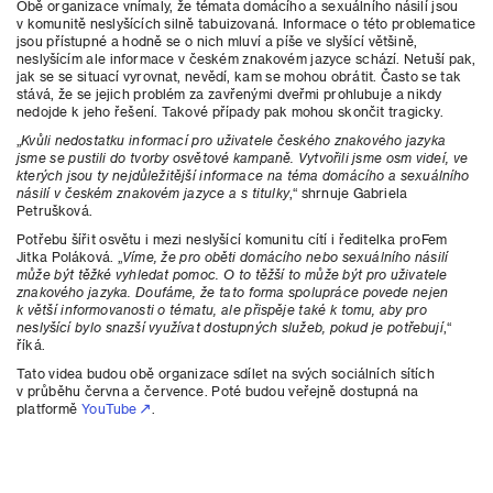
Obě organizace vnímaly, že témata domácího a sexuálního násilí jsou
v komunitě neslyšících silně tabuizovaná. Informace o této problematice
jsou přístupné a hodně se o nich mluví a píše ve slyšící většině,
neslyšícím ale informace v českém znakovém jazyce schází. Netuší pak,
jak se se situací vyrovnat, nevědí, kam se mohou obrátit. Často se tak
stává, že se jejich problém za zavřenými dveřmi prohlubuje a nikdy
nedojde k jeho řešení. Takové případy pak mohou skončit tragicky.
„
Kvůli nedostatku informací pro uživatele českého znakového jazyka
jsme se pustili do tvorby osvětové kampaně. Vytvořili jsme osm videí, ve
kterých jsou ty nejdůležitější informace na téma domácího a sexuálního
násilí v českém znakovém jazyce a s titulky
,“ shrnuje Gabriela
Petrušková.
Potřebu šířit osvětu i mezi neslyšící komunitu cítí i ředitelka proFem
Jitka Poláková. „
Víme, že pro oběti domácího nebo sexuálního násilí
může být těžké vyhledat pomoc. O to těžší to může být pro uživatele
znakového jazyka. Doufáme, že tato forma spolupráce povede nejen
k větší informovanosti o tématu, ale přispěje také k tomu, aby pro
neslyšící bylo snazší využívat dostupných služeb, pokud je potřebují
,“
říká.
Tato videa budou obě organizace sdílet na svých sociálních sítích
v průběhu června a července. Poté budou veřejně dostupná na
platformě
YouTube
.