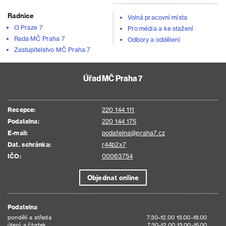
Radnice
Volná pracovní místa
O Praze 7
Pro média a ke stažení
Rada MČ Praha 7
Odbory a oddělení
Zastupitelstvo MČ Praha 7
Úřad MČ Praha 7
Recepce:
220 144 111
Podatelna:
220 144 175
E-mail:
podatelna@praha7.cz
Dat. schránka:
r44b2x7
IČO:
00063754
Objednat online
Podatelna
pondělí a středa
7.30–12.00 13.00–18.00
úterý a čtvrtek
7.30–12.00 13.00–15.00