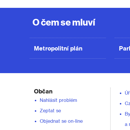
O čem se mluví
Metropolitní plán
Par
Občan
Úř
Nahlásit problém
C
Zeptat se
By
Objednat se on-line
a 