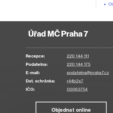
Os
Úřad MČ Praha 7
Recepce:
220 144 111
Podatelna:
220 144 175
E-mail:
podatelna@praha7.cz
Dat. schránka:
r44b2x7
IČO:
00063754
Objednat online