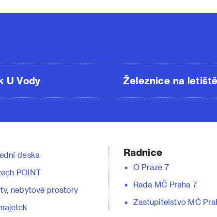
k U Vody
Železnice na letišt
Radnice
ední deska
O Praze 7
zech POINT
Rada MČ Praha 7
ty, nebytové prostory
Zastupitelstvo MČ Pra
majetek