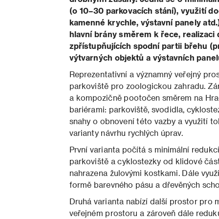
(o 10–30 parkovacích stání), využití do
kamenné krychle, výstavní panely atd.
hlavní brány směrem k řece, realizac
zpřístupňujících spodní partii břehu (
výtvarných objektů a výstavních panelů 
Reprezentativní a významný veřejný pro
parkoviště pro zoologickou zahradu. Zá
a kompozičně pootočen směrem na Hradč
bariérami: parkoviště, svodidla, cyklost
snahy o obnovení této vazby a využití to
varianty návrhu rychlých úprav.
První varianta počítá s minimální redukc
parkoviště a cyklostezky od klidové část
nahrazena žulovými kostkami. Dále využ
formě barevného pásu a dřevěných schod
Druhá varianta nabízí další prostor pro 
veřejném prostoru a zároveň dále reduku