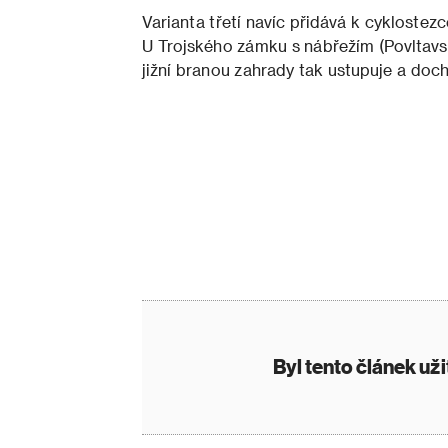
Varianta třetí navíc přidává k cyklostezc
U Trojského zámku s nábřežím (Povltavsk
jižní branou zahrady tak ustupuje a doch
Byl tento článek už