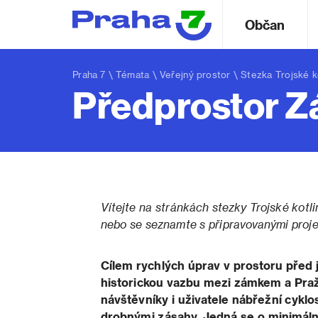
Občan
Praha 7
\
Témata
\
Veřejný prostor
\
Stezka Trojské k
Předprostor Z
Vítejte na stránkách stezky Trojské kotli
nebo se seznamte s připravovanými proj
Cílem rychlých úprav v prostoru před 
historickou vazbu mezi zámkem a Praž
návštěvníky i uživatele nábřežní cyklos
drobnými zásahy. Jedná se o minimáln