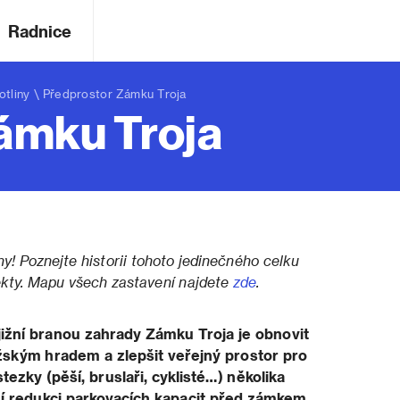
Radnice
otliny
\ Předprostor Zámku Troja
ámku Troja
ny! Poznejte historii tohoto jedinečného celku
ekty. Mapu všech zastavení najdete
zde
.
jižní branou zahrady Zámku Troja je obnovit
ským hradem a zlepšit veřejný prostor pro
tezky (pěší, bruslaři, cyklisté…) několika
í redukci parkovacích kapacit před zámkem