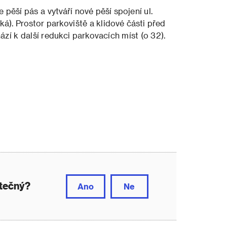
e pěší pás a vytváří nové pěší spojení ul.
á). Prostor parkoviště a klidové části před
ází k další redukci parkovacích míst (o 32).
itečný?
Ano
Ne