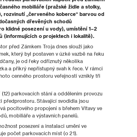
časného mobiliáře (pražské židle a stolky,
), rozvinutí „červeného koberce“ barvou od
i dočasných dřevěných schodů
pro klidné posezení u vody), umístění 1–2
(informujících o projektech i lokalitě).
stor před Zámkem Troja dnes slouží jako
mek, který byl postaven v úzké vazbě na řeku
any, je od řeky odříznutý několika
ezka a příkrý nepřístupný svah k řece. V rámci
hoto cenného prostoru veřejností vznikly tři
í (12) parkovacích stání a oddělením provozu
i předprostoru. Stávající svodidla jsou
ívá pocitového propojení s břehem Vltavy ve
ů, mobiliáře a výstavních panelů.
možnost posezení a instalaci umění ve
je počet parkovacích míst (o 21).