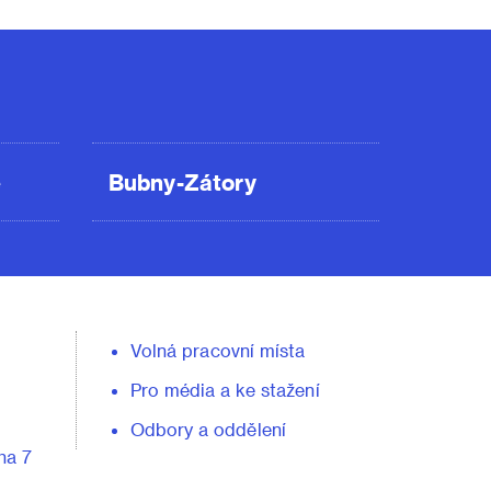
ě
Bubny-Zátory
Volná pracovní místa
Pro média a ke stažení
Odbory a oddělení
ha 7