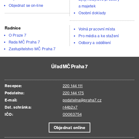
Objednat se on-line
a majetek
Osobní doklady
Radnice
Volná pracovní místa
O Praze 7
Pro média a ke stažení
Rada MČ Praha 7
Odbory a oddělení
Zastupitelstvo MČ Praha 7
Úřad MČ Praha 7
Recepce:
220 144 111
Podatelna:
220 144 175
E-mail:
podatelna@praha7.cz
Dat. schránka:
r44b2x7
IČO:
00063754
Objednat online