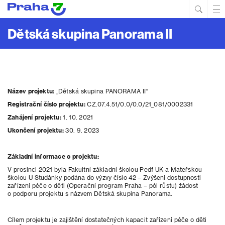
Hled
Prim
Men
Dětská skupina Panorama II
Název projektu:
„Dětská skupina PANORAMA II“
Registrační číslo projektu:
CZ.07.4.51/0.0/0.0/21_081/0002331
Zahájení projektu:
1. 10. 2021
Ukončení projektu:
30. 9. 2023
Základní informace o projektu:
V prosinci 2021 byla Fakultní základní školou Pedf UK a Mateřskou
školou U Studánky podána do výzvy číslo 42 – Zvýšení dostupnosti
zařízení péče o děti (Operační program Praha – pól růstu) žádost
o podporu projektu s názvem Dětská skupina Panorama.
Cílem projektu je zajištění dostatečných kapacit zařízení péče o děti