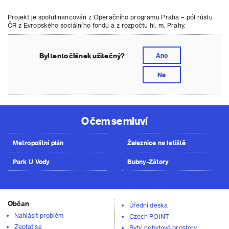
Projekt je spolufinancován z Operačního programu Praha – pól růstu
ČR z Evropského sociálního fondu a z rozpočtu hl. m. Prahy.
Byl tento článek užitečný?
Ano
Ne
O čem se mluví
Metropolitní plán
Železnice na letiště
Park U Vody
Bubny-Zátory
Občan
Úřední deska
Nahlásit problém
Czech POINT
Zeptat se
Byty, nebytové prostory