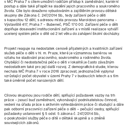
v MČ Praha 7 s cílem umožnit rodičům přístup k zaměstnání, kariérní
postup a dále také přispět ke sladění jejich pracovního a soukromého
života. Cíle bylo dosaženo vybudováním a zajištěním provozu dětské
skupiny dle Zákona č. 247/2014 Sb., tedy zařízení péče o děti
s kapacitou 12 dětí, s adresou místa provozu Maroldovo panorama –
Výstaviště 417, Praha 7 – Bubeneč, PSČ 170 00. Zařízení péče o děti
doplňuje dosavadní institucionální zařízení a v místě realizace vytváří
ucelený systém péče o dítě od 2 let věku do zahájení školní docházky.
Projekt reaguje na nedostatek cenově přijatelných a kvalitních zařízení
služeb péče o děti v hl. m. Praze, které je významnou bariérou ve
vztahu ke slaďování pracovního, soukromého a rodinného života.
Chybějící či nedostatečná péče o děti v lokalitě je často závažným
nedostatkem také pro její další rozvoj. Z demografické studie, kterou
nechala MČ Praha 7 v roce 2016 zpracovat, jednoznačně vyplynul
vzrůstající počet obyvatel v území Prahy 7 v budoucích letech a s tím
také úměrně počet narozených dětí.
Cílovou skupinou jsou rodiče dětí, splňující požadavek vazby na trh
práce – jsoucí buď zaměstnaní, vykonávající podnikatelskou činnost,
vedení na úřadu práce s aktivním vyhledáváním práce či studující a dále
pak odborní pracovníci zařízení péče o děti – pečující osoby, splňující
požadavky ustanovení § 5 odst. 5 zákona č. 247/2014 Sb.,
o poskytování služby péče o dítě v dětské skupině a o změně
souvisejících zákonů.