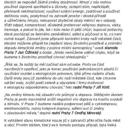
kterých se nepodaří žádné změny dosáhnout. Mnozí z nás mohou
používat úsporné spotřebiče a žárovky, zateplit dům, nepřetápět,
přehnaně neklimatizovat, využívat solární energii, zadržovat a používat
dešťovou vodu, poskytnout na zahradě prostor i divoké přírodě
a užitečnému hmyzu, nekupovat zbytečné obaly měnící se v odpady,
třídit odpad, kompostovat, důsledně preferovat veřejnou dopravu, vlaky,
tramvaje, a pokud to jde, tak i kolo nebo či pěší chůzi, kupovat potraviny,
které pocházejí ze šetrného zemědělství, sdílet a půjčovat si to, co není
nutné koupit. Zároveň jsme připravili konkrétní kroky naší městské části,
kterými můžeme přispět ke zlepšení stavu životního prostředí a zmírnění
dopadu klimatické změny z pozice místní samosprávy,“
uvedl
starosta
Prahy 7 Jan Čižinský
a dodal:
„Nikdo nemůžeme udělat chybu, když se
budeme k životnímu prostředí chovat ohleduplněji.“
„Říká se, že každý by měl začínat sám od sebe. Proto se část
navržených opatření, jako je konec používání jednorázových plastů či
využívání vozidel s ekologickým pohonem, týká přímo našeho úřadu.
Další kroky jsou již zaměřeny do ulic naší městské část, kde chceme
udržet vodu, zvýšit podíl zeleně a obyvatele i firmy motivovat
k ekologicky odpovědnému chování,“
řekl
radní Prahy 7 Jiří Knitl
.
„Na změny klimatu má zásadní vliv průmysl a doprava. Stěžejním úkolem
Prahy je proto maximálně snížit negativní vliv dopravy na kvalitu ovzduší
a klimatu. V Praze 7 budeme nadále podporovat pěší a cyklodopravu,
elektromobillitu, rozvoj kolejové dopravy, sdílení aut či změny
v zásobování města,“
doplnil
radní Prahy 7 Ondřej Mirovský
.
K vyhlášení stavu klimatické nouze již v zahraničí přikročila řada měst
a obcí. Prvním státem, který se k tomuto postupu připojil, byla Velká