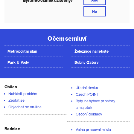
Byl tento článek užitečný?
Ne
O čem se mluví
Metropolitní plán
Železnice na letiště
Park U Vody
Bubny-Zátory
Občan
Úřední deska
Nahlásit problém
Czech POINT
Zeptat se
Byty, nebytové prostory
Objednat se on-line
a majetek
Osobní doklady
Radnice
Volná pracovní místa