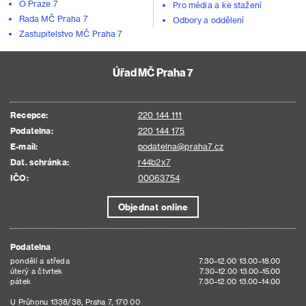
O Praze 7
Pro média a ke stažení
Rada MČ Praha 7
Odbory a oddělení
Zastupitelstvo MČ Praha 7
Úřad MČ Praha 7
Recepce:
220 144 111
Podatelna:
220 144 175
E-mail:
podatelna@praha7.cz
Dat. schránka:
r44b2x7
IČO:
00063754
Objednat online
Podatelna
pondělí a středa
7.30–12.00 13.00–18.00
úterý a čtvrtek
7.30–12.00 13.00–15.00
pátek
7.30–12.00 13.00–14.00
U Průhonu 1338/38, Praha 7, 170 00