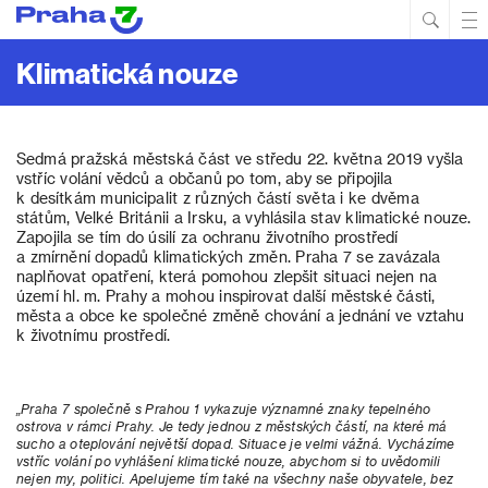
Hled
Prim
Men
Klimatická nouze
Sedmá pražská městská část ve středu 22. května 2019 vyšla
vstříc volání vědců a občanů po tom, aby se připojila
k desítkám municipalit z různých částí světa i ke dvěma
státům, Velké Británii a Irsku, a vyhlásila stav klimatické nouze.
Zapojila se tím do úsilí za ochranu životního prostředí
a zmírnění dopadů klimatických změn. Praha 7 se zavázala
naplňovat opatření, která pomohou zlepšit situaci nejen na
území hl. m. Prahy a mohou inspirovat další městské části,
města a obce ke společné změně chování a jednání ve vztahu
k životnímu prostředí.
„Praha 7 společně s Prahou 1 vykazuje významné znaky tepelného
ostrova v rámci Prahy. Je tedy jednou z městských částí, na které má
sucho a oteplování největší dopad. Situace je velmi vážná. Vycházíme
vstříc volání po vyhlášení klimatické nouze, abychom si to uvědomili
nejen my, politici. Apelujeme tím také na všechny naše obyvatele, bez