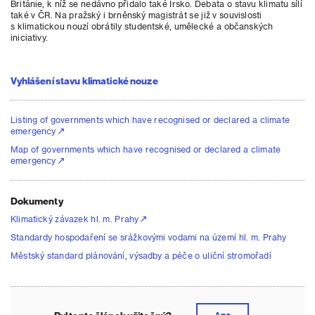
Británie, k níž se nedávno přidalo také Irsko. Debata o stavu klimatu sílí
také v ČR. Na pražský i brněnský magistrát se již v souvislosti
s klimatickou nouzí obrátily studentské, umělecké a občanských
iniciativy.
Vyhlášení stavu klimatické nouze
Listing of governments which have recognised or declared a climate
emergency
Map of governments which have recognised or declared a climate
emergency
Dokumenty
Klimatický závazek hl. m. Prahy
Standardy hospodaření se srážkovými vodami na území hl. m. Prahy
Městský standard plánování, výsadby a péče o uliční stromořadí
Ano