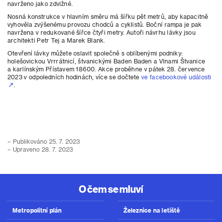
navrženo jako zdvižné.
Nosná konstrukce v hlavním směru má šířku pět metrů, aby kapacitně
vyhověla zvýšenému provozu chodců a cyklistů. Boční rampa je pak
navržena v redukované šířce čtyři metry. Autoři návrhu lávky jsou
architekti Petr Tej a Marek Blank.
Otevření lávky můžete oslavit společně s oblíbenými podniky:
holešovickou Vrrrátnicí, štvanickými Baden Baden a Vlnami Štvanice
a karlínským Přístavem 18600. Akce proběhne v pátek 28. července
2023 v odpoledních hodinách, více se dočtete
ve facebookové události
.
– Publikováno 25. 7. 2023
– Upraveno 28. 7. 2023
O čem se mluví
Metropolitní plán
Železnice na letiště