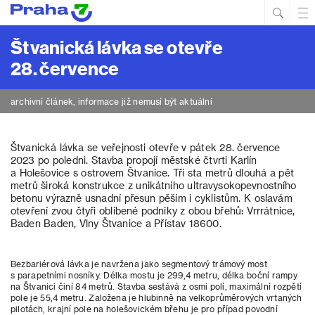
Hled
Prim
Men
Štvanická lávka se otevře
28. července
archivní článek, informace již nemusí být aktuální
Štvanická lávka se veřejnosti otevře v pátek 28. července
2023 po poledni. Stavba propojí městské čtvrti Karlín
a Holešovice s ostrovem Štvanice. Tři sta metrů dlouhá a pět
metrů široká konstrukce z unikátního ultravysokopevnostního
betonu výrazně usnadní přesun pěším i cyklistům. K oslavám
otevření zvou čtyři oblíbené podniky z obou břehů: Vrrrátnice,
Baden Baden, Vlny Štvanice a Přístav 18600.
Bezbariérová lávka je navržena jako segmentový trámový most
s parapetními nosníky. Délka mostu je 299,4 metru, délka boční rampy
na Štvanici činí 84 metrů. Stavba sestává z osmi polí, maximální rozpětí
pole je 55,4 metru. Založena je hlubinně na velkoprůměrových vrtaných
pilotách, krajní pole na holešovickém břehu je pro případ povodní