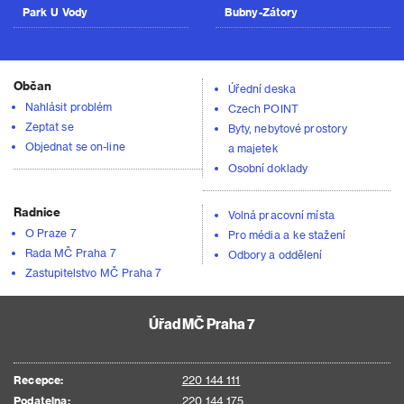
Park U Vody
Bubny-Zátory
Občan
Úřední deska
Nahlásit problém
Czech POINT
Zeptat se
Byty, nebytové prostory
Objednat se on-line
a majetek
Osobní doklady
Radnice
Volná pracovní místa
O Praze 7
Pro média a ke stažení
Rada MČ Praha 7
Odbory a oddělení
Zastupitelstvo MČ Praha 7
Úřad MČ Praha 7
Recepce:
220 144 111
Podatelna:
220 144 175