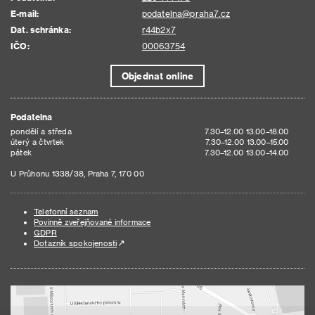
E-mail:
podatelna@praha7.cz
Dat. schránka:
r44b2x7
IČO:
00063754
Objednat online
Podatelna
pondělí a středa
7.30–12.00 13.00–18.00
úterý a čtvrtek
7.30–12.00 13.00–15.00
pátek
7.30–12.00 13.00–14.00
U Průhonu 1338/38, Praha 7, 170 00
Telefonní seznam
Povinně zveřejňované informace
GDPR
Dotazník spokojenosti