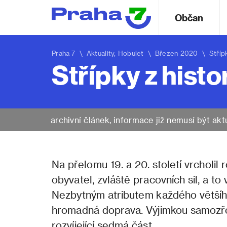
Občan
Praha 7
\
Aktuality
,
Hobulet
\ Březen 2020 \ Střípky 
Střípky z histo
archivní článek, informace již nemusí být akt
Na přelomu 19. a 20. století vrcholil 
obyvatel, zvláště
pracovních sil, a to
Nezbytným atributem každého většíh
hromadná doprava. Výjimkou samozřej
rozvíjející sedmá část.