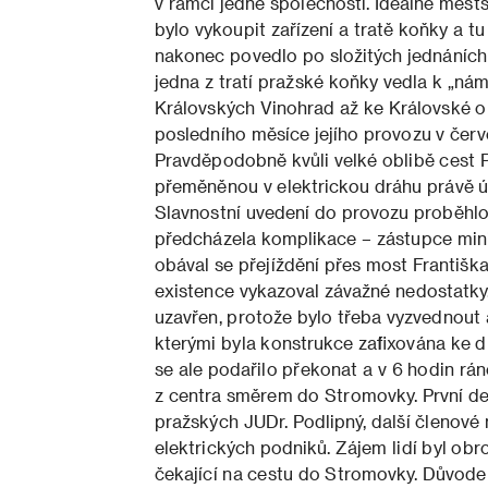
v rámci jedné společnosti. Ideálně měst
bylo vykoupit zařízení a tratě koňky a t
nakonec povedlo po složitých jednáních 
jedna z tratí pražské koňky vedla k „n
ám
Královských Vinohrad až ke Královské o
posledního měsíce jejího provozu v červe
Pravděpodobně kvůli velké oblibě cest 
přeměněnou v elektrickou dráhu právě ú
Slavnostní uvedení do provozu proběhlo 
předcházela komplikace – zástupce minis
obával se přejíždění přes most Františk
existence vykazoval závažné nedostatky
uzavřen, protože bylo třeba vyzvednout 
kterými byla konstrukce zafixována ke d
se ale podařilo překonat a v 6 hodin rán
z centra směrem do Stromovky. První den
pražských JUDr. Podlipný, další členové
elektrických podniků. Zájem lidí byl obr
čekající na cestu do Stromovky. Důvodem