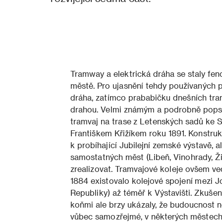
Tramway a elektrická dráha se staly fen
městě. Pro ujasnění tehdy používaných
dráha, zatímco prababičku dnešních tram
drahou. Velmi známým a podrobně popsa
tramvaj na trase z Letenských sadů ke
Františkem Křižíkem roku 1891. Konstru
k probíhající Jubilejní zemské výstavě, 
samostatných měst (Libeň, Vinohrady, Ž
zrealizovat. Tramvajové koleje ovšem ved
1884 existovalo kolejové spojení mezi 
Republiky) až téměř k Výstavišti. Zkušen
koňmi ale brzy ukázaly, že budoucnost nep
vůbec samozřejmé, v některých městech