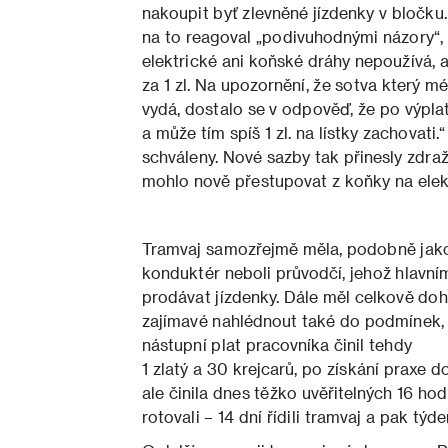
nakoupit byť zlevněné jízdenky v bločku.
na to reagoval „podivuhodnými názory“, 
elektrické ani koňské dráhy nepoužívá, a 
za 1 zl. Na upozornění, že sotva který m
vydá, dostalo se v odpověď, že po výplatě
a může tím spíš 1 zl. na lístky zachovati.
schváleny. Nové sazby tak přinesly zdraž
mohlo nově přestupovat z koňky na elekt
Tramvaj samozřejmě měla, podobně jako d
konduktér neboli průvodčí, jehož hlavní
prodávat jízdenky. Dále měl celkově doh
zajímavé nahlédnout také do podmínek, 
nástupní plat pracovníka činil tehdy
1 zlatý a 30 krejcarů, po získání praxe 
ale činila dnes těžko uvěřitelných 16 hod
rotovali – 14 dní řídili tramvaj a pak tý