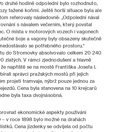
. Po druhé hodině odpolední bylo rozhodnuto,
vozy tažené koňmi. Ještě horší situace byla ale
tom referovaly následovně: „Odpolední nával
rovnání s návalem večerním, který povstal
avec. O místa v motorových vozech i vagonech
kutečné boje a vagony byly obsazeny skutečně
i nedostávalo se potřebného prostoru
.“
estu do Stromovky absolvovalo celkem 20 240
1000 zlatých. V rámci zjednodušení a hlavně
že napříště se na mostě Františka Josefa I.
bírali správci pražských mostů při jejich
ém projetí tramvaje, nýbrž pouze jednou za
řejezdů. Cena byla stanovena na 10 krejcarů
ledne byla taxa dvojnásobná.
porovnat ekonomické aspekty používání
y – v roce 1898 bylo možné na drahách
ístků. Cena jízdenky se odvíjela od počtu