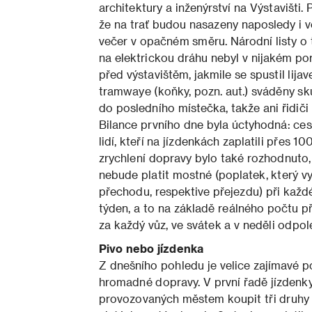
architektury a inženýrství na Výstavišti
že na trať budou nasazeny naposledy
i 
večer v opačném směru. Národní listy o 
na elektrickou dráhu nebyl v nijakém po
před výstavištěm, jakmile se spustil lij
tramwaye (koňky, pozn. aut.) sváděny s
do posledního místečka, takže ani řidič
Bilance prvního dne byla úctyhodná: c
lidí, kteří na jízdenkách zaplatili přes 
zrychlení dopravy bylo také rozhodnuto, 
nebude platit mostné (poplatek, který vy
přechodu, respektive přejezdu) při každ
týden, a to na základě reálného počtu p
za každý vůz, ve svátek a v neděli odpo
Pivo nebo jízdenka
Z dnešního pohledu je velice zajímavé 
hromadné dopravy. V první řadě jízdenk
provozovaných městem koupit tři druhy l