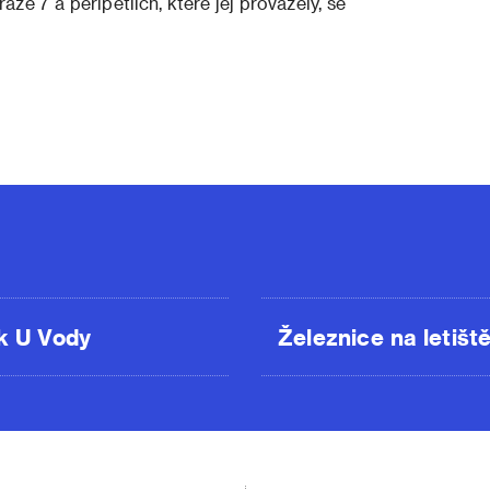
ze 7 a peripetiích, které jej provázely, se
k U Vody
Železnice na letišt