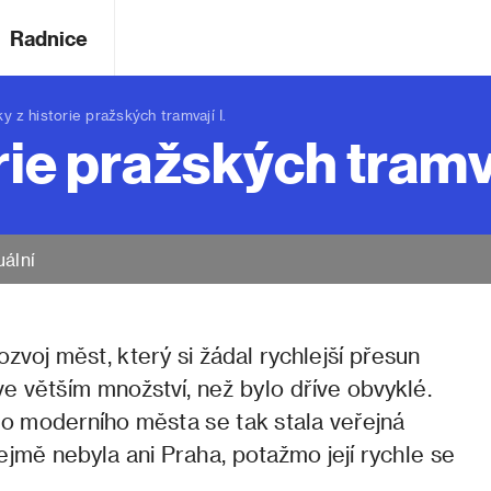
Radnice
z historie pražských tramvají I.
rie pražských tramva
uální
rozvoj měst, který si žádal rychlejší přesun
 ve větším množství, než bylo dříve
obvyklé.
o moderního města se tak stala veřejná
mě nebyla ani Praha, potažmo její rychle se