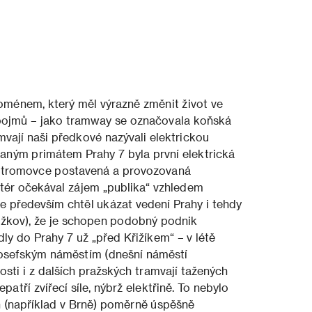
oménem, který měl výrazně změnit život ve
 pojmů – jako tramway se označovala koňská
vají naši předkové nazývali elektrickou
ným primátem Prahy 7 byla první elektrická
 Stromovce postavená a provozovaná
ktér očekával zájem „publika“ vzhledem
ale především chtěl ukázat vedení Prahy i tehdy
ižkov), že je schopen podobný podnik
ly do Prahy 7 už „před Křižíkem“ – v létě
Josefským náměstím (dnešní náměstí
osti i z dalších pražských tramvají tažených
atří zvířecí síle, nýbrž elektřině. To nebylo
 (například v Brně) poměrně úspěšně