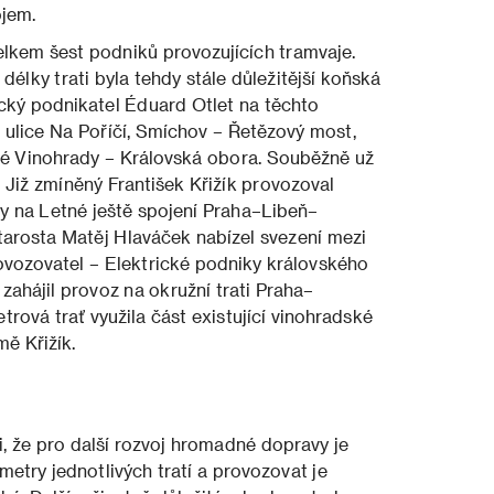
jem.
elkem šest podniků provozujících tramvaje.
élky trati byla tehdy stále důležitější koňská
ický podnikatel Éduard Otlet na těchto
– ulice Na Poříčí, Smíchov – Řetězový most,
ké Vinohrady – Královská obora. Souběžně už
. Již zmíněný František Křižík provozoval
ky na Letné ještě spojení Praha–Libeň–
tarosta Matěj Hlaváček nabízel svezení mezi
vozovatel – Elektrické podniky královského
 zahájil provoz na okružní trati Praha–
rová trať využila část existující vinohradské
mě Křižík.
, že pro další rozvoj hromadné dopravy je
etry jednotlivých tratí a provozovat je