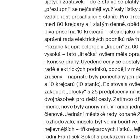
ujetých zastávek – do 3 stanic se platil
„p
řestup
ní“ se nejčastěji využívaly líst
vzdálenost přesahující 6 stanic. Pro př
mezi 80 krejcary a 1 zlatým denně, oběd v
piva přišel na 10 krejcarů – stejně jako n
správní rada elektrických podniků návrh 
Pražané koupit celoroční „kupon“ za 60 
vysoká – tato
„lítačka“ ovšem měla opr
i koňské dráhy. Uvedené ceny se dostaly 
radě elektrických podniků, později v měs
zrušeny – napříště byly ponechány jen dv
a 10 krejcarů (10 stanic). Existovala ovše
zakoupit „b
ločky“ s 25 předplacenými líst
dvojnásobek pro delší cesty.
Zatímco dří
jméno, nově byly anonymní. V rámci jedné
členové. Jednání městské rady konané 2
rozhodovalo, muselo být velmi bouřlivé. 
nejlevnějších – tříkrejcarových lístků. J
radní František Sokol s poukazem na fakt