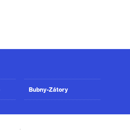
ě
Bubny-Zátory