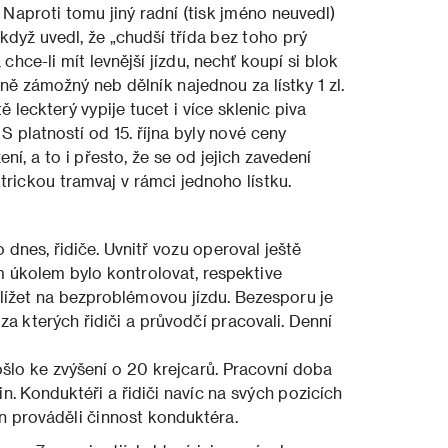
 Naproti tomu jiný radní (tisk jméno neuvedl)
když uvedl, že „c
hudší třída bez toho prý
chce-li mít levnější jízdu, nechť koupí si blok
éně zámožný neb dělník najednou za lístky 1 zl.
 leckterý vypije tucet i více sklenic piva
“ S platností od 15. října byly nové ceny
ení, a to
i přesto, že se od jejich zavedení
rickou tramvaj v rámci jednoho lístku.
nes, řidiče. Uvnitř vozu operoval ještě
m úkolem bylo kontrolovat, respektive
lížet na bezproblémovou jízdu. Bezesporu je
za kterých řidiči
a průvodčí pracovali. Denní
došlo ke zvýšení o 20 krejcarů. Pracovní doba
in. Konduktéři a řidiči navíc na svých pozicích
den prováděli činnost konduktéra.