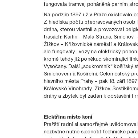
fungovala tramvaj poháněná parním stro
Na podzim 1897 už v Praze existovalo c
Z hlediska počtu přepravovaných osob i d
dráha, kterou vlastnil a provozoval belg
trasách: Karlín – Malá Strana, Smíchov 
Žižkov – Křižovnické náměstí a Královs
ale fungovaly i vozy na elektrický pohon
kromě tehdy již poněkud skomírající lin
Vysočany. Další „soukromník“ košířský s
Smíchovem a Košířemi. Celoměstský pro
hlavního města Prahy – pak 18. září 1897
Královské Vinohrady–Žižkov. Šestikilomet
dráhy
a zbytek byl zadán k dostavění fir
Elektřina místo koní
Pražští radní si samozřejmě uvědomovali
nezbytně nutné sjednotit technické param