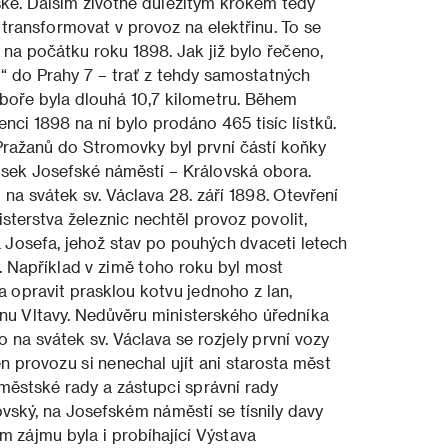
ské. Dalším životně důležitým krokem tedy
u transformovat v provoz na elektřinu. To se
na počátku roku 1898. Jak již bylo řečeno,
“ do Prahy 7 – trať z tehdy samostatných
boře byla dlouhá 10,7 kilometru. Během
nci 1898 na ní bylo prodáno 465 tisíc lístků.
Pražanů do Stromovky byl první částí koňky
sek Josefské náměstí – Královská obora.
na svátek sv. Václava 28. září 1898. Otevření
terstva železnic nechtěl provoz povolit,
a Josefa, jehož stav po pouhých dvaceti letech
. Například v zimě toho roku byl most
a opravit prasklou kotvu jednoho z lan,
nu Vltavy. Nedůvěru ministerského úředníka
o na svátek sv. Václava se rozjely první vozy
 provozu si nenechal ujít ani starosta měst
 městské rady a zástupci správní rady
ovský, na Josefském náměstí se tísnily davy
 zájmu byla i probíhající Výstava