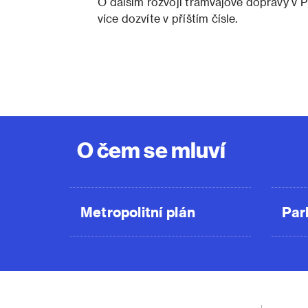
O dalším rozvoji tramvajové dopravy v Pra
více dozvíte v příštím čísle.
O čem se mluví
Metropolitní plán
Par