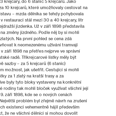
y
3 krejcary, do 6 stanic 5 krejcarů. Jako
ky za 10 krejcarů, které umožňovaly cestovat na
edstavu – mzda dělníka se tehdy pohybovala
 restauraci stál mezi 30 a 40 krejcary, litr
ejdražší jízdenka. Už v září 1898 představila
na změny jízdného. Podle něj by si mohli
zlatých. Na první pohled se cena zdá
avňovat k neomezenému užívání tramvají
v září 1898 na přetřes nejprve ve správní
tské radě. Tříkrejcarové lístky měly být
ě sazby – za 5 krejcarů (6 stanic)
m možnost, jak ušetřit. Cestující si mohli
ky za 1 zlatý na kratší trasy a za
ve byly tyto bloky vystaveny na konkrétní
 rodiny tak mohli bloček využívat všichni její
9. září 1898, kde se o nových cenách
Největší problém byl zřejmě návrh na zrušení
ejich existenci vehementně hájil především
, že ne všichni dělníci si mohou dovolit