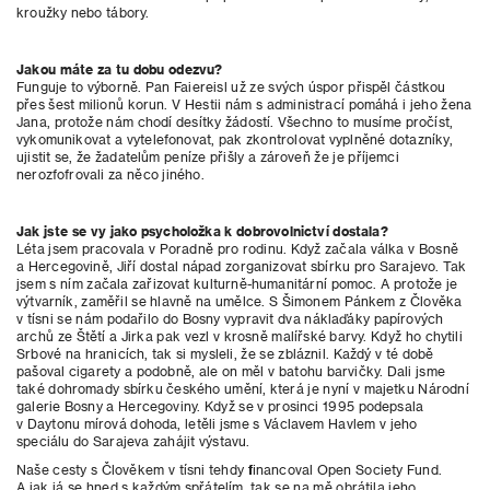
kroužky nebo tábory.
Jakou máte za tu dobu odezvu?
Funguje to výborně. Pan Faiereisl už ze svých úspor přispěl částkou
přes šest milionů korun. V Hestii nám s administrací pomáhá i jeho žena
Jana, protože nám chodí desítky žádostí. Všechno to musíme pročíst,
vykomunikovat a vytelefonovat, pak zkontrolovat vyplněné dotazníky,
ujistit se, že žadatelům peníze přišly a zároveň že je příjemci
nerozfofrovali za něco jiného.
Jak jste se vy jako psycholožka k dobrovolnictví dostala?
Léta jsem pracovala v Poradně pro rodinu. Když začala válka v Bosně
a Hercegovině, Jiří dostal nápad zorganizovat sbírku pro Sarajevo. Tak
jsem s ním začala zařizovat kulturně-humanitární pomoc. A protože je
výtvarník, zaměřil se hlavně na umělce. S Šimonem Pánkem z Člověka
v tísni se nám podařilo do Bosny vypravit dva náklaďáky papírových
archů ze Štětí a Jirka pak vezl v krosně malířské barvy. Když ho chytili
Srbové na hranicích, tak si mysleli, že se zbláznil. Každý v té době
pašoval cigarety a podobně, ale on měl v batohu barvičky. Dali jsme
také dohromady sbírku českého umění, která je nyní v majetku Národní
galerie Bosny a Hercegoviny. Když se v prosinci 1995 podepsala
v Daytonu mírová dohoda, letěli jsme s Václavem Havlem v jeho
speciálu do Sarajeva zahájit výstavu.
Naše cesty s Člověkem v tísni tehdy financoval Open Society Fund.
A jak já se hned s každým spřátelím, tak se na mě obrátila jeho