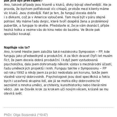
pak jste byli překvapení?
Ano, takové případy jsou hlavně u kluků, dívky bývají otevřenější. Ale je
pravda, že bychom potřebovali víc chlapů, protože mezi klienty máme
víc kluků. Jsou zlobivější. Fakt je ten, že fungují docela dobře
i s dívkami, což je v Americe vyloučené. Tam musí být v páru stejné
pohlaví. My máme řadu dvojic, které tvoří dospělá žena a problémový
puberťák, a funguje to skvěle. Představte si, že je vám dvanáct, přijde
hezká holka a vezme vás do kina nebo do bazénu. Ve škole pak
spolužáci koukají.
Naplňuje vás to?
Ano, kromě Hestie jsem založila také neziskovku Symposion – FP, kde
funguju jako předsedkyně a produkční. A za těch dvacet čtyři let musím
říct, že jsem docela dobrá produkční. I když jsem vystudovaná
psycholožka, dala jsem dohromady několik výstav s mezinárodní účastí,
řadu uměleckých projektů i knih. Funguju takhle v Symposionu – FP
od roku 1992 a nikdy jsem za práci nedostala ani korunu, takže jsem
vlastně vzorný dobrovolník. Psychologové jsou dost specifická a řekla
bych i uzavřená skupina lidí, ale já se mohla díky dobrovolnictví
seznámit s mnoha umělci, architekty, kunsthistoriky nebo literárními
vědci. Jak se člověk krok za krokem učí novým věcem, krásně se mu
otevírá svět.
PhDr. Olga Sozanská (*1947)