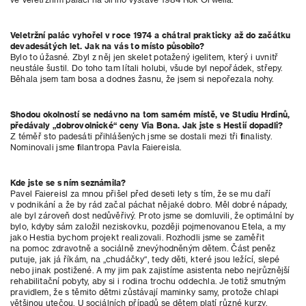
Veletržní palác vyhořel v roce 1974 a chátral prakticky až do začátku
devadesátých let. Jak na vás to místo působilo?
Bylo to úžasné. Zbyl z něj jen skelet potažený igelitem, který i uvnitř
neustále šustil. Do toho tam lítali holubi, všude byl nepořádek, střepy.
Běhala jsem tam bosa a dodnes žasnu, že jsem si nepořezala nohy.
Shodou okolností se nedávno na tom samém místě, ve Studiu Hrdinů,
předávaly „dobrovolnické“ ceny Via Bona. Jak jste s Hestií dopadli?
Z téměř sto padesáti přihlášených jsme se dostali mezi tři finalisty.
Nominovali jsme filantropa Pavla Faiereisla.
Kde jste se s ním seznámila?
Pavel Faiereisl za mnou přišel před deseti lety s tím, že se mu daří
v podnikání a že by rád začal páchat nějaké dobro. Měl dobré nápady,
ale byl zároveň dost nedůvěřivý. Proto jsme se domluvili, že optimální by
bylo, kdyby sám založil neziskovku, později pojmenovanou Etela, a my
jako Hestia bychom projekt realizovali. Rozhodli jsme se zaměřit
na pomoc zdravotně a sociálně znevýhodněným dětem. Část peněz
putuje, jak já říkám, na „chudáčky“, tedy děti, které jsou ležící, slepé
nebo jinak postižené. A my jim pak zajistíme asistenta nebo nejrůznější
rehabilitační pobyty, aby si i rodina trochu oddechla. Je totiž smutným
pravidlem, že s těmito dětmi zůstávají maminky samy, protože chlapi
většinou utečou. U sociálních případů se dětem platí různé kurzy,