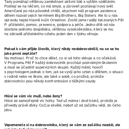
Tady pomáhají většinou zaměstnaní aktivní lidé s vyšším vzděláním.
Podílejí se na něčem, co má smysl, a zároveň poznávají nový svět.
Američané po nás původně chtěli, abychom náš program asistence
dětem nazvali jejich termínem Big Brothers, Big Sisters. Ale to u nás
opravdu nejde hlavně kvůli Orwellovi. Zvolili jsme raději takzvaných Pět
P: přátelství, pomoc, prevence, podpora a péče. Jedno dítě od nás
dostane jednoho dospěláka, většinou vysokoškoláka, který se mu
na základě přátelského vztahu jeden den v týdnu věnuje.
Pokud k vám přijde člověk, který nikdy nedobrovolničil, na co se ho
jako první zeptáte?
Na motivaci. Proč to chce dělat, co si od toho slibuje a co očekává.
V Programu Pět P každý dobrovolník prochází podrobným školením
a musí se účastnit supervizních skupin. Každý měsíc hovoří
s psychologem jednak o tom, jak se vyvíjí jeho vztah s dítětem, o situaci
v rodině nebo ve škole, ale také o sobě, co prožívá, protože
dobrovolníci jsou někdy konfrontováni s těžkými osudy.
Hlásí se vám víc muži, nebo ženy?
Hlásí se samozřejmě víc holky. Teď už máme i dost kluků, protože je
přivedly právě dívky. Což je skvělé, neboť už od začátku vědí, do čeho
jdou.
Vzpomenete si na dobrovolníka, který se vám ze začátku nezdál, ale