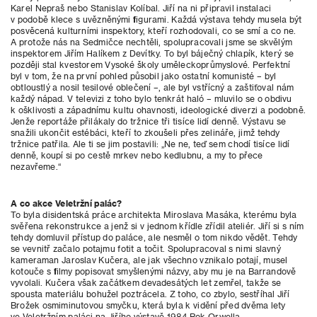
Karel Nepraš nebo Stanislav Kolíbal. Jiří na ni připravil instalaci
v podobě klece s uvězněnými figurami. Každá výstava tehdy musela být
posvěcená kulturními inspektory, kteří rozhodovali, co se smí a co ne.
A protože nás na Sedmičce nechtěli, spolupracovali jsme se skvělým
inspektorem Jiřím Halíkem z Devítky. To byl báječný chlapík, který se
později stal kvestorem Vysoké školy uměleckoprůmyslové. Perfektní
byl v tom, že na první pohled působil jako ostatní komunisté – byl
obtloustlý a nosil tesilové oblečení –, ale byl vstřícný a zaštiťoval nám
každý nápad. V televizi z toho bylo tenkrát haló – mluvilo se o obdivu
k ošklivosti a západnímu kultu ohavnosti, ideologické diverzi a podobně.
Jenže reportáže přilákaly do tržnice tři tisíce lidí denně. Výstavu se
snažili ukončit estébáci, kteří to zkoušeli přes zelináře, jimž tehdy
tržnice patřila. Ale ti se jim postavili: „Ne ne, teď sem chodí tisíce lidí
denně, koupí si po cestě mrkev nebo kedlubnu, a my to přece
nezavřeme.“
A co akce Veletržní palác?
To byla disidentská práce architekta Miroslava Masáka, kterému byla
svěřena rekonstrukce a jenž si v jednom křídle zřídil ateliér. Jiří si s ním
tehdy domluvil přístup do paláce, ale nesměl o tom nikdo vědět. Tehdy
se vevnitř začalo potajmu fotit a točit. Spolupracoval s nimi slavný
kameraman Jaroslav Kučera, ale jak všechno vznikalo potají, musel
kotouče s filmy popisovat smyšlenými názvy, aby mu je na Barrandově
vyvolali. Kučera však začátkem devadesátých let zemřel, takže se
spousta materiálu bohužel poztrácela. Z toho, co zbylo, sestříhal Jiří
Brožek osmiminutovou smyčku, která byla k vidění před dvěma lety
ve Veletržním paláci na Jiřího výstavě 1984 Rok Orwella.