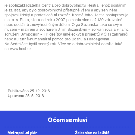
je spoluzakladatelka Centra pro dobrovolnictví Hestia, jehož posláním
je zajistit, aby bylo dobrovolnictví přístupné všem a aby se v něm
spojoval lidský a profesionální rozměr. Kromě toho Hestia spolupracuje
s o. p. s. Etela, která od roku 2007 pomohla více než 130 zdravotně
nebo sociálně znevýhodněným dětem. Olga Sozanská také se svým
mužem – malířem a sochařem Jiřím Sozanským – zorganizovala v rámci
sdružení Symposion – FP desítky uměleckých projektů v ČR i zahraničí
nebo kulturně-humanitární pomoc pro Bosnu a Hercegovinu.
Na Sedmičce bydlí sedmý rok. Více se o dobrovolnictví dozvíte také
na www.hest.cz.
– Publikováno 25. 12. 2016
– Upraveno 25. 5. 2018
O čem se mluví
Metropolitní plán
Železnice na letiště