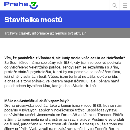
Hled
Prim
Men
Stavitelka mostů
archivní článek, informace již nemusí být aktuální
Vím, že pocházíte z Vinohrad, ale kudy vedla vaše cesta do Holešovic?
Se Sedmičkou máme společný rok 1984, kdy jsem se poprvé podívala
do vyhořelého Veletržního paláce. Tehdy jsem se seznámila i s Jiřím,
protože sháněl psycholožku, která by mu pomohla se scénářem filmu,
jejž chtěl v sutinách točit. Vůbec jsem tenkrát netušila, do čeho jdu,
a dnes je z toho snímek, ve kterém nejen účinkuju, ale i běhám nahá
po schodech bývalého kina, kde je dnes Studio Hrdinů.
Máte na Sedmičku i další vzpomínky?
Druhá přesmyčka pochází také z komunismu v roce 1988, kdy se nám
podařilo v bývalých jatkách v holešovické tržnici uspořádat výstavu
nezávislého umění. Jmenovala se Forum 88 a stál za ní Theodor Pištěk
s Jiřím. Já jsem měla na starosti organizační práce. Postupně se přidali
další lidé, jako třeba kunsthistorik Jiří Šetlík. Pamatuju si, že z toho byl
šílený průšvih. Vystavovali na ní zakázaní umělci typu Zdeněk Beran,