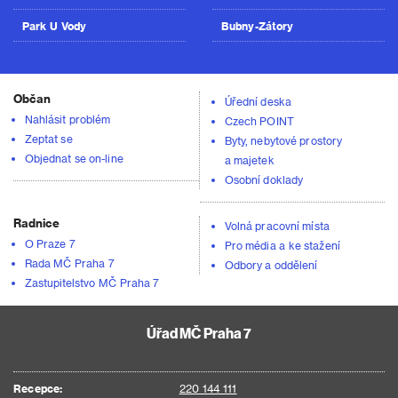
Park U Vody
Bubny-Zátory
Občan
Úřední deska
Nahlásit problém
Czech POINT
Zeptat se
Byty, nebytové prostory
Objednat se on-line
a majetek
Osobní doklady
Radnice
Volná pracovní místa
O Praze 7
Pro média a ke stažení
Rada MČ Praha 7
Odbory a oddělení
Zastupitelstvo MČ Praha 7
Úřad MČ Praha 7
Recepce:
220 144 111