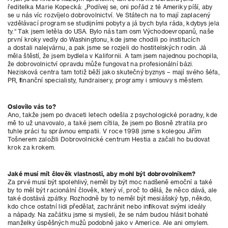
ředitelka Marie Kopecká: „Podívej se, oni pořád z té Ameriky píší, aby
se u nás víc rozvíjelo dobrovolnictví. Ve Státech na to mají zaplacený
vzdělávací program se studijními pobyty a já bych byla ráda, kdybys jela
ty.“ Tak jsem letěla do USA. Bylo nás tam osm Východoevropanů, naše
první kroky vedly do Washingtonu, kde jsme chodili po institucích
a dostali nalejvárnu, a pak jsme se rozjeli do hostitelských rodin. Já
měla štěstí, že jsem bydlela v Kalifornii. A tam jsem najednou pochopila,
že dobrovolnictví opravdu může fungovat na profesionální bázi.
Nezisková centra tam totiž běží jako skutečný byznys – mají svého šéfa,
PR, finanční specialisty, fundraisery, programy i smlouvy s městem.
Oslovilo vás to?
Ano, takže jsem po dvaceti letech odešla z psychologické poradny, kde
mě to už unavovalo, a také jsem cítila, že jsem po Bosně ztratila pro
tuhle práci tu správnou empatii. V roce 1998 jsme s kolegou Jiřím
Tošnerem založili Dobrovolnické centrum Hestia a začali ho budovat
krok za krokem.
Jaké musí mít člověk vlastnosti, aby mohl být dobrovolníkem?
Za prvé musí být spolehlivý, neměl by být moc nadšeně emoční a také
by to měl být racionální člověk, který ví, proč to dělá, že něco dává, ale
také dostává zpátky. Rozhodně by to neměl být mesiášský typ, někdo,
kdo chce ostatní lidi předělat, zachránit nebo infikovat svými ideály
a nápady. Na začátku jsme si mysleli, že se nám budou hlásit bohaté
manželky úspěšných mužů podobně jako v Americe. Ale ani omylem.