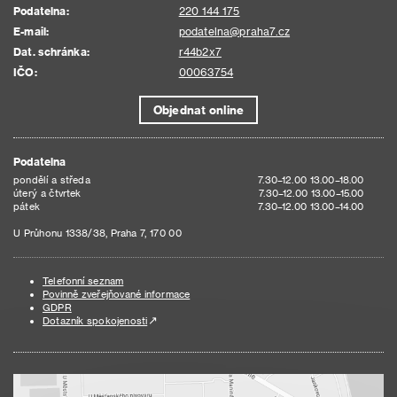
Podatelna:
220 144 175
E-mail:
podatelna@praha7.cz
Dat. schránka:
r44b2x7
IČO:
00063754
Objednat online
Podatelna
pondělí a středa
7.30–12.00 13.00–18.00
úterý a čtvrtek
7.30–12.00 13.00–15.00
pátek
7.30–12.00 13.00–14.00
U Průhonu 1338/38, Praha 7, 170 00
Telefonní seznam
Povinně zveřejňované informace
GDPR
Dotazník spokojenosti