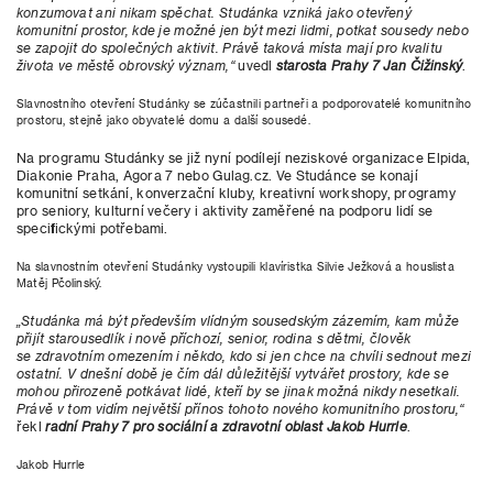
konzumovat ani nikam spěchat. Studánka vzniká jako otevřený
komunitní prostor, kde je možné jen být mezi lidmi, potkat sousedy nebo
se zapojit do společných aktivit. Právě taková místa mají pro kvalitu
života ve městě obrovský význam,“
uvedl
starosta Prahy 7 Jan Čižinský
.
Slavnostního otevření Studánky se zúčastnili partneři a podporovatelé komunitního
prostoru, stejně jako obyvatelé domu a další sousedé.
Na programu Studánky se již nyní podílejí neziskové organizace Elpida,
Diakonie Praha, Agora 7 nebo Gulag.cz. Ve Studánce se konají
komunitní setkání, konverzační kluby, kreativní workshopy, programy
pro seniory, kulturní večery i aktivity zaměřené na podporu lidí se
specifickými potřebami.
Na slavnostním otevření Studánky vystoupili klavíristka Silvie Ježková a houslista
Matěj Pčolinský.
„Studánka má být především vlídným sousedským zázemím, kam může
přijít starousedlík i nově příchozí, senior, rodina s dětmi, člověk
se zdravotním omezením i někdo, kdo si jen chce na chvíli sednout mezi
ostatní. V dnešní době je čím dál důležitější vytvářet prostory, kde se
mohou přirozeně potkávat lidé, kteří by se jinak možná nikdy nesetkali.
Právě v tom vidím největší přínos tohoto nového komunitního prostoru,“
řekl
radní Prahy 7 pro sociální a zdravotní oblast Jakob Hurrle
.
Jakob Hurrle