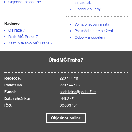
Objednat se on-line
a majetek
Osobní doklady
Radnice
Volná pracovní místa
O Praze 7
Pro média a ke stažení
Rada MČ Praha 7
Odbory a oddělení
Zastupitelstvo MČ Praha 7
Úřad MČ Praha 7
Recepce:
220 144 111
Podatelna:
220 144 175
E-mail:
podatelna@praha7.cz
Dat. schránka:
r44b2x7
IČO:
00063754
Objednat online