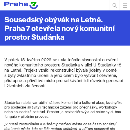
Hled
Prim
Men
Sousedský obývák na Letné.
Praha 7 otevřela nový komunitní
prostor Studánka
V pátek 15. května 2026 se uskutečnilo slavnostní otevření
nového komunitního prostoru Studánka v ulici U Studánky 15
na Letné. Projekt vznikl rekonstrukcí bývalé jídelny v domě
s byty zvláštního určení a jeho cílem bylo vytvořit otevřené,
přístupné a přívětivé místo pro setkávání lidí různých generací
i životních zkušeností.
Studánka nabízí variabilní sál pro komunitní a kulturní akce, kuchyňku
pro společné aktivity i technické zázemí pro přednášky, workshopy
nebo sousedská setkání. Prostor je bezbariérový a od poloviny dubna
funguje v pilotním provozu.
„V hustě zastavěném a rušném prostředí města dnes často scházejí
dostupná místa, kde se lidé mohou setkávat, a přitom nemusejí nic