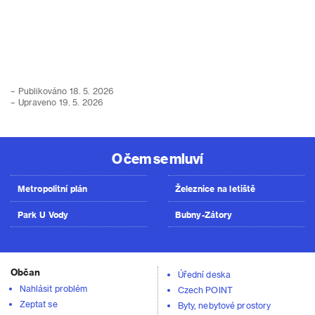
– Publikováno 18. 5. 2026
– Upraveno 19. 5. 2026
O čem se mluví
Metropolitní plán
Železnice na letiště
Park U Vody
Bubny-Zátory
Občan
Úřední deska
Nahlásit problém
Czech POINT
Zeptat se
Byty, nebytové prostory