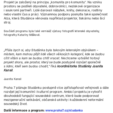
Projekt je založený na principu „komunita pro komunitu“. Na vzniku
prostoru se podíleli obyvatelé, dobrovolníci, neziskové organizace
i soukromí partneři. Lidé darovali nábytek, knihy, dekorace, rostliny
nebo vlastní čas a práci. Významnou podporu poskytla také společnost
Alza, která Studánce věnovala například projektor, tiskárnu nebo šicí
stroj.
Součástí programu byla také vernisáž výstavy fotografií letenské obyvatelky,
fotografky Kataríny Mišíkové.
„Přála bych si, aby Studánka byla takovým letenským obývákem –
místem, kam mohou přijít lidé všech věkových kategorií, kde se budou
cítit vítáni a kam se budou chtít vracet. Nechceme vytvářet hotový
projekt shora, ale prostor, který se bude postupně rozvíjet společně
s lidmi, kteří sem budou chodit,“
říká
koordinátorka Studánky Juanita
Kansil
.
Juanita Kansil
Praha 7 plánuje Studánku postupně více zpřístupňovat veřejnosti a dále
rozvíjet její komunitní i kulturní program. Ambicí projektu je vytvořit
dlouhodobě fungující sousedské centrum, které bude podporovat
mezigenerační setkávání, občanské aktivity i každodenní neformální
sousedský život.
Další informace a program:
www.praha7.cz/studanka