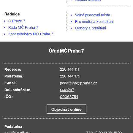
Radnice
Volná pracovní místa
O Praze 7
Pro média a ke stažení
Rada MČ Praha 7
Odbory a oddělení
Zastupitelstvo MČ Praha 7
Úřad MČ Praha 7
Recepce:
220 144 111
Podatelna:
220 144 175
E-mail:
podatelna@praha7.cz
Dat. schránka:
r44b2x7
IČO:
00063754
Objednat online
Podatelna
pondělí a středa
7.30–12.00 13.00–18.00