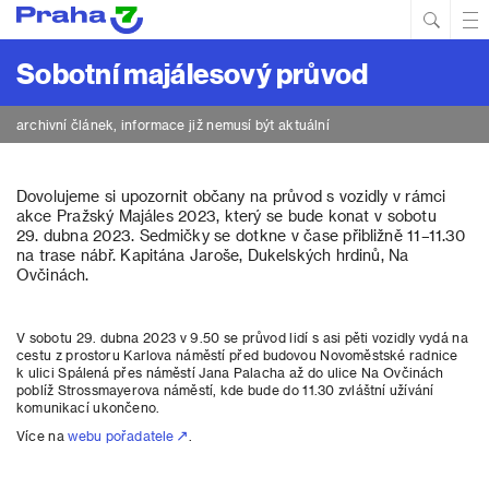
Hled
Prim
Men
Sobotní majálesový průvod
archivní článek, informace již nemusí být aktuální
Dovolujeme si upozornit občany na průvod s vozidly v rámci
akce Pražský Majáles 2023, který se bude konat v sobotu
29. dubna 2023. Sedmičky se dotkne v čase přibližně 11–11.30
na trase nábř. Kapitána Jaroše, Dukelských hrdinů, Na
Ovčinách.
V sobotu 29. dubna 2023 v 9.50 se průvod lidí s asi pěti vozidly vydá na
cestu z prostoru Karlova náměstí před budovou Novoměstské radnice
k ulici Spálená přes náměstí Jana Palacha až do ulice Na Ovčinách
poblíž Strossmayerova náměstí, kde bude do 11.30 zvláštní užívání
komunikací ukončeno.
Více na
webu pořadatele
.