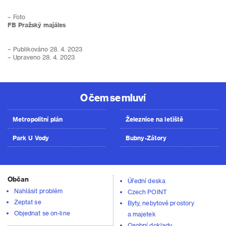
– Foto
FB Pražský majáles
– Publikováno 28. 4. 2023
– Upraveno 28. 4. 2023
O čem se mluví
Metropolitní plán
Železnice na letiště
Park U Vody
Bubny-Zátory
Občan
Úřední deska
Nahlásit problém
Czech POINT
Zeptat se
Byty, nebytové prostory
Objednat se on-line
a majetek
Osobní doklady