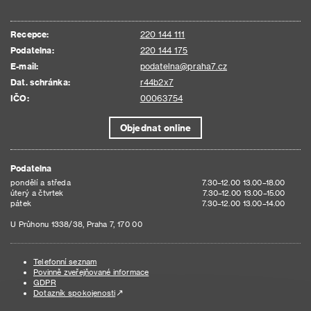
Recepce:
220 144 111
Podatelna:
220 144 175
E-mail:
podatelna@praha7.cz
Dat. schránka:
r44b2x7
IČO:
00063754
Objednat online
Podatelna
pondělí a středa
7.30–12.00 13.00–18.00
úterý a čtvrtek
7.30–12.00 13.00–15.00
pátek
7.30–12.00 13.00–14.00
U Průhonu 1338/38, Praha 7, 170 00
Telefonní seznam
Povinně zveřejňované informace
GDPR
Dotazník spokojenosti