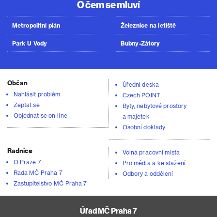
O čem se mluví
Metropolitní plán
Železnice na letiště
Park U Vody
Bubny-Zátory
Občan
Úřední deska
Nahlásit problém
Czech POINT
Zeptat se
Byty, nebytové prostory
Objednat se on-line
a majetek
Osobní doklady
Radnice
Volná pracovní místa
O Praze 7
Pro média a ke stažení
Rada MČ Praha 7
Odbory a oddělení
Zastupitelstvo MČ Praha 7
Úřad MČ Praha 7