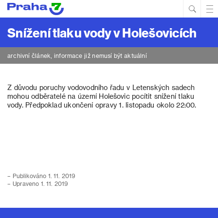
Hled
Prim
Men
Snížení tlaku vody v Holešovicích
archivní článek, informace již nemusí být aktuální
Z důvodu poruchy vodovodního řadu v Letenských sadech
mohou odběratelé na území Holešovic pocítit snížení tlaku
vody. Předpoklad ukončení opravy 1. listopadu okolo 22:00.
– Publikováno 1. 11. 2019
– Upraveno 1. 11. 2019