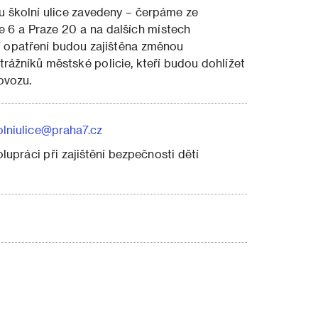
ou školní ulice zavedeny – čerpáme ze
e 6 a Praze 20 a na dalších místech
í opatření budou zajištěna změnou
trážníků městské policie, kteří budou dohlížet
rovozu.
olniulice@praha7.cz
práci při zajištění bezpečnosti dětí