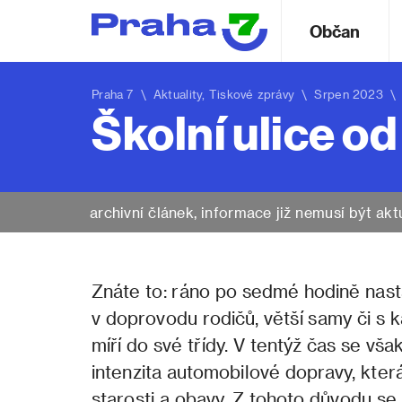
Občan
Praha 7
\
Aktuality
,
Tiskové zprávy
\ Srpen 2023 \ Šk
Školní ulice od
archivní článek, informace již nemusí být akt
Znáte to: ráno po sedmé hodině nastáv
v doprovodu rodičů, větší samy či s 
míří do své třídy. V tentýž čas se vša
intenzita automobilové dopravy, kter
starosti a obavy. Z tohoto důvodu se 