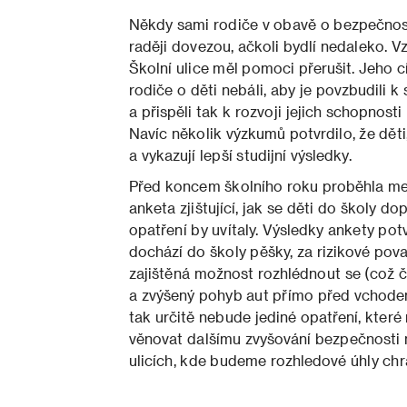
Někdy sami rodiče v obavě o bezpečnost 
raději dovezou, ačkoli bydlí nedaleko. V
Školní ulice měl pomoci přerušit. Jeho c
rodiče o děti nebáli, aby je povzbudil
a přispěli tak k rozvoji jejich schopnost
Navíc několik výzkumů potvrdilo, že děti,
a vykazují lepší studijní výsledky.
Před koncem školního roku proběhla mezi
anketa zjištující, jak se děti do školy do
opatření by uvítaly. Výsledky ankety potv
dochází do školy pěšky, za rizikové pov
zajištěná možnost rozhlédnout se (což č
a zvýšený pohyb aut přímo před vchodem
tak určitě nebude jediné opatření, kter
věnovat dalšímu zvyšování bezpečnosti 
ulicích, kde budeme rozhledové úhly chrá