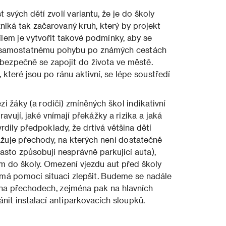
svých dětí zvolí variantu, že je do školy
zniká tak začarovaný kruh, který by projekt
ílem je vytvořit takové podmínky, aby se
i k samostatnému pohybu po známých cestách
i bezpečně se zapojit do života ve městě.
 které jsou po ránu aktivní, se lépe soustředí
 žáky (a rodiči) zmíněných škol indikativní
pravují, jaké vnímají překážky a rizika a jaká
rdily předpoklady, že drtivá většina dětí
ažuje přechody, na kterých není dostatečně
asto způsobují nesprávně parkující auta),
 do školy. Omezení vjezdu aut před školy
é má pomoci situaci zlepšit. Budeme se nadále
na přechodech, zejména pak na hlavních
nit instalací antiparkovacích sloupků.