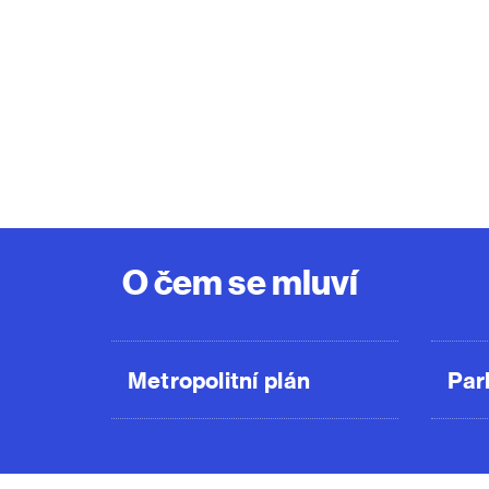
O čem se mluví
Metropolitní plán
Par