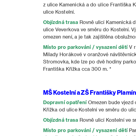
z ulice Kamenická a do ulice Františka 
ulice Kostelní.
Objízdná trasa
Rovně ulicí Kamenická d
ulice Veverkova ve směru do Kostelní. Vj
omezen není, a je tak zajištěna obslužnos
Místo pro parkování / vysazení dětí
V r
Milady Horákové v oranžové návštěvnick
Stromovka, kde lze po dvě hodiny parkova
Františka Křížka cca 300 m. *
MŠ Kostelní a ZŠ Františky Plamí
Dopravní opatření
Omezen bude vjezd od
Křížka od ulice Kostelní ve směru do uli
Objízdná trasa
Rovně ulicí Kostelní ve 
Místo pro parkování / vysazení dětí
Par