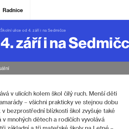
Radnice
olní ulice od 4. září i na Sedmičce
 4. září i na Sedmič
uální
á v ulicích kolem škol čilý ruch. Menší děti
kamarády – všichni prakticky ve stejnou dobu
k v bezprostřední blízkosti škol zvyšuje také
á v mnohých dětech a rodičích vyvolává
tři základní a tři mateřské školy na Letné –