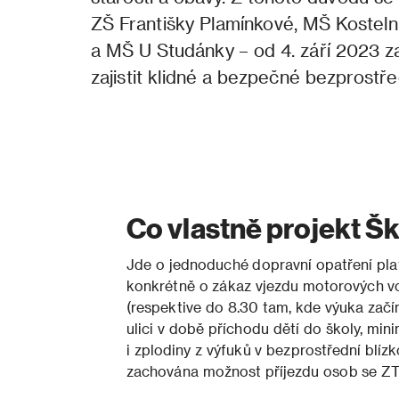
ZŠ Františky Plamínkové, MŠ Kostel
a MŠ U Studánky – od 4. září 2023 zap
zajistit klidné a bezpečné bezprostře
Co vlastně projekt Ško
Jde o jednoduché dopravní opatření pla
konkrétně o zákaz vjezdu motorových vo
(respektive do 8.30 tam, kde výuka začín
ulici v době příchodu dětí do školy, min
i zplodiny z výfuků v bezprostřední blí
zachována možnost příjezdu osob se ZTP