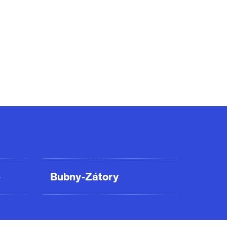
ě
Bubny-Zátory