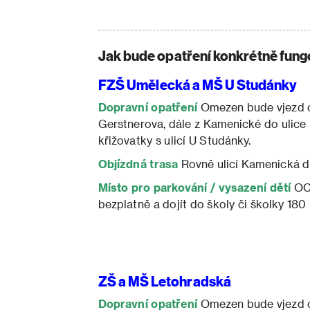
Jak bude opatření konkrétně fung
FZŠ Umělecká a MŠ U Studánky
Dopravní opatření
Omezen bude vjezd o
Gerstnerova, dále z Kamenické do ulice 
křižovatky s ulicí U Studánky.
Objízdná trasa
Rovně ulicí Kamenická d
Místo pro parkování / vysazení dětí
OC 
bezplatně a dojít do školy či školky 180 
ZŠ a MŠ Letohradská
Dopravní opatření
Omezen bude vjezd od