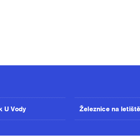
k U Vody
Železnice na letišt