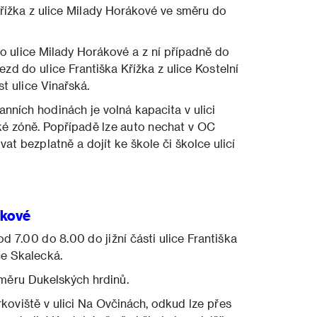
Křížka z ulice Milady Horákové ve směru do
o ulice Milady Horákové a z ní případně do
ezd do ulice Františka Křížka z ulice Kostelní
t ulice Vinařská.
anních hodinách je volná kapacita v ulici
é zóně. Popřípadě lze auto nechat v OC
t bezplatně a dojít ke škole či školce ulicí
nkové
 7.00 do 8.00 do jižní části ulice Františka
ce Skalecká.
směru Dukelských hrdinů.
koviště v ulici Na Ovčinách, odkud lze přes