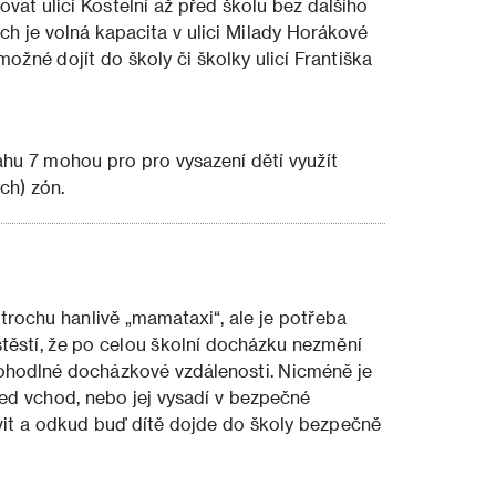
at ulicí Kostelní až před školu bez dalšího
h je volná kapacita v ulici Milady Horákové
ožné dojít do školy či školky ulicí Františka
ahu 7 mohou pro pro vysazení dětí využít
ých) zón.
trochu hanlivě „mamataxi“, ale je potřeba
štěstí, že po celou školní docházku nezmění
pohodlné docházkové vzdálenosti. Nicméně je
řed vchod, nebo jej vysadí v bezpečné
it a odkud buď dítě dojde do školy bezpečně