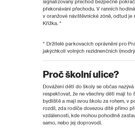
signalizovaný přechod bezpečně pokračov
překonávání přechodu. V ranních hodinác
v oranžové návštěvnické zóně, odtud je m
Křížka. *
* Držitelé parkovacích oprávnění pro Pr
jakýchkoli volných rezidnenčních (modr
Proč školní ulice?
Dovážení dětí do školy se občas nazývá 
respektovat, že ne všechny děti mají to 
bydliště a mají svou školu za rohem, v 
rozdíl, zda rodiče dovezou dítě přímo p
vzdálenosti, kde mohou pohodlně zastav
samo, nebo jej doprovodí.