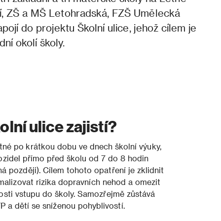
ní, ZŠ a MŠ Letohradská, FZŠ Umělecká
ojí do projektu Školní ulice, jehož cílem je
dní okolí školy.
lní ulice zajistí?
tné po krátkou dobu ve dnech školní výuky,
zidel přímo před školu od 7 do 8 hodin
á později). Cílem tohoto opatření je zklidnit
imalizovat rizika dopravních nehod a omezit
zkosti vstupu do školy. Samozřejmě zůstává
 a dětí se sníženou pohyblivostí.