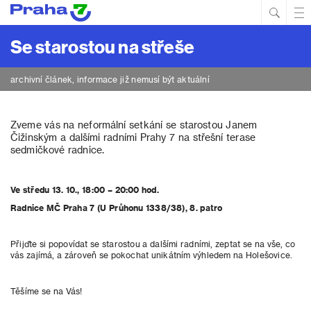
Hled
Prim
Men
Se starostou na střeše
archivní článek, informace již nemusí být aktuální
Zveme vás na neformální setkání se starostou Janem
Čižinským a dalšími radními Prahy 7 na střešní terase
sedmičkové radnice.
Ve středu 13. 10., 18:00 – 20:00 hod.
Radnice MČ Praha 7 (U Průhonu 1338/38), 8. patro
Přijďte si popovídat se starostou a dalšími radními, zeptat se na vše, co
vás zajímá, a zároveň se pokochat unikátním výhledem na Holešovice.
Těšíme se na Vás!