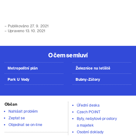
– Publikováno 27. 9. 2021
– Upraveno 13. 10. 2021
O čem se mluví
Metropolitní plán
Železnice na letiště
Park U Vody
Bubny-Zátory
Občan
Úřední deska
Nahlásit problém
Czech POINT
Zeptat se
Byty, nebytové prostory
Objednat se on-line
a majetek
Osobní doklady