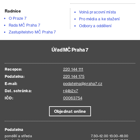
Radnice
Volná pracovní místa
O Praze 7
Pro média a ke stažení
Rada MČ Praha 7
Odbory a oddělení
Zastupitelstvo MČ Praha 7
Úřad MČ Praha 7
Recepce:
220 144 111
Podatelna:
220 144 175
E-mail:
podatelna@praha7.cz
Dat. schránka:
r44b2x7
IČO:
00063754
Objednat online
Podatelna
pondělí a středa
7.30–12.00 13.00–18.00