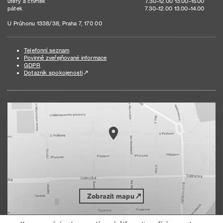
úterý a čtvrtek
7.30–12.00 13.00–15.00
pátek
7.30–12.00 13.00–14.00
U Průhonu 1338/38, Praha 7, 170 00
Telefonní seznam
Povinně zveřejňované informace
GDPR
Dotazník spokojenosti
Zobrazit mapu