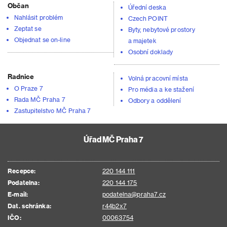
Občan
Úřední deska
Nahlásit problém
Czech POINT
Zeptat se
Byty, nebytové prostory
Objednat se on-line
a majetek
Osobní doklady
Radnice
Volná pracovní místa
O Praze 7
Pro média a ke stažení
Rada MČ Praha 7
Odbory a oddělení
Zastupitelstvo MČ Praha 7
Úřad MČ Praha 7
Recepce:
220 144 111
Podatelna:
220 144 175
E-mail:
podatelna@praha7.cz
Dat. schránka:
r44b2x7
IČO:
00063754