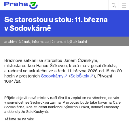
Hled
Prim
Men
Se starostou u stolu: 11. března
v Sodovkárně
archivní článek, informace již nemusí být aktuální
Březnové setkání se starostou Janem Čižinským,
místostarostkou Hanou Šiškovou, která má v gesci školství,
a radními se uskuteční ve středu 11. března 2026 od 18 do 20
hodin v prostorách
Sodovkárny
(
ScioŠkoly
), Přívozní
1064/2a.
Přijďte objevit nové místo v naší čtvrti a zeptat se na všechno, co vás
v souvislosti se Sedmičkou zajímá. V provozu bude také kavárna Café
Sodovkárna, kde studenti nabídnou výbornou kávu, domácí limonády
a dobroty že ScioKuchyně.
Těšíme se na vás!