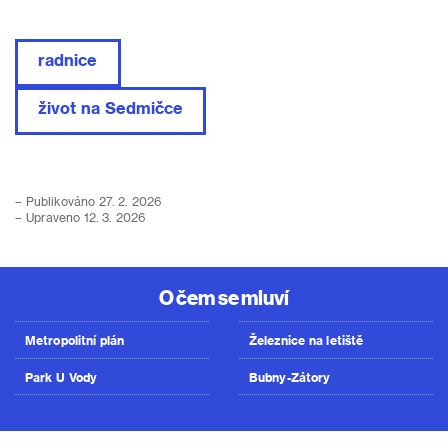
radnice
život na Sedmičce
– Publikováno 27. 2. 2026
– Upraveno 12. 3. 2026
O čem se mluví
Metropolitní plán
Železnice na letiště
Park U Vody
Bubny-Zátory