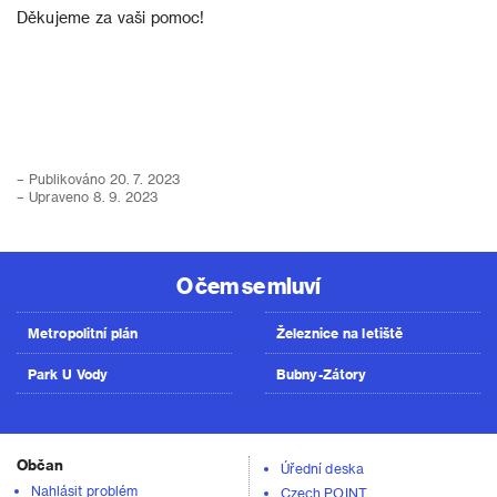
Děkujeme za vaši pomoc!
– Publikováno 20. 7. 2023
– Upraveno 8. 9. 2023
O čem se mluví
Metropolitní plán
Železnice na letiště
Park U Vody
Bubny-Zátory
Občan
Úřední deska
Nahlásit problém
Czech POINT