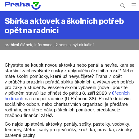
Hled
Prim
Men
Sbírka aktovek a školních potřeb
opět na radnici
archivní článek, informace již nemusí být aktuální
Chystáte se koupit novou aktovku nebo penál a nevíte, kam se
staršími zachovalými kousky z uplynulého školního roku? Nebo
máte školní pomůcky, které už nevyužijete? Praha 7 opět
v průběhu prázdnin pořádá sbírku školních a výtvarných potřeb
pro žáky a studenty. Veškeré školní vybavení (nové i použité
v pěkném stavu) lze přinést do pátku 8. září 2023 v
úředních
hodinách
na recepci radnice (U Průhonu 38). Prostřednictvím
sociálního odboru nebo charitativních organizací je předáme
rodinám, pro které nákup školních pomůcek představuje
značnou finanční zátěž.
Co najde uplatnění: aktovky, penály, sešity, pastelky, vodovky,
tempery, štětce, sady pro prvňáčky, kružítka, pravítka, skicáky,
barevné papíry.