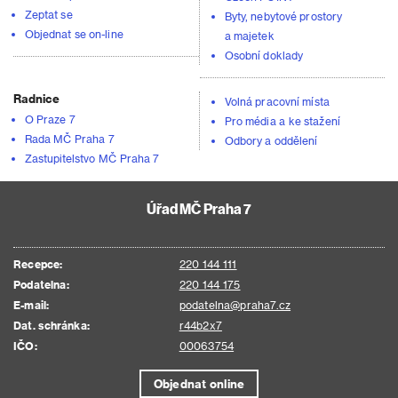
Zeptat se
Byty, nebytové prostory
Objednat se on-line
a majetek
Osobní doklady
Radnice
Volná pracovní místa
O Praze 7
Pro média a ke stažení
Rada MČ Praha 7
Odbory a oddělení
Zastupitelstvo MČ Praha 7
Úřad MČ Praha 7
Recepce:
220 144 111
Podatelna:
220 144 175
E-mail:
podatelna@praha7.cz
Dat. schránka:
r44b2x7
IČO:
00063754
Objednat online