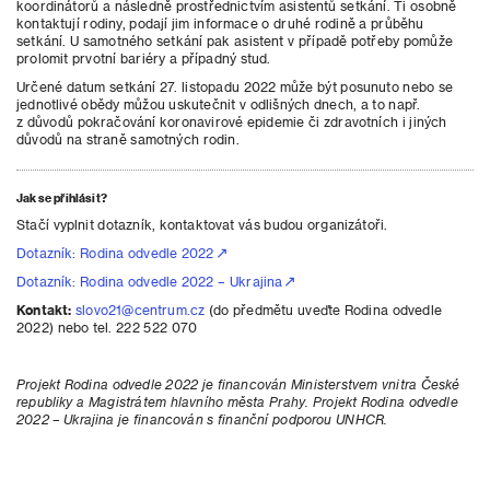
koordinátorů a následně prostřednictvím asistentů setkání. Ti osobně
kontaktují rodiny, podají jim informace o druhé rodině a průběhu
setkání. U samotného setkání pak asistent v případě potřeby pomůže
prolomit prvotní bariéry a případný stud.
Určené datum setkání 27. listopadu 2022 může být posunuto nebo se
jednotlivé obědy můžou uskutečnit v odlišných dnech, a to např.
z důvodů pokračování koronavirové epidemie či zdravotních i jiných
důvodů na straně samotných rodin.
Jak se přihlásit?
Stačí vyplnit dotazník, kontaktovat vás budou organizátoři.
Dotazník: Rodina odvedle 2022
Dotazník: Rodina odvedle 2022 – Ukrajina
Kontakt:
slovo21@centrum.cz
(do předmětu uveďte Rodina odvedle
2022) nebo tel. 222 522 070
Projekt Rodina odvedle 2022 je financován Ministerstvem vnitra České
republiky a Magistrátem hlavního města Prahy. Projekt Rodina odvedle
2022 – Ukrajina je financován s finanční podporou UNHCR.