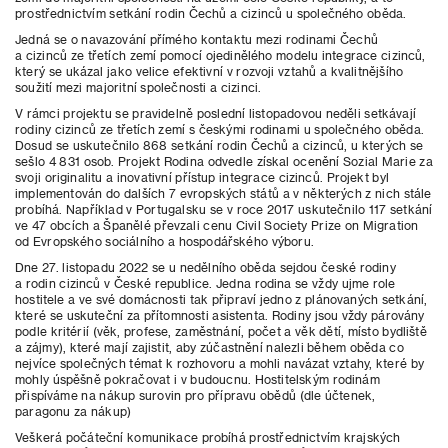
prostřednictvím setkání rodin Čechů a cizinců u společného oběda.
Jedná se o navazování přímého kontaktu mezi rodinami Čechů
a cizinců ze třetích zemí pomocí ojedinělého modelu integrace cizinců,
který se ukázal jako velice efektivní v rozvoji vztahů a kvalitnějšího
soužití mezi majoritní společnosti a cizinci.
V rámci projektu se pravidelně poslední listopadovou neděli setkávají
rodiny cizinců ze třetích zemí s českými rodinami u společného oběda.
Dosud se uskutečnilo 868 setkání rodin Čechů a cizinců, u kterých se
sešlo 4 831 osob. Projekt Rodina odvedle získal ocenění Sozial Marie za
svoji originalitu a inovativní přístup integrace cizinců. Projekt byl
implementován do dalších 7 evropských států a v některých z nich stále
probíhá. Například v Portugalsku se v roce 2017 uskutečnilo 117 setkání
ve 47 obcích a Španělé převzali cenu Civil Society Prize on Migration
od Evropského sociálního a hospodářského výboru.
Dne 27. listopadu 2022 se u nedělního oběda sejdou české rodiny
a rodin cizinců v České republice. Jedna rodina se vždy ujme role
hostitele a ve své domácnosti tak připraví jedno z plánovaných setkání,
které se uskuteční za přítomnosti asistenta. Rodiny jsou vždy párovány
podle kritérií (věk, profese, zaměstnání, počet a věk dětí, místo bydliště
a zájmy), které mají zajistit, aby zúčastnění nalezli během oběda co
nejvíce společných témat k rozhovoru a mohli navázat vztahy, které by
mohly úspěšně pokračovat i v budoucnu. Hostitelským rodinám
přispíváme na nákup surovin pro přípravu obědů (dle účtenek,
paragonu za nákup)
Veškerá počáteční komunikace probíhá prostřednictvím krajských