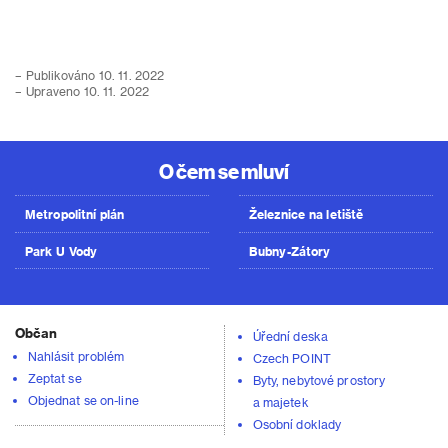
– Publikováno 10. 11. 2022
– Upraveno 10. 11. 2022
O čem se mluví
Metropolitní plán
Železnice na letiště
Park U Vody
Bubny-Zátory
Občan
Úřední deska
Nahlásit problém
Czech POINT
Zeptat se
Byty, nebytové prostory
Objednat se on-line
a majetek
Osobní doklady