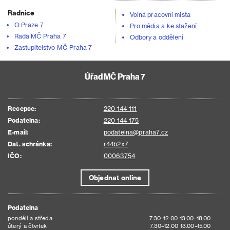
Radnice
Volná pracovní místa
O Praze 7
Pro média a ke stažení
Rada MČ Praha 7
Odbory a oddělení
Zastupitelstvo MČ Praha 7
Úřad MČ Praha 7
Recepce:
220 144 111
Podatelna:
220 144 175
E-mail:
podatelna@praha7.cz
Dat. schránka:
r44b2x7
IČO:
00063754
Objednat online
Podatelna
pondělí a středa
7.30–12.00 13.00–18.00
úterý a čtvrtek
7.30–12.00 13.00–15.00