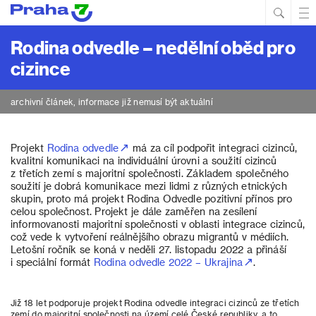
Hled
Prim
Men
Rodina odvedle – nedělní oběd pro
cizince
archivní článek, informace již nemusí být aktuální
Projekt
Rodina odvedle
má za cíl podpořit integraci cizinců,
kvalitní komunikaci na individuální úrovni a soužití cizinců
z třetích zemí s majoritní společnosti. Základem společného
soužití je dobrá komunikace mezi lidmi z různých etnických
skupin, proto má projekt Rodina Odvedle pozitivní přínos pro
celou společnost. Projekt je dále zaměřen na zesílení
informovanosti majoritní společnosti v oblasti integrace cizinců,
což vede k vytvoření reálnějšího obrazu migrantů v médiích.
Letošní ročník se koná v neděli 27. listopadu 2022 a přináší
i speciální formát
Rodina odvedle 2022 – Ukrajina
.
Již 18 let podporuje projekt Rodina odvedle integraci cizinců ze třetích
zemí do majoritní společnosti na území celé České republiky, a to