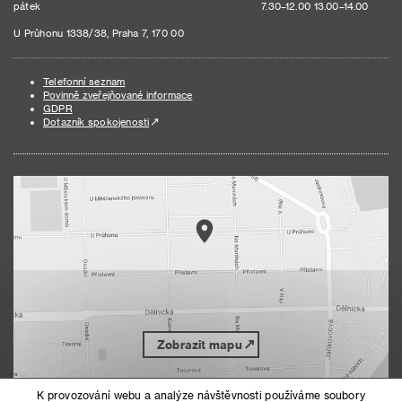
pátek
7.30–12.00 13.00–14.00
U Průhonu 1338/38, Praha 7, 170 00
Telefonní seznam
Povinně zveřejňované informace
GDPR
Dotazník spokojenosti
Zobrazit mapu
K provozování webu a analýze návštěvnosti používáme soubory