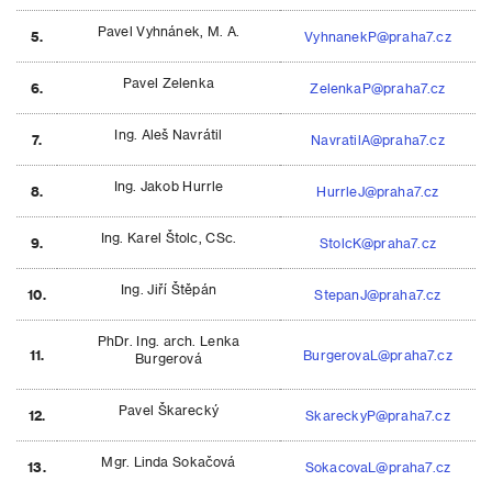
Pavel Vyhnánek, M. A.
5.
VyhnanekP@praha7.cz
Pavel Zelenka
6.
ZelenkaP@praha7.cz
Ing. Aleš Navrátil
7.
NavratilA@praha7.cz
Ing. Jakob Hurrle
8.
HurrleJ@praha7.cz
Ing. Karel Štolc, CSc.
9.
StolcK@praha7.cz
Ing. Jiří Štěpán
10.
StepanJ@praha7.cz
PhDr. Ing. arch. Lenka
11.
BurgerovaL@praha7.cz
Burgerová
Pavel Škarecký
12.
SkareckyP@praha7.cz
Mgr. Linda Sokačová
13.
SokacovaL@praha7.cz