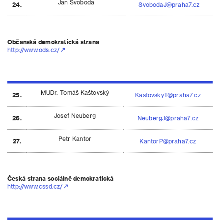
Jan Svoboda
24.
SvobodaJ@praha7.cz
Občanská demokratická strana
http://www.ods.cz/
MUDr. Tomáš Kaštovský
25.
KastovskyT@praha7.cz
Josef Neuberg
26.
NeubergJ@praha7.cz
Petr Kantor
27.
KantorP@praha7.cz
Česká strana sociálně demokratická
http://www.cssd.cz/