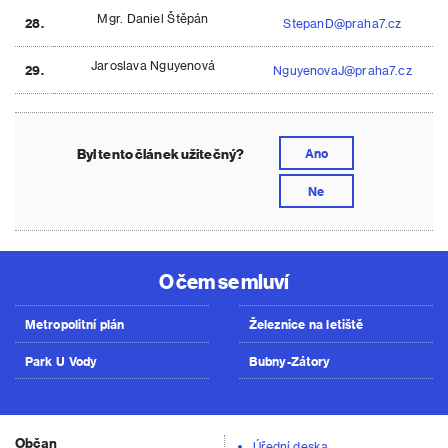
Mgr. Daniel Štěpán
28.
StepanD@praha7.cz
Jaroslava Nguyenová
29.
NguyenovaJ@praha7.cz
Byl tento článek užitečný?
Ano
Ne
O čem se mluví
Metropolitní plán
Železnice na letiště
Park U Vody
Bubny-Zátory
Občan
Úřední deska