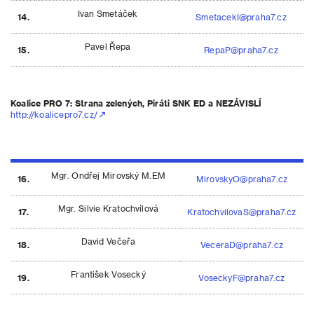
Ivan Smetáček
14.
SmetacekI@praha7.cz
Pavel Řepa
15.
RepaP@praha7.cz
Koalice PRO 7: Strana zelených, Piráti SNK ED a NEZÁVISLÍ
http://koalicepro7.cz/
Mgr. Ondřej Mirovský M.EM
16.
MirovskyO@praha7.cz
Mgr. Silvie Kratochvílová
17.
KratochvilovaS@praha7.cz
David Večeřa
18.
VeceraD@praha7.cz
František Vosecký
19.
VoseckyF@praha7.cz