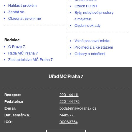
Nahlásit problém
Czech POINT
Zeptat se
Byty, nebytové prostory
Objednat se on-line
a majetek
Osobní doklady
Radnice
Volná pracovní místa
O Praze 7
Pro média a ke stažení
Rada MČ Praha 7
Odbory a oddělení
Zastupitelstvo MČ Praha 7
Úřad MČ Praha 7
Recepce:
220 144 111
Podatelna:
220 144 175
E-mail:
podatelna@praha7.cz
Dat. schránka:
r44b2x7
IČO:
00063754