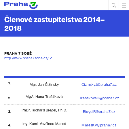
Hled
Prim
Men
Členové zastupitelstva 2014–
2018
PRAHA 7 SOBĚ
http://www.praha7sobe.cz/
1.
Mgr. Jan Čižinský
CizinskyJ@praha7.cz
MgA. Hana Treštíková
2.
TrestikovaH@praha7.cz
PhDr. Richard Biegel, Ph.D.
3.
BiegelR@praha7.cz
Ing. Kamil Vavřinec Mareš
4.
MaresKV@praha7.cz