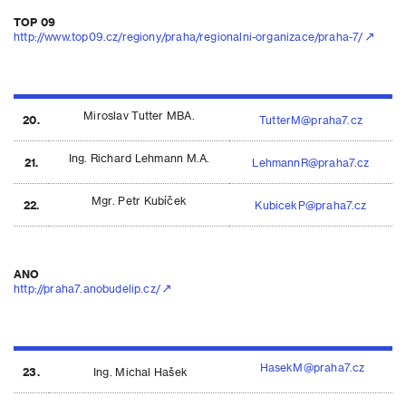
TOP 09
http://www.top09.cz/regiony/praha/regionalni-organizace/praha-7/
Miroslav Tutter MBA.
20.
TutterM@praha7.cz
Ing. Richard Lehmann M.A.
21.
LehmannR@praha7.cz
Mgr. Petr Kubíček
22.
KubicekP@praha7.cz
ANO
http://praha7.anobudelip.cz/
HasekM@praha7.cz
23.
Ing. Michal Hašek