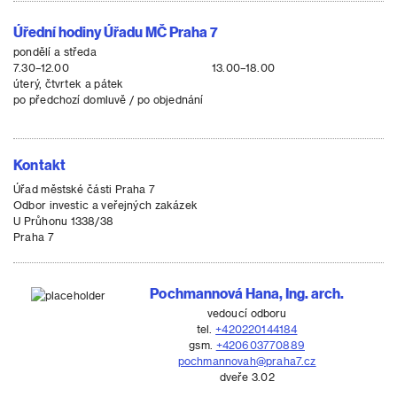
Úřední hodiny Úřadu MČ Praha 7
pondělí a středa
7.30–12.00
13.00–18.00
úterý, čtvrtek a pátek
po předchozí domluvě / po objednání
Kontakt
Úřad městské části Praha 7
Odbor investic a veřejných zakázek
U Průhonu 1338/38
Praha 7
Pochmannová Hana, Ing. arch.
vedoucí odboru
tel.
+420220144184
gsm.
+420603770889
pochmannovah@praha7.cz
dveře 3.02