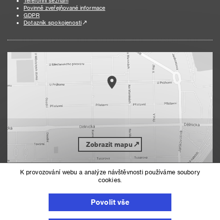
Telefonní seznam
Povinně zveřejňované informace
GDPR
Dotazník spokojenosti
Zobrazit mapu
K provozování webu a analýze návštěvnosti používáme soubory
cookies.
Nahoru
Mapa serveru
Prohlášení o přístupnosti
Povolit vše
Nastavení cookies