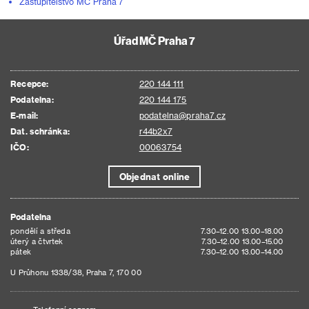
Zastupitelstvo MČ Praha 7
Úřad MČ Praha 7
Recepce:
220 144 111
Podatelna:
220 144 175
E-mail:
podatelna@praha7.cz
Dat. schránka:
r44b2x7
IČO:
00063754
Objednat online
Podatelna
pondělí a středa
7.30–12.00 13.00–18.00
úterý a čtvrtek
7.30–12.00 13.00–15.00
pátek
7.30–12.00 13.00–14.00
U Průhonu 1338/38, Praha 7, 170 00