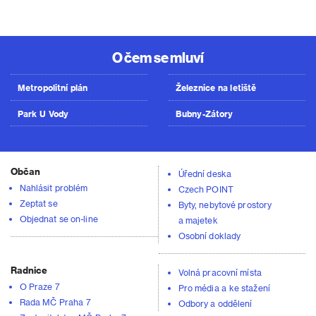
O čem se mluví
Metropolitní plán
Železnice na letiště
Park U Vody
Bubny-Zátory
Občan
Úřední deska
Nahlásit problém
Czech POINT
Zeptat se
Byty, nebytové prostory
Objednat se on-line
a majetek
Osobní doklady
Radnice
Volná pracovní místa
O Praze 7
Pro média a ke stažení
Rada MČ Praha 7
Odbory a oddělení