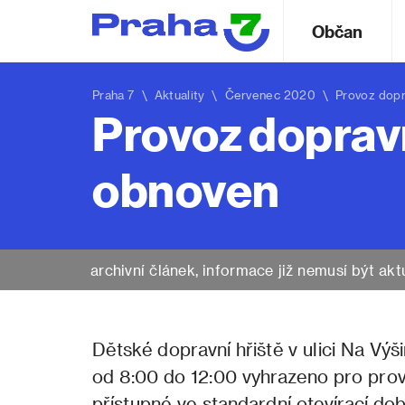
Občan
Praha 7
\
Aktuality
\ Červenec 2020 \ Provoz doprav
Provoz dopravn
obnoven
archivní článek, informace již nemusí být akt
Dětské dopravní hřiště v ulici Na Výš
od 8:00 do 12:00 vyhrazeno pro provoz
přístupné ve standardní otevírací do