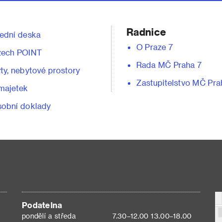
Radnice
ední deska
O Praze 7
zech POINT
Rada MČ Praha 7
ty, nebytové prostory
Zastupitelstvo MČ Pra
majetek
obní doklady
Podatelna
pondělí a středa
7.30–12.00 13.00–18.00