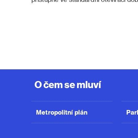
O čem se mluví
Metropolitní plán
Par