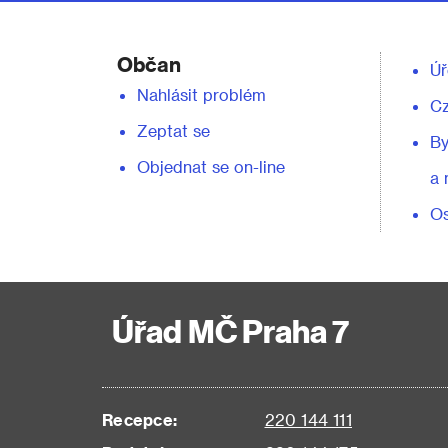
Občan
Úř
Nahlásit problém
C
Zeptat se
By
Objednat se on-line
a 
Os
Úřad MČ Praha 7
Recepce:
220 144 111