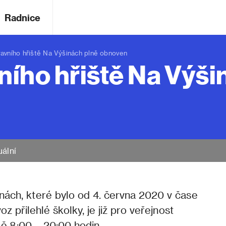
Radnice
ního hřiště Na Výšinách plně obnoven
ího hřiště Na Výši
uální
inách, které bylo od 4. června 2020 v čase
 přilehlé školky, je již pro veřejnost
bě 8:00 – 20:00 hodin.