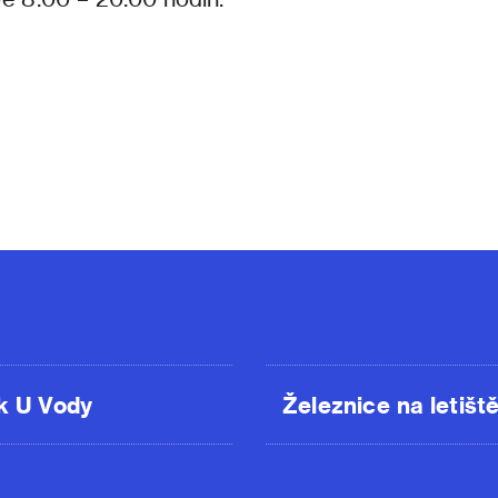
k U Vody
Železnice na letišt