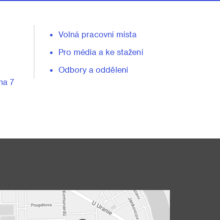
Volná pracovní místa
Pro média a ke stažení
Odbory a oddělení
ha 7