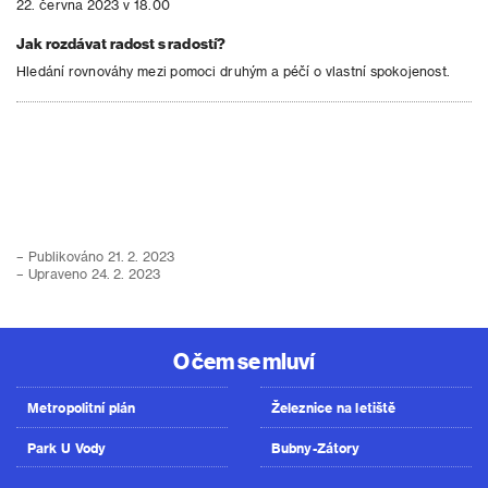
22. června 2023 v 18.00
Jak rozdávat radost s radostí?
Hledání rovnováhy mezi pomoci druhým a péčí o vlastní spokojenost.
– Publikováno 21. 2. 2023
– Upraveno 24. 2. 2023
O čem se mluví
Metropolitní plán
Železnice na letiště
Park U Vody
Bubny-Zátory