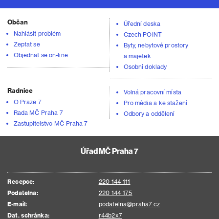
Občan
Úřední deska
Nahlásit problém
Czech POINT
Zeptat se
Byty, nebytové prostory
Objednat se on-line
a majetek
Osobní doklady
Radnice
Volná pracovní místa
O Praze 7
Pro média a ke stažení
Rada MČ Praha 7
Odbory a oddělení
Zastupitelstvo MČ Praha 7
Úřad MČ Praha 7
Recepce:
220 144 111
Podatelna:
220 144 175
E-mail:
podatelna@praha7.cz
Dat. schránka:
r44b2x7