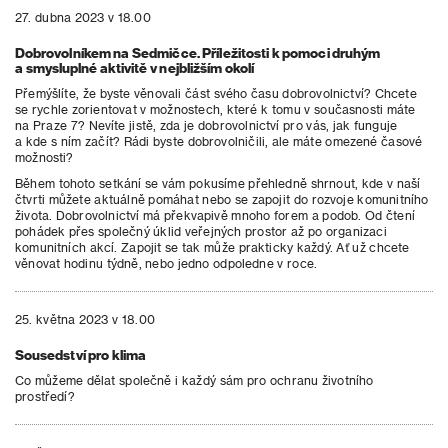
27. dubna 2023 v 18.00
Dobrovolníkem na Sedmičce. Příležitosti k pomoci druhým
a smysluplné aktivitě v nejbližším okolí
Přemýšlíte, že byste věnovali část svého času dobrovolnictví? Chcete
se rychle zorientovat v možnostech, které k tomu v současnosti máte
na Praze 7? Nevíte jistě, zda je dobrovolnictví pro vás, jak funguje
a kde s ním začít? Rádi byste dobrovolničili, ale máte omezené časové
možnosti?
Během tohoto setkání se vám pokusíme přehledně shrnout, kde v naší
čtvrti můžete aktuálně pomáhat nebo se zapojit do rozvoje komunitního
života. Dobrovolnictví má překvapivě mnoho forem a podob. Od čtení
pohádek přes společný úklid veřejných prostor až po organizaci
komunitních akcí. Zapojit se tak může prakticky každý. Ať už chcete
věnovat hodinu týdně, nebo jedno odpoledne v roce.
25. května 2023 v 18.00
Sousedství pro klima
Co můžeme dělat společně i každý sám pro ochranu životního
prostředí?