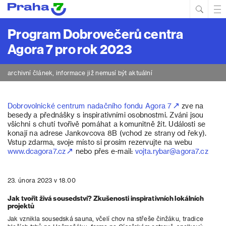
Hled
Prim
Men
Program Dobrovečerů centra
Agora 7 pro rok 2023
archivní článek, informace již nemusí být aktuální
Dobrovolnické centrum nadačního fondu Agora 7
zve na
besedy a přednášky s inspirativními osobnostmi. Zváni jsou
všichni s chutí tvořivě pomáhat a komunitně žít. Události se
konají na adrese Jankovcova 8B (vchod ze strany od řeky).
Vstup zdarma, svoje místo si prosím rezervujte na webu
www.dcagora7.cz
nebo přes e-mail:
vojta.rybar@agora7.cz
23. února 2023 v 18.00
Jak tvořit živá sousedství? Zkušenosti inspirativních lokálních
projektů
Jak vznikla sousedská sauna, včelí chov na střeše činžáku, tradice