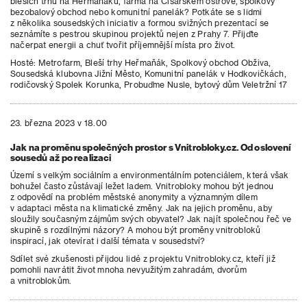
bleších trhů na Heřmaňáku, farma na Císařském ostrově, spolkový
bezobalový obchod nebo komunitní panelák? Potkáte se s lidmi
z několika sousedských iniciativ a formou svižných prezentací se
seznámíte s pestrou skupinou projektů nejen z Prahy 7. Přijďte
načerpat energii a chuť tvořit příjemnější místa pro život.
Hosté: Metrofarm, Bleší trhy Heřmaňák, Spolkový obchod Obživa,
Sousedská klubovna Jižní Město, Komunitní panelák v Hodkovičkách,
rodičovský Spolek Korunka, Probuďme Nusle, bytový dům Veletržní 17
23. března 2023 v 18.00
Jak na proměnu společných prostor s Vnitrobloky.cz. Od oslovení
sousedů až po realizaci
Území s velkým sociálním a environmentálním potenciálem, která však
bohužel často zůstávají ležet ladem. Vnitrobloky mohou být jednou
z odpovědí na problém městské anonymity a významným dílem
v adaptaci města na klimatické změny. Jak na jejich proměnu, aby
sloužily současným zájmům svých obyvatel? Jak najít společnou řeč ve
skupině s rozdílnými názory? A mohou být proměny vnitrobloků
inspirací, jak otevírat i další témata v sousedství?
Sdílet své zkušenosti přijdou lidé z projektu Vnitrobloky.cz, kteří již
pomohli navrátit život mnoha nevyužitým zahradám, dvorům
a vnitroblokům.