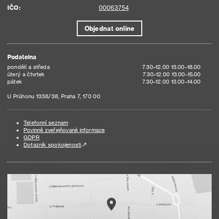
IČO:
00063754
Objednat online
Podatelna
pondělí a středa
7.30–12.00 13.00–18.00
úterý a čtvrtek
7.30–12.00 13.00–15.00
pátek
7.30–12.00 13.00–14.00
U Průhonu 1338/38, Praha 7, 170 00
Telefonní seznam
Povinně zveřejňované informace
GDPR
Dotazník spokojenosti