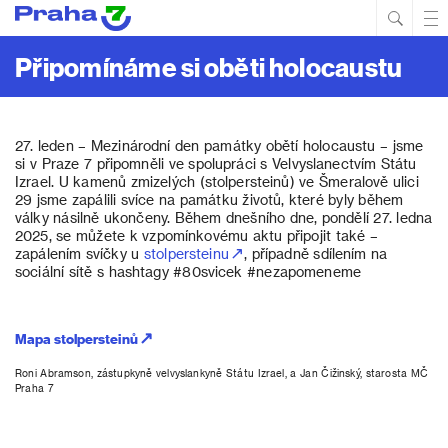
Hled
Prim
Men
Připomínáme si oběti holocaustu
27. leden – Mezinárodní den památky obětí holocaustu – jsme
si v Praze 7 připomněli ve spolupráci s Velvyslanectvím Státu
Izrael. U kamenů zmizelých (stolpersteinů) ve Šmeralově ulici
29 jsme zapálili svíce na památku životů, které byly během
války násilně ukončeny. Během dnešního dne, pondělí 27. ledna
2025, se můžete k vzpomínkovému aktu připojit také –
zapálením svíčky u
stolpersteinu
, případně sdílením na
sociální sítě s hashtagy #80svicek #nezapomeneme
Mapa stolpersteinů
Roni Abramson, zástupkyně velvyslankyně Státu Izrael, a Jan Čižinský, starosta MČ
Praha 7