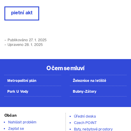
pietní akt
– Publikováno 27. 1. 2025
– Upraveno 28. 1. 2025
O čem se mluví
Metropolitní plán
Železnice na letiště
Park U Vody
Bubny-Zátory
Občan
Úřední deska
Nahlásit problém
Czech POINT
Zeptat se
Byty, nebytové prostory