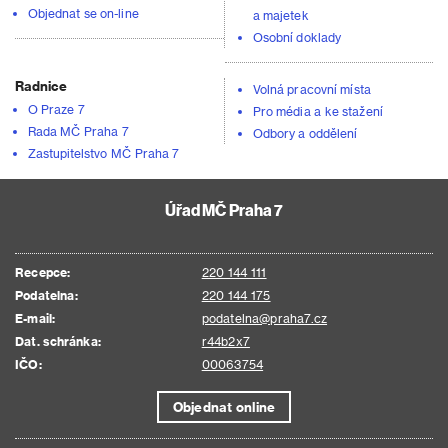
Objednat se on-line
a majetek
Osobní doklady
Radnice
Volná pracovní místa
O Praze 7
Pro média a ke stažení
Rada MČ Praha 7
Odbory a oddělení
Zastupitelstvo MČ Praha 7
Úřad MČ Praha 7
Recepce:
220 144 111
Podatelna:
220 144 175
E-mail:
podatelna@praha7.cz
Dat. schránka:
r44b2x7
IČO:
00063754
Objednat online