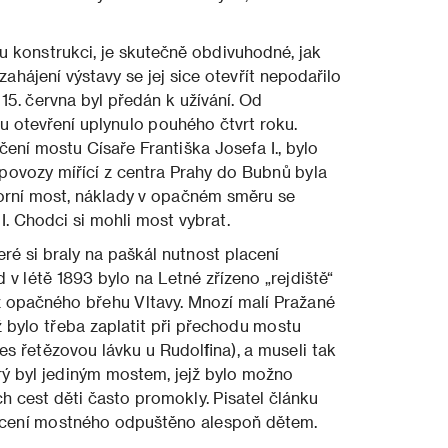
u konstrukci, je skutečně obdivuhodné, jak
ahájení výstavy se jej sice otevřít nepodařilo
ž 15. června byl předán k užívání. Od
mu otevření uplynulo pouhého čtvrt roku.
ení mostu Císaře Františka Josefa I., bylo
ovozy mířící z centra Prahy do Bubnů byla
orní most, náklady v opačném směru se
I. Chodci si mohli most vybrat.
eré si braly na paškál nutnost placení
v létě 1893 bylo na Letné zřízeno „rejdiště“
i z opačného břehu Vltavy. Mnozí malí Pražané
ž bylo třeba zaplatit při přechodu mostu
přes řetězovou lávku u Rudolfina), a museli tak
rý byl jediným mostem, jejž bylo možno
 cest děti často promokly. Pisatel článku
lacení mostného odpuštěno alespoň dětem.