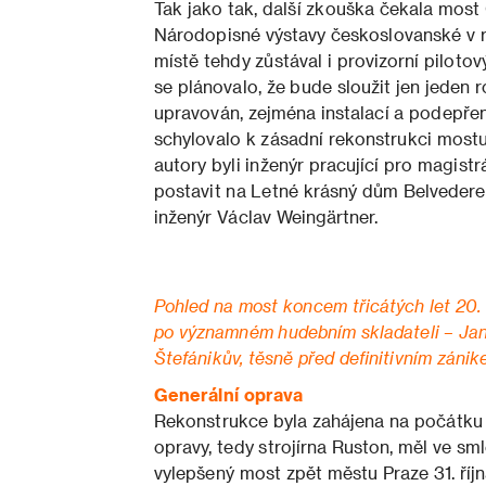
Tak jako tak, další zkouška čekala most
Národopisné výstavy českoslovanské v 
místě tehdy zůstával i provizorní piloto
se plánovalo, že bude sloužit jen jeden r
upravován, zejména instalací a podepřen
schylovalo k zásadní rekonstrukci mostu
autory byli inženýr pracující pro magistr
postavit na Letné krásný dům Belvedere v
inženýr Václav Weingärtner.
Pohled na most koncem třicátých let 20. 
po významném hudebním skladateli – Janá
Štefánikův, těsně před definitivním záni
Generální oprava
Rekonstrukce byla zahájena na počátku 
opravy, tedy strojírna Ruston, měl ve 
vylepšený most zpět městu Praze 31. říjn