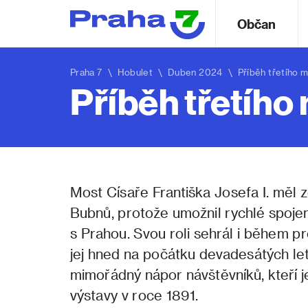
Občan
Praha 7
\
Hobulet
\ Duben 2024 \ Příběh třetího mos
Příběh třetího 
Most Císaře Františka Josefa I. měl 
Bubnů, protože umožnil rychlé spojen
s Prahou. Svou roli sehrál i během p
jej hned na počátku devadesátých le
mimořádný nápor návštěvníků, kteří je
výstavy v roce 1891.