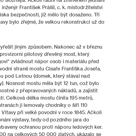
inženýr František Prášil, c. k. místodržitelství
iska bezpečnosti, jíž mělo být dosaženo. Tři
tavy bylo zřejmé, že velkou rekonstrukci už do
 vyřešit jiným způsobem. Nakonec až v březnu
provizorní pilotový dřevěný most, který
vi“ zvládnout nápor osob i materiálu před
vodní straně mostu Císaře Františka Josefa,
nou pod Letnou (domek, který stával nad
). Nosnost mostu měla být 12 tun, což bylo
ostné z přepravovaných nákladů, a zajistit
tí. Celková délka mostu činila 195 metrů,
tranách ji lemovaly chodníky o šíři 110
 Vltavy při velké povodni v roce 1845. Ačkoli
ání výstavy, tedy od pozdního jara do
vybaveny ochranou proti náporu ledových ker.
000 na celkových 50 000 zlatých, ukázalo se