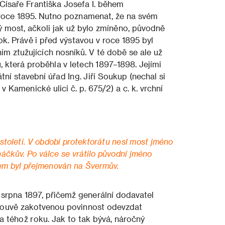
 Císaře Františka Josefa I. během
roce 1895. Nutno poznamenat, že na svém
vý most, ačkoli jak už bylo zmíněno, původně
ok. Právě i před výstavou v roce 1895 byl
ím ztužujících nosníků. V té době se ale už
, která proběhla v letech 1897–1898. Jejími
átní stavební úřad Ing. Jiří Soukup (nechal si
 Kamenické ulici č. p. 675/2) a c. k. vrchní
století. V období protektorátu nesl most jméno
čkův. Po válce se vrátilo původní jméno
kem byl přejmenován na Švermův.
srpna 1897, přičemž generální dodavatel
smlouvě zakotvenou povinnost odevzdat
a téhož roku. Jak to tak bývá, náročný