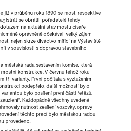
le již v průběhu roku 1890 se most, respektive
agistrát se obrátili pořadatelé tehdy
 dotazem na aktuální stav mostu císaře
 nicméně oprávněně očekávali velký zájem
ost, nejen skrze diváctvo mířící na Výstaviště
ní) v souvislosti s dopravou stavebního
la městská rada sestavením komise, která
í mostní konstrukce. V červnu téhož roku
 tři varianty. První počítala s vyztužením
onstrukci podepřelo, další možností bylo
 variantou bylo posílení první části řetězů,
 „zauzlení“. Každopádně všechny uvedené
ahrnovaly nutnost zesílení vozovky, opravy
Provedení těchto prací bylo městskou radou
ku provedeno.
o složitější. Ačkoli radní na zmíněném jednání