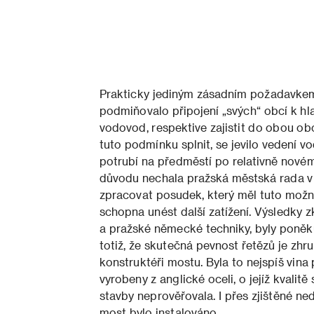
Prakticky jediným zásadním požadavkem
podmiňovalo připojení „svých“ obcí k hl
vodovod, respektive zajistit do obou ob
tuto podmínku splnit, se jevilo vedení v
potrubí na předměstí po relativně novém
důvodu nechala pražská městská rada v 
zpracovat posudek, který měl tuto možnos
schopna unést další zatížení. Výsledky z
a pražské německé techniky, byly poněku
totiž, že skutečná pevnost řetězů je zhrub
konstruktéři mostu. Byla to nejspíš vina 
vyrobeny z anglické oceli, o jejíž kvali
stavby neprověřovala. I přes zjištěné ne
most bylo instalováno.