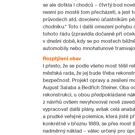
se ale dotkla i chodců – čtvrtý bod novéh
nesmí po mostě tom přecházeti, a jest tu
průvodech atd. dovoleno účastníkům pěš
chodníku.“ Toto i další omezení pohybu 
tohoto řádu (zpravidla dočasně při oček
v dnešní době, kdy se po mostech běžně
automobily nebo mnohatunové tramvajov
Rozptýlení obav
I přesto, že se podle všeho most těšil r
městská rada, že jej bude třeba rekonst
bezpečnost. Projekt opravy a zesílení m
August Salaba a Bedřich Steiner. Oba od
rekonstrukci, u obou předpokládané nák
z návrhů ovšem nevyhovoval nově zaved
vypracovat další plány, avšak celá anab
a prudké veřejné polemice, která jistě p
konkrétně v březnu 1889, se přes most (
nadměrný náklad – válec určený pro úpra