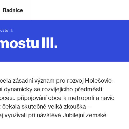
Radnice
tu III.
mostu III.
zcela zásadní význam pro rozvoj Holešovic-
í dynamicky se rozvíjejícího předměstí
rocesu připojování obce k metropoli a navíc
t čekala skutečně velká zkouška –
j využívali při návštěvě Jubilejní zemské