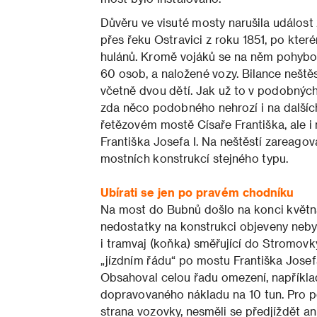
Důvěru ve visuté mosty narušila událost z
přes řeku Ostravici z roku 1851, po kte
hulánů. Kromě vojáků se na něm pohybova
60 osob, a naložené vozy. Bilance neště
včetně dvou dětí. Jak už to v podobných 
zda něco podobného nehrozí i na další
řetězovém mostě Císaře Františka, ale i
Františka Josefa I. Na neštěstí zareagov
mostních konstrukcí stejného typu.
Ubírati se jen po pravém chodníku
Na most do Bubnů došlo na konci května
nedostatky na konstrukci objeveny nebyly
i tramvaj (koňka) směřující do Stromovk
„jízdním řádu“ po mostu Františka Josefa
Obsahoval celou řadu omezení, napříkl
dopravovaného nákladu na 10 tun. Pro p
strana vozovky, nesměli se předjíždět 