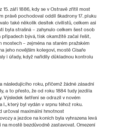
 15. září 1886, kdy se v Ostravě zřítil most
rém právě pochodoval oddíl škadrony 17. pluku
lo také několik desítek civilistů, celkem asi
stí byla strašná – zahynulo celkem šest osob
případech bývá, tisk okamžitě začal řešit,
ch mostech – zejména na starém pražském
 na jeho novějším kolegovi, mostě Císaře
aly i úřady, když nařídily důkladnou kontrolu
 následujícího roku, přičemž žádné zásadní
, a to přesto, že od roku 1884 tudy jezdila
y. Výsledek šetření se odrazil v novém
 I., který byl vydán v srpnu téhož roku.
ad určoval maximální hmotnost
ovozy a jezdce na koních byla vyhrazena levá
ani na mostě bezdůvodně zastavovat. Omezení