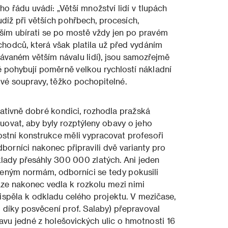
o řádu uvádí: „Větší množství lidí v tlupách
díž při větších pohřbech, procesích,
ím ubírati se po mostě vždy jen po pravém
chodců, která však platila už před vydáním
ávaném větším návalu lidí), jsou samozřejmě
 pohybují poměrně velkou rychlostí nákladní
é soupravy, těžko pochopitelné.
elativně dobré kondici, rozhodla pražská
ruovat, aby byly rozptýleny obavy o jeho
ostní konstrukce měli vypracovat profesoři
borníci nakonec připravili dvě varianty pro
lady přesáhly 300 000 zlatých. Ani jeden
eným normám, odborníci se tedy pokusili
áze nakonec vedla k rozkolu mezi nimi
řispěla k odkladu celého projektu. V mezičase,
i díky posvěcení prof. Salaby) přepravoval
vu jedné z holešovických ulic o hmotnosti 16