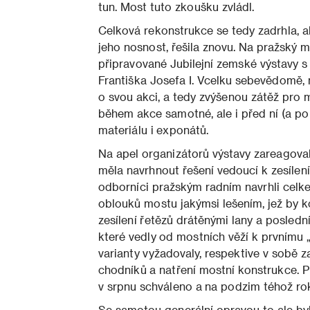
tun. Most tuto zkoušku zvládl.
Celková rekonstrukce se tedy zadrhla, a
jeho nosnost, řešila znovu. Na pražský m
připravované Jubilejní zemské výstavy s
Františka Josefa I. Vcelku sebevědomě,
o svou akci, a tedy zvýšenou zátěž pro m
během akce samotné, ale i před ní (a po 
materiálu i exponátů.
Na apel organizátorů výstavy zareagova
měla navrhnout řešení vedoucí k zesílen
odborníci pražským radním navrhli celkem
oblouků mostu jakýmsi lešením, jež by k
zesílení řetězů drátěnými lany a poslední
které vedly od mostních věží k prvnímu
varianty vyžadovaly, respektive v sobě z
chodníků a natření mostní konstrukce. 
v srpnu schváleno a na podzim téhož ro
Se samotou generální opravou to ale byl