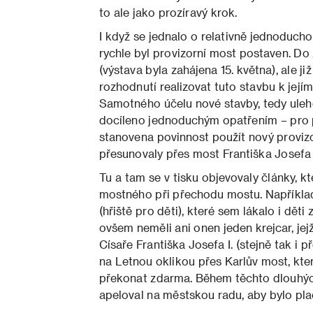
to ale jako prozíravý krok.
I když se jednalo o relativně jednoducho
rychle byl provizorní most postaven. Do z
(výstava byla zahájena 15. května), ale ji
rozhodnutí realizovat tuto stavbu k její
Samotného účelu nové stavby, tedy ulehč
docíleno jednoduchým opatřením – pro p
stanovena povinnost použít nový proviz
přesunovaly přes most Františka Josefa 
Tu a tam se v tisku objevovaly články, kt
mostného při přechodu mostu. Například 
(hřiště pro děti), které sem lákalo i dět
ovšem neměli ani onen jeden krejcar, jej
Císaře Františka Josefa I. (stejně tak i 
na Letnou oklikou přes Karlův most, kte
překonat zdarma. Během těchto dlouhých
apeloval na městskou radu, aby bylo p