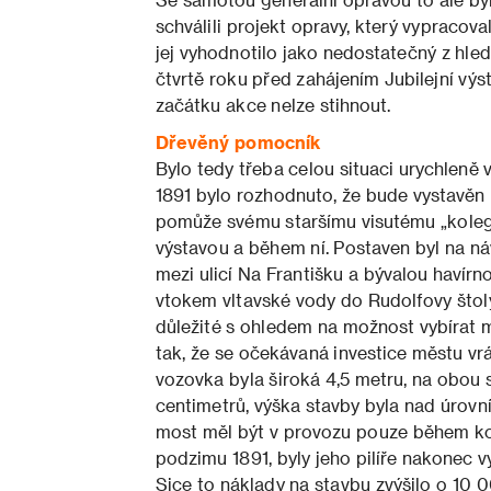
schválili projekt opravy, který vypracoval 
jej vyhodnotilo jako nedostatečný z hled
čtvrtě roku před zahájením Jubilejní výs
začátku akce nelze stihnout.
Dřevěný pomocník
Bylo tedy třeba celou situaci urychleně
1891 bylo rozhodnuto, že bude vystavěn 
pomůže svému staršímu visutému „kolego
výstavou a během ní. Postaven byl na ná
mezi ulicí Na Františku a bývalou havír
vtokem vltavské vody do Rudolfovy štoly
důležité s ohledem na možnost vybírat m
tak, že se očekávaná investice městu vrá
vozovka byla široká 4,5 metru, na obou s
centimetrů, výška stavby byla nad úrovní
most měl být v provozu pouze během kon
podzimu 1891, byly jeho pilíře nakonec 
Sice to náklady na stavbu zvýšilo o 10 