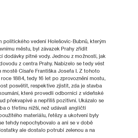
 politického vedení Holešovic-Bubnů, kterým
avnímu městu, byl závazek Prahy zřídit
cí dodávky pitné vody. Jednou z možností, jak
odovodu z centra Prahy. Nabízelo se tedy vést
 mostě Císaře Františka Josefa I. Z tohoto
roce 1884, tedy 16 let po zprovoznění mostu,
t posvětit, respektive zjistit, zda je stavba
koumání, které provedli odborníci z vídeňské
d překvapivé a nepříliš pozitivní. Ukázalo se
a o třetinu nižší, než udávali angličtí
použitého materiálu, řetězy a ukotvení byly
tě se tehdy nepochybovalo a ani se v době
dostatky ale dostalo potrubí zelenou a na