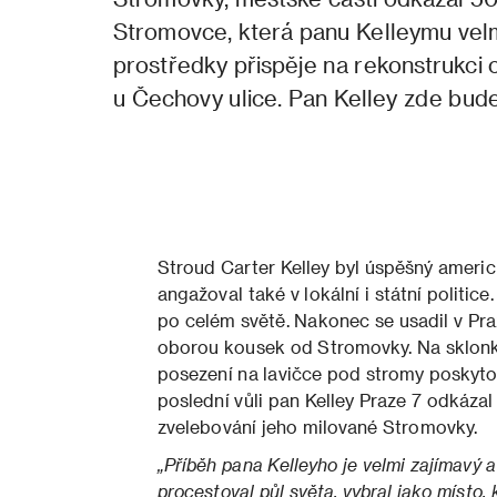
Stromovce, která panu Kelleymu velmi
prostředky přispěje na rekonstrukci
u Čechovy ulice. Pan Kelley zde bude
Stroud Carter Kelley byl úspěšný americk
angažoval také v lokální i státní polit
po celém světě. Nakonec se usadil v Pr
oborou kousek od Stromovky. Na sklonku
posezení na lavičce pod stromy poskytov
poslední vůli pan Kelley Praze 7 odkázal 
zvelebování jeho milované Stromovky.
„Příběh pana Kelleyho je velmi zajímavý a i
procestoval půl světa, vybral jako místo, 