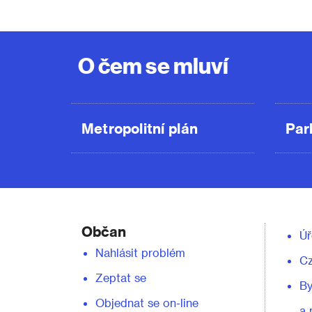
O čem se mluví
Metropolitní plán
Par
Občan
Úř
Nahlásit problém
C
Zeptat se
By
Objednat se on-line
a 