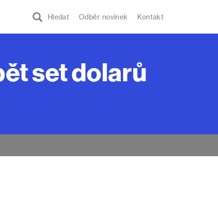
Hledat
Odběr novinek
Kontakt
ět set dolarů