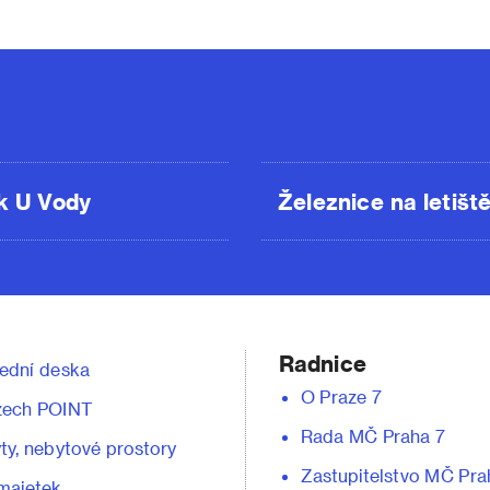
k U Vody
Železnice na letišt
Radnice
ední deska
O Praze 7
zech POINT
Rada MČ Praha 7
ty, nebytové prostory
Zastupitelstvo MČ Pra
majetek