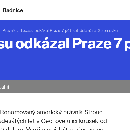
Radnice
rávník z Texasu odkázal Praze 7 pět set dolarů na Stromovku
su odkázal Praze 7 p
uální
. Renomovaný americký právník Stroud
vadesátých let v Čechově ulici kousek od
 dolarů. Využity mají být na úpravy ve