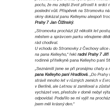
poctu, že mu zdejší život přirostl k srdci
poslední vůli. Příspěvek na Stromovku nás
okny dokázal panu Kelleymu alespoň troc
Prahy 7 Jan Čižinský
.
„Stromovka prochází již několik let postu
městem a správcem parku věnujeme dědic
rád chodíval.
U vchodu do Stromovky z Čechovy ulice 
na pana Kelleyho,“
řekl
radní Prahy 7 Jiří 
rodinné přítelkyně pana Kelleyho paní St
„Seznámili jsme se při pronájmu chaty a n
pana Kelleyho paní Hradilová
.
„Do Prahy 
strávil mnoho let v různých zemích v Evro
v Berlíně, ale Letnou si zamiloval a zůsta
vycházet ven, přestože v domě nebyl výta
odpovídal: Podařilo se mi vyjít na proch
jsem měl krásný den.“