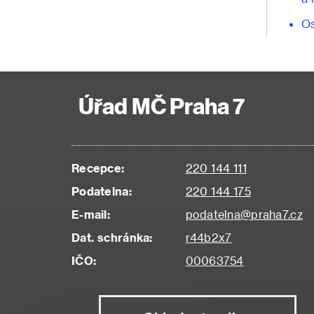
Os
Úřad MČ Praha 7
Recepce:
220 144 111
Podatelna:
220 144 175
E-mail:
podatelna@praha7.cz
Dat. schránka:
r44b2x7
IČO:
00063754