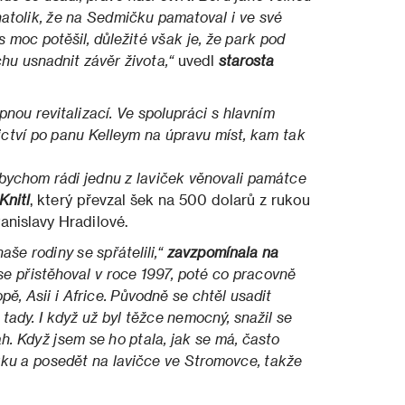
 natolik, že na Sedmičku pamatoval i ve své
 moc potěšil, důležité však je, že park pod
hu usnadnit závěr života,“
uvedl
starosta
pnou revitalizací. Ve spolupráci s hlavním
tví po panu Kelleym na úpravu míst, kam tak
bychom rádi jednu z laviček věnovali památce
Knitl
, který převzal šek na 500 dolarů z rukou
anislavy Hradilové.
aše rodiny se spřátelili,“
zavzpomínala na
se přistěhoval v roce 1997, poté co pracovně
pě, Asii i Africe. Původně se chtěl usadit
l tady. I když už byl těžce nemocný, snažil se
h. Když jsem se ho ptala, jak se má, často
ázku a posedět na lavičce ve Stromovce, takže