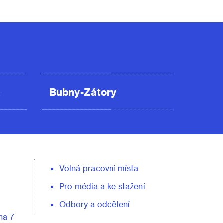
ě
Bubny-Zátory
Volná pracovní místa
Pro média a ke stažení
Odbory a oddělení
ha 7