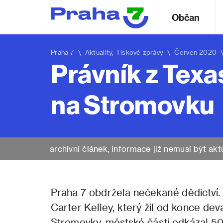
Občan
Praha 7
\
Aktuality
,
Tiskové zprávy
\ Červen 2020 \ P
Právník z Texa
na Stromovku
archivní článek, informace již nemusí být akt
Praha 7 obdržela nečekané dědictví
Carter Kelley, který žil od konce de
Stromovky, městské části odkázal 500