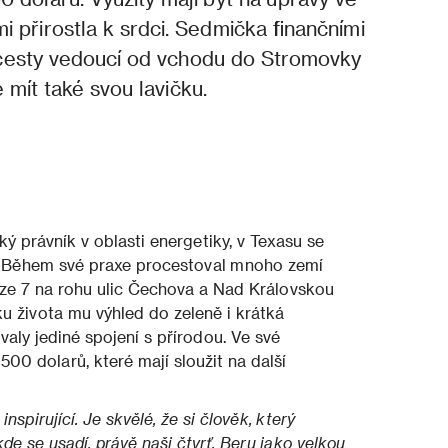
 přirostla k srdci. Sedmička finančními
 cesty vedoucí od vchodu do Stromovky
 mít také svou lavičku.
ý právník v oblasti energetiky, v Texasu se
ice. Během své praxe procestoval mnoho zemí
aze 7 na rohu ulic Čechova a Nad Královskou
 života mu výhled do zeleně i krátká
aly jediné spojení s přírodou. Ve své
500 dolarů, které mají sloužit na další
nspirující. Je skvělé, že si člověk, který
kde se usadí, právě naši čtvrť. Beru jako velkou