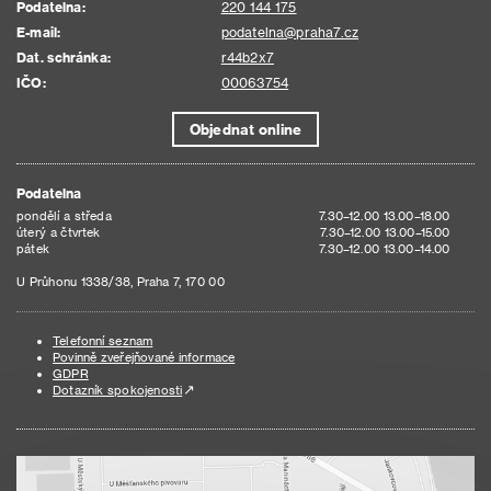
Podatelna:
220 144 175
E-mail:
podatelna@praha7.cz
Dat. schránka:
r44b2x7
IČO:
00063754
Objednat online
Podatelna
pondělí a středa
7.30–12.00 13.00–18.00
úterý a čtvrtek
7.30–12.00 13.00–15.00
pátek
7.30–12.00 13.00–14.00
U Průhonu 1338/38, Praha 7, 170 00
Telefonní seznam
Povinně zveřejňované informace
GDPR
Dotazník spokojenosti