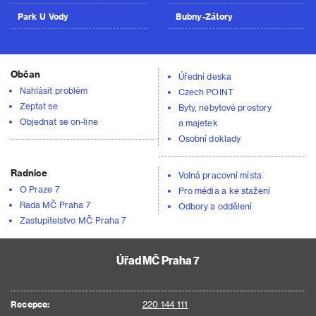
Park U Vody
Bubny-Zátory
Občan
Úřední deska
Nahlásit problém
Czech POINT
Zeptat se
Byty, nebytové prostory
Objednat se on-line
a majetek
Osobní doklady
Radnice
Volná pracovní místa
O Praze 7
Pro média a ke stažení
Rada MČ Praha 7
Odbory a oddělení
Zastupitelstvo MČ Praha 7
Úřad MČ Praha 7
Recepce:
220 144 111