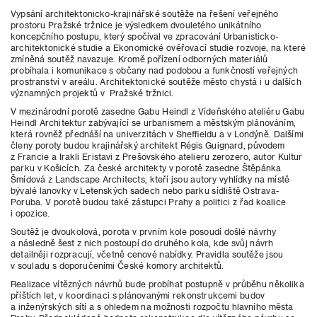
Vypsání architektonicko-krajinářské soutěže na řešení veřejného
prostoru Pražské tržnice je výsledkem dvouletého unikátního
koncepčního postupu, který spočíval ve zpracování Urbanisticko-
architektonické studie a Ekonomické ověřovací studie rozvoje, na které
zmíněná soutěž navazuje. Kromě pořízení odborných materiálů
probíhala i komunikace s občany nad podobou a funkčností veřejných
prostranství v areálu. Architektonické soutěže město chystá i u dalších
významných projektů v Pražské tržnici.
V mezinárodní porotě zasedne Gabu Heindl z Vídeňského ateliéru Gabu
Heindl Architektur zabývající se urbanismem a městským plánováním,
která rovněž přednáší na univerzitách v Sheffieldu a v Londýně. Dalšími
členy poroty budou krajinářský architekt Régis Guignard, původem
z Francie a Irakli Eristavi z Prešovského atelieru zerozero, autor Kultur
parku v Košicích. Za české architekty v porotě zasedne Štěpánka
Šmídová z Landscape Architects, kteří jsou autory vyhlídky na místě
bývalé lanovky v Letenských sadech nebo parku sídliště Ostrava-
Poruba. V porotě budou také zástupci Prahy a politici z řad koalice
i opozice.
Soutěž je dvoukolová, porota v prvním kole posoudí došlé návrhy
a následně šest z nich postoupí do druhého kola, kde svůj návrh
detailněji rozpracují, včetně cenové nabídky. Pravidla soutěže jsou
v souladu s doporučeními České komory architektů.
Realizace vítězných návrhů bude probíhat postupně v průběhu několika
příštích let, v koordinaci s plánovanými rekonstrukcemi budov
a inženýrských sítí a s ohledem na možnosti rozpočtu hlavního města