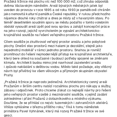
Pražská tržnice má plochu víc než 100 000 m2, což zhruba odpovídá
dvěma Václavským náměstím. Areál bývalých městských jatek byl
uveden do provozu v roce 1895 a od roku 1993 je památkově chráněn
jako nemovitá kulturní památka České republiky. V rukou předchozího
nájemce dlouhé roky chátral a dnes je místy až v havarijním stavu. Po
téměř desetiletém soudním sporu se městu podařilo v tomto volebním
období vysoudit areál zpět pod svou správu a zahájit koncepční práce
na jeho rozvoji, jejichž vyvrcholením je vypsání architektonicko-
krajinářské soutěže na řešení veřejného prostoru Pražské tržnice.
Cílem soutěže je zkultivovat veřejný prostor areálu a jeho pobytové
plochy. Dnešní stav prostorů mezi halami je dezolátní, stejně jako
nejednotný mobiliář v rámci jednoho prostoru. Snahou je rovněž
promítnout do řešení nejmodernější přístup ke krajinářské architektuře,
který bere ohled na současné i budoucí potřeby spojené se změnami
klimatu. Architekti budou mimo jiné navrhovat zazelenění areálu
i způsob nakládání s dešťovou vodou. Město také požaduje, aby vítězný
návrh byl přívětivý ke všem věkovým a příjmovým skupinám obyvatel
Prahy.
„Pražská tržnice je naprosto jedinečná. Architektonicky cenný areál
Pražanům v širším centru nabízí rozsáhlou plochu pro nákupy a služby,
zábavu i odpočinek. Proto chceme získat co nejlepší návrhy pro řešení
jeho veřejných prostor vzešlé z mezinárodní soutěže, v jejímž zadání
zohledníme i přání Pražanů z dotazníkového a místního výzkumu.
Doufáme, že se přihlásí co nejvíc tuzemských i zahraničních ateliérů.
Vítěze vyhlásíme v březnu příštího roku,“ říká k tomu náměstek
primátora Pavel Vyhnánek, který má rozvoj Pražské tržnice ve své
gesci.