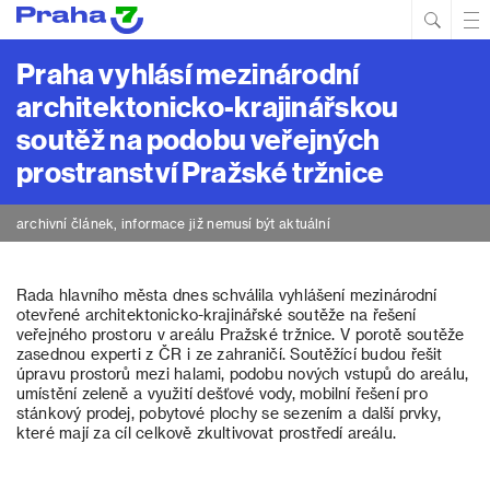
Hled
Prim
Men
Praha vyhlásí mezinárodní
architektonicko-krajinářskou
soutěž na podobu veřejných
prostranství Pražské tržnice
archivní článek, informace již nemusí být aktuální
Rada hlavního města dnes schválila vyhlášení mezinárodní
otevřené architektonicko-krajinářské soutěže na řešení
veřejného prostoru v areálu Pražské tržnice. V porotě soutěže
zasednou experti z ČR i ze zahraničí. Soutěžící budou řešit
úpravu prostorů mezi halami, podobu nových vstupů do areálu,
umístění zeleně a využití dešťové vody, mobilní řešení pro
stánkový prodej, pobytové plochy se sezením a další prvky,
které mají za cíl celkově zkultivovat prostředí areálu.