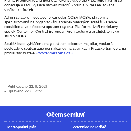
Prahy. Předpokládaná hodnota rekonstrukce dle vítězného návrhu se
odhaduje v řádu vyšších stovek milionů korun a bude realizována
v několika fázích.
Administrátorem soutěže je kancelář CCEA MOBA, platforma
specializovaná na organizování architektonických soutěží v České
republice a ve středoevropském regionu. Platformu tvoří neziskový
spolek Center for Central European Architecture a architektonické
studio MOBA.
Soutěž bude vyhlášena magistrátním odborem majetku, veškeré
podklady k soutěži zájemci naleznou na stránkách Pražské tržnice a na
profilu zadavatele
www.tenderarena.cz
– Publikováno 22. 6. 2021
– Upraveno 22. 6. 2021
O čem se mluví
Metropolitní plán
Železnice na letiště