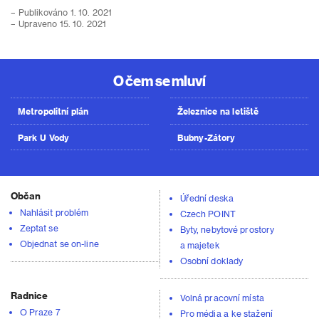
– Publikováno 1. 10. 2021
– Upraveno 15. 10. 2021
O čem se mluví
Metropolitní plán
Železnice na letiště
Park U Vody
Bubny-Zátory
Občan
Úřední deska
Nahlásit problém
Czech POINT
Zeptat se
Byty, nebytové prostory
Objednat se on-line
a majetek
Osobní doklady
Radnice
Volná pracovní místa
O Praze 7
Pro média a ke stažení