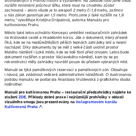
srovnatelných s Prahou historií a významem. Na základě toho jsme třeba
rozšířili minimální průchozí šířku, která musí na chodníku zůstat
zachovaná – skoro všude je to alespoň 2 metry či 1,8 metru, zatímco
u nás zákon garantuje jen 1,5 metru. Proto jsme ji také rozšířili na 1,8
metru,“
vysvětluje Kristýna Drápalová, autorka Manuálu pro
kultivovanou Prahu.
Město také letos schválilo Koncepci umístění restauračních zahrádek
na Královské cestě a Hradebním korzu. Jde o dokument, který přesně
říká, kde se na nejdůležitějších pěších tepnách zahrádky smí a nesmí
nacházet. Díky dokumentu by se měl z velké části uvolnit prostor
Malého náměstí i úzké místo, kde se lidé tísní před orlojem. Letos bude
dokument rozšířen o prostor Václavského náměstí, kam by se po
rekonstrukci měly zahrádky navrátit pouze do předem vybraných míst.
Manuál se týká památkových rezervací a památkových zón. Obsahuje
i návod, jak zvládnout veškeré administrativní náležitosti. O ilustrovanou
podobu manuálu se postarala Anastasia Vrublevská z grafického studia
noBrother.
Manuál pro kultivovanou Prahu – restaurační předzahrádky najdete ke
stažení
ZDE
. Příklady dobré praxe i nejrůznější prohřešky v oblasti
vizuálního smogu jsou prezentovány na
instagramovém kanálu
Kultivovaná Praha
.