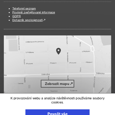
Telefonní seznam
Povinně zveřejňované informace
GDPR
Dotazník spokojenosti
Zobrazit mapu
K provozování webu a analýze návštěvnosti používáme soubory
cookies.
Nahoru
Mapa serveru
Prohlášení o přístupnosti
Povolit vše