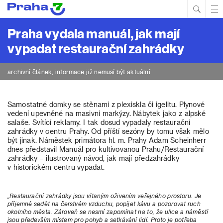
Hled
Prim
Men
Praha vydala manuál, jak mají
vypadat restaurační zahrádky
archivní článek, informace již nemusí být aktuální
Samostatné domky se stěnami z plexiskla či igelitu. Plynové
vedení upevněné na masivní markýzy. Nábytek jako z alpské
salaše. Svítící reklamy. I tak dosud vypadaly restaurační
zahrádky v centru Prahy. Od příští sezóny by tomu však mělo
být jinak. Náměstek primátora hl. m. Prahy Adam Scheinherr
dnes představil Manuál pro kultivovanou Prahu/Restaurační
zahrádky – ilustrovaný návod, jak mají předzahrádky
v historickém centru vypadat.
„Restaurační zahrádky jsou vítaným oživením veřejného prostoru. Je
příjemné sedět na čerstvém vzduchu, popíjet kávu a pozorovat ruch
okolního města. Zároveň se nesmí zapomínat na to, že ulice a náměstí
jsou především místem pro pohyb a setkávání lidí. Proto je potřeba