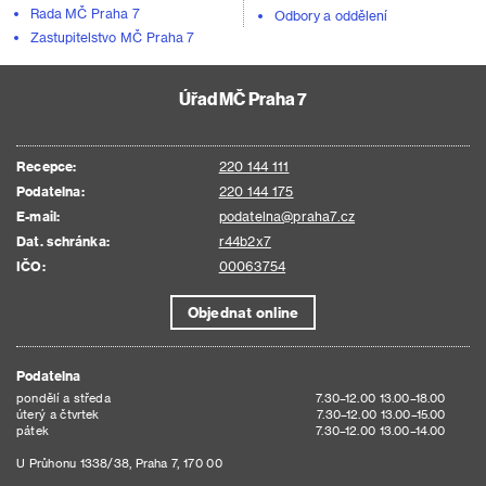
Rada MČ Praha 7
Odbory a oddělení
Zastupitelstvo MČ Praha 7
Úřad MČ Praha 7
Recepce:
220 144 111
Podatelna:
220 144 175
E-mail:
podatelna@praha7.cz
Dat. schránka:
r44b2x7
IČO:
00063754
Objednat online
Podatelna
pondělí a středa
7.30–12.00 13.00–18.00
úterý a čtvrtek
7.30–12.00 13.00–15.00
pátek
7.30–12.00 13.00–14.00
U Průhonu 1338/38, Praha 7, 170 00