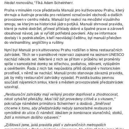
hledat rovnováhu,“
říká Adam Scheinherr.
Praha v minulém roce představila Manuál pro kultivovanou Prahu, který
shrnuje a ilustruje pravidla pro reklamní označování obchodů a dalších
provozoven v centru města. Manuál byl reakcí na množství vizuálního
smogu, se kterým se historické jádro potýká. Manuál shrnoval pravidla,
které je nutné dodržet, přinesl příklady dobré a špatné praxe a zároveň
obsahoval návod, jak si vyřídit potřebná povolení. Aby se informace
dostaly i k podnikatelům, kteří neovládají češtinu, byl manuál přeložen
do vietnamštiny, angličtiny a ruštiny.
Nyní byl Manuál pro kultivovanou Prahu rozšířen o téma restauračních
zahrádek. Těch se v památkové rezervaci zapsané na seznam UNESCO
nachází několik set. Některé z nich se přitom v průběhu let proměnily
spíše v samostatné domky se střechou, podlahou, stěnami, vytápěním
a osvětlením. Řada z nich tak nepůsobila příliš důstojně v historickém
prostředí, v němž se nachází. Manuál proto stanovuje závazná pravidla,
jak by měly restaurační zahrádky vypadat. Pravidla budou pevnou
součástí nájemních smluv, které s městem provozovatelé předzahrádek
uzavírají.
„Restaurační zahrádky mají veřejný prostor doplňovat a zhodnocovat,
nikoli vytvářet překážky. Musí též být provedeny citlivě a s vkusem,“
pokračuje náměstek primátora Scheinherr a dodává:
„Směřovat
chceme k tomu, aby předzahrádky nebyly samostatné restaurace
vymístěné do ulice či náměstí. Ideálem je kombinace slunečníků, stolků,
židlí a minimum dalšího vybavení.“
„Zjišťovali jsme, jaká pravidla platí v zahraničních metropolích