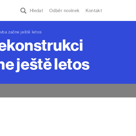
Hledat
Odběr novinek
Kontakt
vba začne ještě letos
rekonstrukci
e ještě letos