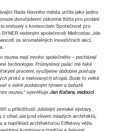
vající Rada hlavního města určila jako jednu
vá pouze dvoutýdenní zákonná lhůta pro podání
pis smlouvy s konsorciem Společnost pro
-SYNER vedeným společností Metrostav. Jde
enosti ze srovnatelných investičních akcí,
a.
ho muzea mají mnoho společného – pocházejí
obné technologie. Průmyslový palác má také
ířskými pracemi, využijeme obdobné postupy
ných prvků a malovaných stropů. Bude to velká
covat s velmi podobným týmem a bohatě
ním muzeu,“
vysvětluje
Jan Kučera, vedoucí
1 u příležitosti Jubilejní zemské výstavy.
z cihel, ale pod vlivem mladých architektů,
 a například architekturou Eiffelovy věže,
nevídaná kombinace tradiční a železné