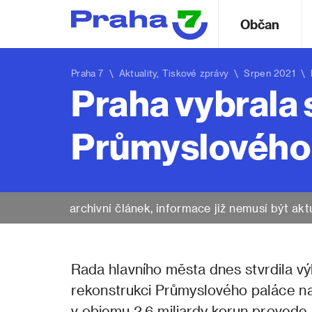
Občan
Praha 7
\
Aktuality
,
Tiskové zprávy
\ Srpen 2021 \ Pra
Praha vybrala 
Průmyslového p
archivní článek, informace již nemusí být akt
Rada hlavního města dnes stvrdila v
rekonstrukci Průmyslového paláce na
v objemu 2,6 miliardy korun provede