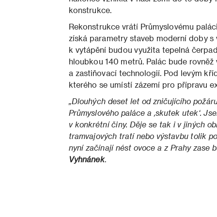
konstrukce.
Rekonstrukce vrátí Průmyslovému paláci 
získá parametry staveb moderní doby s 
k vytápění budou využita tepelná čerpad
hloubkou 140 metrů. Palác bude rovněž
a zastiňovací technologií. Pod levým kří
kterého se umístí zázemí pro přípravu e
„Dlouhých deset let od zničujícího požáru
Průmyslového paláce a ‚skutek utek‘. Jse
v konkrétní činy. Děje se tak i v jiných 
tramvajových tratí nebo výstavbu tolik p
nyní začínají nést ovoce a z Prahy zase b
Vyhnánek
.