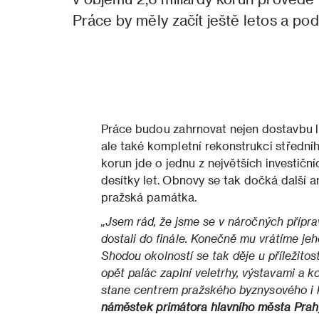
Práce by měly začít ještě letos a po
Práce budou zahrnovat nejen dostavbu le
ale také kompletní rekonstrukci středníh
korun jde o jednu z největších investičn
desítky let. Obnovy se tak dočká další a
pražská památka.
„Jsem rád, že jsme se v náročných příp
dostali do finále. Konečně mu vrátíme jeh
Shodou okolností se tak děje u příležitost
opět palác zaplní veletrhy, výstavami a 
stane centrem pražského byznysového i k
náměstek primátora hlavního města Prah