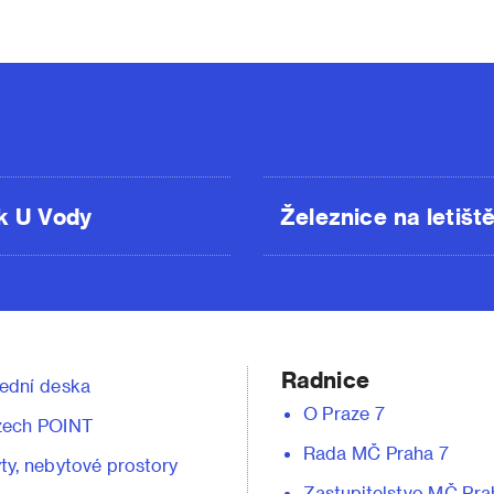
k U Vody
Železnice na letišt
Radnice
ední deska
O Praze 7
zech POINT
Rada MČ Praha 7
ty, nebytové prostory
Zastupitelstvo MČ Pra