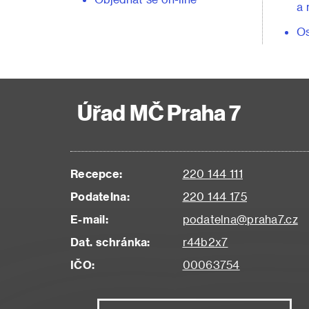
a 
Os
Úřad MČ Praha 7
Recepce:
220 144 111
Podatelna:
220 144 175
E-mail:
podatelna@praha7.cz
Dat. schránka:
r44b2x7
IČO:
00063754