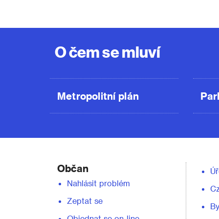
O čem se mluví
Metropolitní plán
Par
Občan
Úř
Nahlásit problém
C
Zeptat se
By
Objednat se on-line