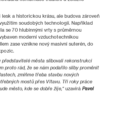
lesk a historickou krásu, ale budova zároveň
využitím soudobých technologií. Například
la se 70 hlubinnými vrty s průměrnou
 vybaven moderní vzduchotechnikou
dlem zase vznikne nový masivní suterén, do
xpozic.
 představitelé města slibovali rekonstrukci
m proto rád, že se nám podařilo sliby proměnit
oblastech, zmiňme třeba stavbu nových
otřebných mostů přes Vltavu. Tři roky práce
ude město, kde se dobře žije,“
uzavírá
Pavel