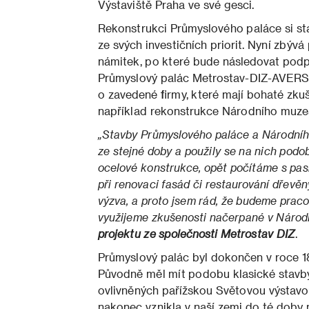
Výstaviště Praha ve své gesci.
Rekonstrukci Průmyslového paláce si stá
ze svých investičních priorit. Nyní zbý
námitek, po které bude následovat pod
Průmyslový palác Metrostav-DIZ-AVERS
o zavedené firmy, které mají bohaté zkuš
například rekonstrukce Národního muze
„Stavby Průmyslového paláce a Národní
ze stejné doby a použily se na nich pod
ocelové konstrukce, opět počítáme s pas
při renovaci fasád či restaurování dřevě
výzva, a proto jsem rád, že budeme pra
využijeme zkušenosti načerpané v Národ
projektu ze společnosti Metrostav DIZ
.
Průmyslový palác byl dokončen v roce 189
Původně měl mít podobu klasické stavby 
ovlivněných pařížskou Světovou výstavou
nakonec vznikla v naší zemi do té doby 