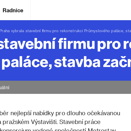
Radnice
ha vybrala stavební firmu pro rekonstrukci Průmyslového paláce, sta
stavební firmu pro 
aláce, stavba začn
uální
ýběr nejlepší nabídky pro dlouho očekávanou
 pražském Výstavišti. Stavební práce
 konsorcium vedené společností Metrostav.