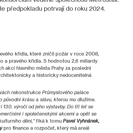
dle předpokladu potrvají do roku 2024.
vého křídla, které zničil požár v roce 2008,
o a pravého křídla. S hodnotou 2,6 miliardy
ích akcí hlavního města Prahy za poslední
rchitektonicky a historicky nedocenitelná
ravách rekonstrukce Průmyslového paláce
o původní krásu a slávu, kterou mu dlužíme.
i 130. výročí od jeho výstavby. Do tří let se
komerčními i společenskými akcemi a opět se
ulturního dění,“
říká k tomu
Pavel Vyhnánek,
y
pro finance a rozpočet, který má areál