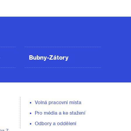
ě
Bubny-Zátory
Volná pracovní místa
Pro média a ke stažení
Odbory a oddělení
ha 7