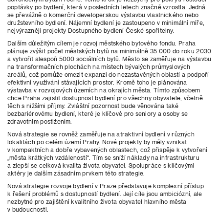
poptávky po bydlení, která v posledních letech značně vzrostla. Jedná
se převážně o komerční developerskou výstavbu vlastnického nebo
družstevního bydlení. Nájemní bydlení je zastoupeno v minimální míře,
nejvýrazněji projekty Dostupného bydlení České spořitelny.
Dalším důležitým cílem je rozvoj městského bytového fondu. Praha
plánuje zvýšit počet městských bytů na minimálně 35 000 do roku 2030
a vytvořit alespoň 5000 sociálních bytů. Město se zaměřuje na výstavbu
na transformačních plochách na místech bývalých průmyslových
areálů, což pomůže omezit expanzi do nezastavěných oblastí a podpoří
efektivní využívání stávajících prostor. Kromě toho je plánována
výstavba v rozvojových územích na okrajích města. Tímto způsobem
chce Praha zajistit dostupnost bydlení pro všechny obyvatele, včetně
těch s nižšími příjmy. Zvláštní pozornost bude věnována také
bezbariérovému bydlení, které je klíčové pro seniory a osoby se
zdravotním postižením.
Nová strategie se rovněž zaměřuje na atraktivní bydlení v různých
lokalitách po celém území Prahy. Nové projekty by měly vznikat
v kompaktních a dobře vybavených oblastech, což přispěje k vytvoření
„města krátkých vzdáleností“. Tím se sníží náklady na infrastrukturu
a zlepší se celková kvalita života obyvatel. Spolupráce s klíčovými
aktéry je dalším zásadním prvkem této strategie.
Nová strategie rozvoje bydlení v Praze představuje komplexní přístup
k řešení problémů s dostupností bydlení. Její cíle jsou ambiciózní, ale
nezbytné pro zajištění kvalitního života obyvatel hlavního města
v budoucnosti.