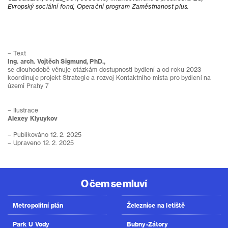
Evropský sociální fond, Operační program Zaměstnanost plus.
– Text
Ing. arch. Vojtěch Sigmund, PhD.,
se dlouhodobě věnuje otázkám dostupnosti bydlení a od roku 2023
koordinuje projekt Strategie a rozvoj Kontaktního místa pro bydlení na
území Prahy 7
– Ilustrace
Alexey Klyuykov
– Publikováno 12. 2. 2025
– Upraveno 12. 2. 2025
O čem se mluví
Metropolitní plán
Železnice na letiště
Park U Vody
Bubny-Zátory