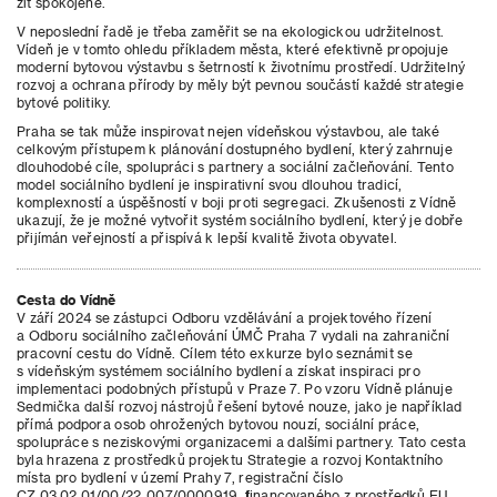
žít spokojeně.
V neposlední řadě je třeba zaměřit se na ekologickou udržitelnost.
Vídeň je v tomto ohledu příkladem města, které efektivně propojuje
moderní bytovou výstavbu s šetrností k životnímu prostředí. Udržitelný
rozvoj a ochrana přírody by měly být pevnou součástí každé strategie
bytové politiky.
Praha se tak může inspirovat nejen vídeňskou výstavbou, ale také
celkovým přístupem k plánování dostupného bydlení, který zahrnuje
dlouhodobé cíle, spolupráci s partnery a sociální začleňování. Tento
model sociálního bydlení je inspirativní svou dlouhou tradicí,
komplexností a úspěšností v boji proti segregaci. Zkušenosti z Vídně
ukazují, že je možné vytvořit systém sociálního bydlení, který je dobře
přijímán veřejností a přispívá k lepší kvalitě života obyvatel.
Cesta do Vídně
V září 2024 se zástupci Odboru vzdělávání a projektového řízení
a Odboru sociálního začleňování ÚMČ Praha 7 vydali na zahraniční
pracovní cestu do Vídně. Cílem této exkurze bylo seznámit se
s vídeňským systémem sociálního bydlení a získat inspiraci pro
implementaci podobných přístupů v Praze 7. Po vzoru Vídně plánuje
Sedmička další rozvoj nástrojů řešení bytové nouze, jako je například
přímá podpora osob ohrožených bytovou nouzí, sociální práce,
spolupráce s neziskovými organizacemi a dalšími partnery. Tato cesta
byla hrazena z prostředků projektu Strategie a rozvoj Kontaktního
místa pro bydlení v území Prahy 7, registrační číslo
CZ.03.02.01/00/22_007/0000919, financovaného z prostředků EU,