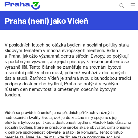
Hled
Prim
Men
Praha (není) jako Vídeň
V posledních letech se otázka bydlení a sociální politiky stala
klíčovým tématem v mnoha evropských městech. Vídeň
a Praha, jakožto významná centra střední Evropy, se potýkají
s podobnými výzvami, ale jejich přístupy k řešení problémů se
výrazně liší. Tento článek se zaměřuje na srovnání bytové
a sociální politiky obou měst, přičemž vychází z dostupných
dat a studií. Zatímco Vídeň je známá svou dlouhodobou tradicí
podpory dostupného bydlení, Praha se potýká s rychlým
růstem cen nemovitostí a omezeným obecním bytovým
fondem.
Vídeň se pravidelně umisťuje na předních příčkách v různých
hodnoceních kvality života, což je do značné míry spojeno s její
efektivní bytovou politikou a dostupností bydlení. Město klade důraz na
sociální bydlení, které je přístupné široké škále obyvatel, čímž přispívá
k celkové spokojenosti obyvatel a stabilitě komunity. Tento přístup
nejenže zajišťuje, že lidé mají kde žít, ale také podporuje sociální