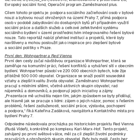
Evropský sociální fond, Operační program Zaměstnanost plus.
Cílem tohoto projektu je: podpora sociálního začleňování osob v bytové
nouzi a bytovou nouzí ohrožených na území Prahy 7, přímá podpora
osob v podobě zabydlování do dostupných bytů při případném využití
sociální práce a dalších služeb a celkové zefektivnění systému
sociálního bydlení v území prostřednictvím integrovaného řešení bytové
nouze. Tato reportáž nabízí přehled institucí a projektů, které byly
navštíveny a mohou posloužit jako inspirace pro zlepšení bytové
a sociální politiky v Praze.
První den: Wohnpartner a Red Vienna
První den cesty začal návštěvou organizace Wohnpartner, která se
zaměřuje na komunitní práci, řešení konfliktů a vytváření sítí v obecním
bydlení. Wohnpartner působí ve 220 000 obecních bytech, kde žije
přibližně 500 000 obyvatel. Organizace se snaží posílit sousedské
vztahy a zlepšit kvalitu života obyvatel. Zaměstnanci Wohnpartner
pracují s místními sítěmi, včetně aktivních skupin obyvatel, rad
nájemníků a domovníků, a podporují jejich iniciativy a zájmy.
„Prezentace mě uchvátila nejen tím, jakým způsobem se byty přidělují,
ale hlavně jak se pracuje s lidmi: zájem o jejich názor, pomoc s řešením
problémů, řešení zadluženosti, sociální práce, výstavba, pochopení
a podpora,“ říká Kateřina Zadáková, navigátorka Kontaktního místa pro
bydlení Prahy 7.
Odpoledne následovala procházka po historickém projektu Red Vienna
(Rudá Vídeň), konkrétně po komplexu Karl-Marx-Hof. Tento projekt,
zahájený po první světové válce, měl za cíl zlepšit životní podmínky
pracujících a ohrožených skupin obyvatel. Byty byly malé, často bez