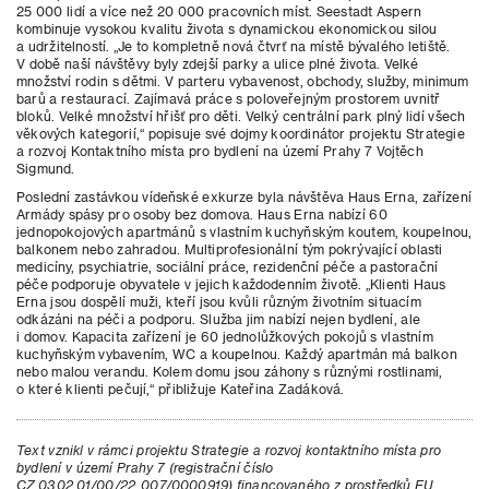
25 000 lidí a více než 20 000 pracovních míst. Seestadt Aspern
kombinuje vysokou kvalitu života s dynamickou ekonomickou silou
a udržitelností. „Je to kompletně nová čtvrť na místě bývalého letiště.
V době naší návštěvy byly zdejší parky a ulice plné života. Velké
množství rodin s dětmi. V parteru vybavenost, obchody, služby, minimum
barů a restaurací. Zajímavá práce s poloveřejným prostorem uvnitř
bloků. Velké množství hřišť pro děti. Velký centrální park plný lidí všech
věkových kategorií,“ popisuje své dojmy koordinátor projektu Strategie
a rozvoj Kontaktního místa pro bydlení na území Prahy 7 Vojtěch
Sigmund.
Poslední zastávkou vídeňské exkurze byla návštěva Haus Erna, zařízení
Armády spásy pro osoby bez domova. Haus Erna nabízí 60
jednopokojových apartmánů s vlastním kuchyňským koutem, koupelnou,
balkonem nebo zahradou. Multiprofesionální tým pokrývající oblasti
medicíny, psychiatrie, sociální práce, rezidenční péče a pastorační
péče podporuje obyvatele v jejich každodenním životě. „Klienti Haus
Erna jsou dospělí muži, kteří jsou kvůli různým životním situacím
odkázáni na péči a podporu. Služba jim nabízí nejen bydlení, ale
i domov. Kapacita zařízení je 60 jednolůžkových pokojů s vlastním
kuchyňským vybavením, WC a koupelnou. Každý apartmán má balkon
nebo malou verandu. Kolem domu jsou záhony s různými rostlinami,
o které klienti pečují,“ přibližuje Kateřina Zadáková.
Text vznikl v rámci projektu Strategie a rozvoj kontaktního místa pro
bydlení v území Prahy 7 (registrační číslo
CZ.03.02.01/00/22_007/0000919) financovaného z prostředků EU,