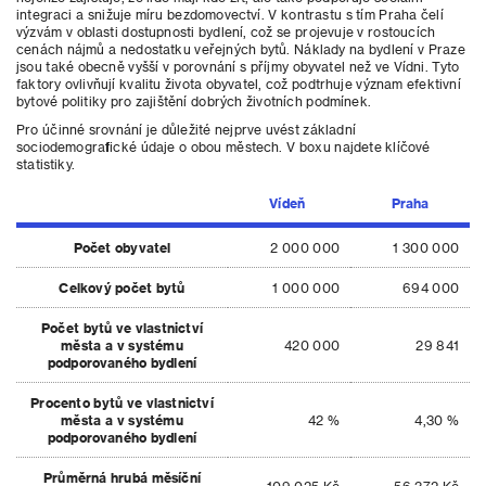
integraci a snižuje míru bezdomovectví. V kontrastu s tím Praha čelí
výzvám v oblasti dostupnosti bydlení, což se projevuje v rostoucích
cenách nájmů a nedostatku veřejných bytů. Náklady na bydlení v Praze
jsou také obecně vyšší v porovnání s příjmy obyvatel než ve Vídni. Tyto
faktory ovlivňují kvalitu života obyvatel, což podtrhuje význam efektivní
bytové politiky pro zajištění dobrých životních podmínek.
Pro účinné srovnání je důležité nejprve uvést základní
sociodemografické údaje o obou městech. V boxu najdete klíčové
statistiky.
Vídeň
Praha
Počet obyvatel
2 000 000
1 300 000
Celkový počet bytů
1 000 000
694 000
Počet bytů ve vlastnictví
města a v systému
420 000
29 841
podporovaného bydlení
Procento bytů ve vlastnictví
města a v systému
42 %
4,30 %
podporovaného bydlení
Průměrná hrubá měsíční