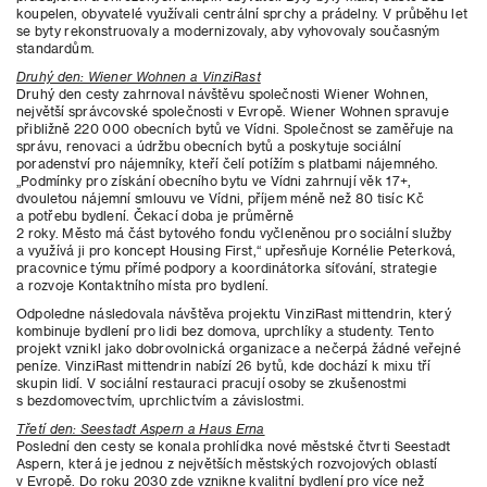
koupelen, obyvatelé využívali centrální sprchy a prádelny. V průběhu let
se byty rekonstruovaly a modernizovaly, aby vyhovovaly současným
standardům.
Druhý den: Wiener Wohnen a VinziRast
Druhý den cesty zahrnoval návštěvu společnosti Wiener Wohnen,
největší správcovské společnosti v Evropě. Wiener Wohnen spravuje
přibližně 220 000 obecních bytů ve Vídni. Společnost se zaměřuje na
správu, renovaci a údržbu obecních bytů a poskytuje sociální
poradenství pro nájemníky, kteří čelí potížím s platbami nájemného.
„Podmínky pro získání obecního bytu ve Vídni zahrnují věk 17+,
dvouletou nájemní smlouvu ve Vídni, příjem méně než 80 tisíc Kč
a potřebu bydlení. Čekací doba je průměrně
2 roky. Město má část bytového fondu vyčleněnou pro sociální služby
a využívá ji pro koncept Housing First,“ upřesňuje Kornélie Peterková,
pracovnice týmu přímé podpory a koordinátorka síťování, strategie
a rozvoje Kontaktního místa pro bydlení.
Odpoledne následovala návštěva projektu VinziRast mittendrin, který
kombinuje bydlení pro lidi bez domova, uprchlíky a studenty. Tento
projekt vznikl jako dobrovolnická organizace a nečerpá žádné veřejné
peníze. VinziRast mittendrin nabízí 26 bytů, kde dochází k mixu tří
skupin lidí. V sociální restauraci pracují osoby se zkušenostmi
s bezdomovectvím, uprchlictvím a závislostmi.
Třetí den: Seestadt Aspern a Haus Erna
Poslední den cesty se konala prohlídka nové městské čtvrti Seestadt
Aspern, která je jednou z největších městských rozvojových oblastí
v Evropě. Do roku 2030 zde vznikne kvalitní bydlení pro více než