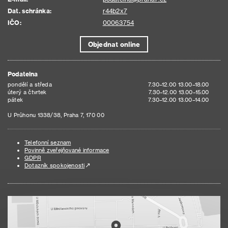
Dat. schránka:
r44b2x7
IČO:
00063754
Objednat online
Podatelna
pondělí a středa
7.30–12.00 13.00–18.00
úterý a čtvrtek
7.30–12.00 13.00–15.00
pátek
7.30–12.00 13.00–14.00
U Průhonu 1338/38, Praha 7, 170 00
Telefonní seznam
Povinně zveřejňované informace
GDPR
Dotazník spokojenosti