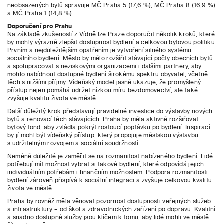
neobsazených bytů spravuje MČ Praha 5 (17,6 %), MČ Praha 8 (16,9 %)
a MČ Praha 1 (14,8 %).
Doporučení pro Prahu
Na základě zkušeností z Vídně lze Praze doporučit několik kroků, které
by mohly výrazně zlepšit dostupnost bydlení a celkovou bytovou politiku.
Prvním a nejdůležitějším opatřením je vytvoření silného systému
sociálního bydlení. Město by mělo rozšířit stávající počty obecních bytů
a spolupracovat s neziskovými organizacemi i dalšími partnery, aby
mohlo nabídnout dostupné bydlení širokému spektru obyvatel, včetně
těch s nižšími příjmy. Vídeňský model jasně ukazuje, že promyšlený
přístup nejen pomáhá udržet nízkou míru bezdomovectví, ale také
zvyšuje kvalitu života ve městě.
Další důležitý krok představují pravidelné investice do výstavby nových
bytů a renovací těch stávajících. Praha by měla aktivně rozšiřovat
bytový fond, aby zvládla pokrýt rostoucí poptávku po bydlení. Inspirací
by jí mohl být vídeňský přístup, který propojuje městskou výstavbu
s udržitelným rozvojem a sociální soudržností.
Neméně důležité je zaměřit se na rozmanitost nabízeného bydlení. Lidé
potřebují mít možnost vybrat si takové bydlení, které odpovídá jejich
individuálním potřebám i finančním možnostem. Podpora rozmanitosti
bydlení zároveň přispívá k sociální integraci a zvyšuje celkovou kvalitu
života ve městě.
Praha by rovněž měla věnovat pozornost dostupnosti veřejných služeb
a infrastruktury – od škol a zdravotnických zařízení po dopravu. Kvalitní
a snadno dostupné služby jsou klíčem k tomu, aby lidé mohli ve městě