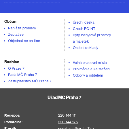
Občan
Úřední deska
Nahlásit problém
Czech POINT
Zeptat se
Byty, nebytové prostory
Objednat se on-line
a majetek
Osobní doklady
Radnice
Volná pracovní místa
O Praze 7
Pro média a ke stažení
Rada MČ Praha 7
Odbory a oddělení
Zastupitelstvo MČ Praha 7
Úřad MČ Praha 7
Recepce:
220 144 111
Podatelna:
220 144 175
E-mail:
podatelna@praha7.cz