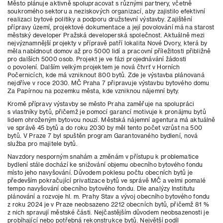
Město plánuje aktivně spolupracovat s různými partnery, včetně
soukromého sektoru a neziskových organizací, aby zajistilo efektivní
realizaci bytové politiky a podporu družstevní výstavby. Zajištění
přípravy území, projektové dokumentace a její povolování má na starost
městský developer Pražská developerská společnost. Aktuálně mezi
nejvýznamnější projekty v přípravě patří lokalita Nové Dvory, která by
měla nabídnout domov až pro 5000 lidí a pracovní příležitosti přibližně
pro dalších 5000 osob. Projekt je ve fázi projednávání žádosti
o povolení. Dalším velkým projektem je nová čtvrť v Horních
Počernicích, kde má vzniknout 800 bytů. Zde je výstavba plánovaná
nejdříve v roce 2030. MČ Praha 7 připravuje výstavbu bytového domu
Za Papírnou na pozemku města, kde vzniknou nájemní byty.
Kromě přípravy výstavby se město Praha zaměřuje na spolupráci
s vlastníky bytů, přičemž je pomocí garancí motivuje k pronájmu bytů
lidem ohroženým bytovou nouzí. Městská nájemní agentura má aktuálně
ve správě 45 bytů a do roku 2030 by měl tento počet vzrůst na 500
bytů. V Praze 7 byl spuštěn program Garantovaného bydlení, nová
služba pro majitele bytů.
Navzdory nesporným snahám a změnám v přístupu k problematice
bydlení stále dochází ke snižování objemu obecního bytového fondu
místo jeho navyšování. Důvodem poklesu počtu obecních bytů je
především pokračující privatizace bytů ve správě MČ a velmi pomalé
tempo navyšování obecního bytového fondu. Dle analýzy Institutu
plánování a rozvoje hl. m. Prahy Stav a vývoj obecního bytového fondu
z roku 2024 je v Praze neobsazeno 2212 obecních bytů, přičemž 81 %
z nich spravují městské části. Nejčastějším důvodem neobsazenosti je
probíhající nebo potřebná rekonstrukce bytů. Největší podíl