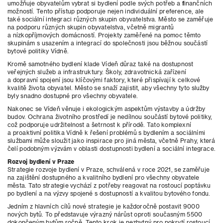
umožňuje obyvatelům vybrat si bydlení podle svých potřeb a finančních
možností. Tento přístup podporuje nejen individuální preference, ale
také sociální integraci různých skupin obyvatelstva. Město se zaměřuje
na podporu různých skupin obyvatelstva, včetně migrantů
a nízkopříjmových domácností. Projekty zaměřené na pomoc těmto
skupinám s usazením a integrací do společnosti jsou běžnou součástí
bytové politiky Vídně.
Kromě samotného bydlení klade Vídeň důraz také na dostupnost
veřejných služeb a infrastruktury. Školy, zdravotnická zařízení
a dopravní spojení jsou klíčovými faktory, které přispívají k celkové
kvalitě života obyvatel. Město se snaží zajistit, aby všechny tyto služby
byly snadno dostupné pro všechny obyvatele.
Nakonec se Vídeň věnuje i ekologickým aspektům výstavby a údržby
budov. Ochrana životního prostředí je nedílnou součástí bytové politiky,
což podporuje udržitelnost a šetrnost k přírodě. Tato komplexní
a proaktivní politika Vídně k řešení problémů s bydlením a sociálními
službami může sloužit jako inspirace pro jiná města, včetně Prahy, která
čelí podobným výzvám v oblasti dostupnosti bydlení a sociální integrace.
Rozvoj bydlení v Praze
Strategie rozvoje bydlení v Praze, schválená v roce 2021, se zaměřuje
na zajištění dostupného a kvalitního bydlení pro všechny obyvatele
města. Tato strategie vychází z potřeby reagovat na rostoucí poptávku
po bydlení a na výzvy spojené s dostupností a kvalitou bytového fondu.
Jedním z hlavních cílů nové strategie je každoročně postavit 9000
nových bytů. To představuje výrazný nárůst oproti současným 5500
dokončeným bytům ročně. Tento krok je nezbytný pro pokrytí rostoucí