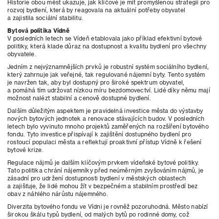
Historie obou měst ukazuje, jak klíčové je mít promyšlenou strategii pro
rozvoj bydlení, která by reagovala na aktuální potřeby obyvatel
a zajistila sociální stabilitu.
Bytová politika Vídně
V posledních letech se Vídeň etablovala jako příklad efektivní bytové
politiky, která klade důraz na dostupnost a kvalitu bydlení pro všechny
obyvatele.
Jedním z nejvýznamnějších prvků je robustní systém sociálního bydlení,
který zahrnuje jak veřejné, tak regulované nájemní byty. Tento systém
je navržen tak, aby byl dostupný pro široké spektrum obyvatel,
a pomáhá tím udržovat nízkou míru bezdomovectví. Lidé díky němu mají
možnost nalézt stabilní a cenově dostupné bydlení.
Dalším důležitým aspektem je pravidelná investice města do výstavby
nových bytových jednotek a renovace stávajících budov. V posledních
letech bylo vyvinuto mnoho projektů zaměřených na rozšíření bytového
fondu. Tyto investice přispívají k zajištění dostupného bydlení pro
rostoucí populaci města a reflektují proaktivní přístup Vídně k řešení
bytové krize.
Regulace nájmů je dalším klíčovým prvkem vídeňské bytové politiky.
Tato politika chrání nájemníky před neúměrným zvyšováním nájmů, je
zásadní pro udržení dostupnosti bydlení v městských oblastech
a zajišťuje, že lidé mohou žít v bezpečném a stabilním prostředí bez
obav z náhlého nárůstu nájemného.
Diverzita bytového fondu ve Vídni je rovněž pozoruhodná. Město nabízí
širokou škálu typů bydlení, od malých bytů po rodinné domy, což