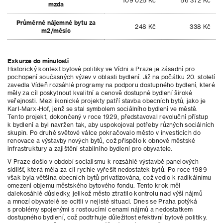
109 025 Kč
56 372 Kč
mzda
Průměrné nájemné bytu za
248 Kč
338 Kč
m2/měsíc
Exkurze do minulosti
Historický kontext bytové politiky ve Vídni a Praze je zásadní pro
pochopení současných výzev v oblasti bydlení. Již na počátku 20. století
zavedla Vídeň rozsáhlé programy na podporu dostupného bydlení, které
měly za cíl poskytnout kvalitní a cenově dostupné bydlení široké
veřejnosti. Mezi ikonické projekty patří stavba obecních bytů, jako je
Karl-Marx-Hof, jenž se stal symbolem sociálního bydlení ve městě.
Tento projekt, dokončený v roce 1929, představoval revoluční přístup
k bydlení a byl navržen tak, aby uspokojoval potřeby různých sociálních
skupin. Po druhé světové válce pokračovalo město v investicích do
renovace a výstavby nových bytů, což přispělo k obnově městské
infrastruktury a zajištění stabilního bydlení pro obyvatele.
V Praze došlo v období socialismu k rozsáhlé výstavbě panelových
sídlišť, která měla za cíl rychle vyřešit nedostatek bytů. Po roce 1989
však byla většina obecních bytů privatizována, což vedlo k radikálnímu
omezení objemu městského bytového fondu. Tento krok měl
dalekosáhlé důsledky, jelikož město ztratilo kontrolu nad výší nájmů
a mnozí obyvatelé se ocitli v nejisté situaci. Dnes se Praha potýká
s problémy spojenými s rostoucími cenami nájmů a nedostatkem
dostupného bydlení, což podtrhuje důležitost efektivní bytové politiky.