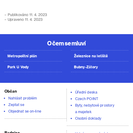
– Publikováno 11. 4. 2023
– Upraveno 11. 4. 2023
O čem se mluví
Metropolitní plán
Železnice na letiště
Park U Vody
Bubny-Zátory
Občan
Úřední deska
Nahlásit problém
Czech POINT
Zeptat se
Byty, nebytové prostory
Objednat se on-line
a majetek
Osobní doklady
Radnice