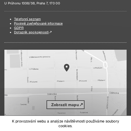
U Průhonu 1338/38, Praha 7, 170 00
Telefonní seznam
Povinně zveřejňované informace
GDPR
Dotazník spokojenosti
Zobrazit mapu
K provozování webu a analýze návštěvnosti používáme soubory
cookies.