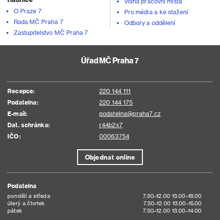
Volná pracovní místa
O Praze 7
Pro média a ke stažení
Rada MČ Praha 7
Odbory a oddělení
Zastupitelstvo MČ Praha 7
Úřad MČ Praha 7
Recepce:
220 144 111
Podatelna:
220 144 175
E-mail:
podatelna@praha7.cz
Dat. schránka:
r44b2x7
IČO:
00063754
Objednat online
Podatelna
pondělí a středa
7.30–12.00 13.00–18.00
úterý a čtvrtek
7.30–12.00 13.00–15.00
pátek
7.30–12.00 13.00–14.00