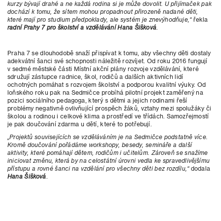
kurzy bývají drahé a ne každá rodina si je může dovolit. U přijímaček pak
dochází k tomu, že sítem mohou propadnout přirozeně nadané děti,
které mají pro studium předpoklady, ale systém je znevýhodňuje,“
řekla
radní Prahy 7 pro školství
a vzdělávání Hana Šišková
.
Praha 7 se dlouhodobě snaží přispívat k tomu, aby všechny děti dostaly
adekvátní šanci své schopnosti náležitě rozvíjet. Od roku 2016 fungují
v sedmé městské části Místní akční plány rozvoje vzdělávání, které
sdružují zástupce radnice, škol, rodičů a dalších aktivních lidí
ochotných pomáhat s rozvojem školství a podporou kvalitní výuky. Od
loňského roku pak na Sedmičce probíhá pilotní projekt zaměřený na
pozici sociálního pedagoga, který s dětmi a jejich rodinami řeší
problémy negativně ovlivňující prospěch žáků, vztahy mezi spolužáky či
školou a rodinou i celkové klima a prostředí ve třídách. Samozřejmostí
je pak doučování zdarma u dětí, které to potřebují.
„Projektů souvisejících se vzděláváním je na Sedmičce podstatně více.
Kromě doučování pořádáme workshopy, besedy, semináře a další
aktivity, které pomáhají dětem, rodičům i učitelům. Zároveň se snažíme
iniciovat změnu, která by na celostátní úrovni vedla ke spravedlivějšímu
přístupu a rovné šanci na vzdělání pro všechny děti bez rozdílu,“
dodala
Hana Šišková
.