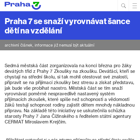
Hled
Prim
Men
Praha 7 se snaží vyrovnávat šance
dětí na vzdělání
archivní článek, informace již nemusí být aktuální
Sedmá městská část zorganizovala na konci března pro žáky
devátých tříd z Prahy 7 Zkoušky na zkoušku. Deváťáci, kteří se
chystají na střední školu, si tak mohli otestovat své znalosti,
připravit se na přijímací zkoušky bez stresu a získat představu,
jak bude vše probíhat naostro. Městská část se tím snaží
vyrovnávat poměrně nespravedlivě nastavený systém
přijímacích zkoušek, které spíše než schopnosti a vědomosti
žáků testují schopnost rodiny zajistit dětem mnohdy nákladnou
přípravu. Na základě této iniciativy se uskutečnila schůzka
starosty Prahy 7 Jana Čižinského s ředitelem státní agentury
CERMAT Miroslavem Krejčím.
„Příležitost vyzkoušet si u nás zdarma přijímačky na střední školu využilo