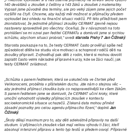
140 deváťáků u zkoušek z češtiny a 143 žáků u zkoušek z matematiky.
Vypsali jsme původně dva termíny, ale pro velký zájem jsme jejich počet
rozšířili na čtyři. Chceme, aby každý měl možnost si přijímačky předem
vyzkoušet bez ohledu na finanční situaci rodičů. Při této příležitosti jsem
zkonstatoval, že jednotné přijímací zkoušky CERMAT zjevně nejsou
nastaveny spravedlivě pro všechny. Oceňuji, že v návaznosti na toto
prohlášení se mi ozval pan ředitel CERMATu a domluvili jsme si rychlou
schůzku, abychom situaci probrali,“
uvedl
starosta Prahy 7 Jan Čižinský
.
Starosta poukazuje na to, že testy CERMAT často prověřují spíše než
způsobilost dítěte ke studiu více motivaci a schopnost rodičů děti na
zkoušky připravit. Zvýhodňují pak děti z rodin, které si mohou dovolit
zaplatit často velmi nákladné přípravné kurzy, kde se žáci naučí, jak
testy CERMAT zvládnout.
„Schůzka s panem ředitelem, která se uskutečnila ve čtvrtek před
Velikonocemi, proběhla v přátelském duchu. Jde nám o stejnou věc –
aby jednotná přijímací zkouška byla co nejspravedlivější ke všem žákům.
S panem ředitelem jsme se domluvili, že CERMAT učiní kroky, které
umožní vyhodnotit výsledky přijímacích zkoušek v kontextu
socioekonomické situace uchazečů. Získaná data mohou přinést
zásadní poznatky pro celou agendu přijímacího řízení,“
doplnil
Jan
Čižinský
.
„Školy dělají maximum pro to, aby děti adekvátně připravily na další
studium. U přijímacích zkoušek však mají velkou výhodu ti žáci, kteří
absolvují intenzivní přípravu a tento typ testů si předem osvojí. Přípravné