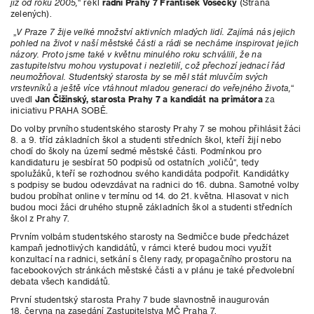
již od roku 2005,
“ řekl
radní Prahy 7 František Vosecký
(Strana
zelených).
„
V Praze 7 žije velké množství aktivních mladých lidí. Zajímá nás jejich
pohled na život v naší městské části a rádi se necháme inspirovat jejich
názory. Proto jsme také v květnu minulého roku schválili, že na
zastupitelstvu mohou vystupovat i nezletilí, což přechozí jednací řád
neumožňoval. Studentský starosta by se měl stát mluvčím svých
vrstevníků a ještě více vtáhnout mladou generaci do veřejného života,
“
uvedl
Jan Čižinský, starosta Prahy 7 a kandidát na primátora
za
iniciativu PRAHA SOBĚ.
Do volby prvního studentského starosty Prahy 7 se mohou přihlásit žáci
8. a 9. tříd základních škol a studenti středních škol, kteří žijí nebo
chodí do školy na území sedmé městské části. Podmínkou pro
kandidaturu je sesbírat 50 podpisů od ostatních „voličů“, tedy
spolužáků, kteří se rozhodnou svého kandidáta podpořit. Kandidátky
s podpisy se budou odevzdávat na radnici do 16. dubna. Samotné volby
budou probíhat online v termínu od 14. do 21. května. Hlasovat v nich
budou moci žáci druhého stupně základních škol a studenti středních
škol z Prahy 7.
Prvním volbám studentského starosty na Sedmičce bude předcházet
kampaň jednotlivých kandidátů, v rámci které budou moci využít
konzultací na radnici, setkání s členy rady, propagačního prostoru na
facebookových stránkách městské části a v plánu je také předvolební
debata všech kandidátů.
První studentský starosta Prahy 7 bude slavnostně inaugurován
18. června na zasedání Zastupitelstva MČ Praha 7.