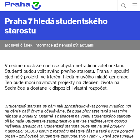
Hled
Prim
Men
Praha 7 hledá studentského
starostu
archivní článek, informace již nemusí být aktuální
V sedmé městské části se chystá netradiční volební klání.
Studenti budou volit svého prvního starostu. Praha 7 spouští
ojedinělý projekt, ve kterém hledá mluvčího mladé generace.
Ten bude moci navrhovat projekty na zlepšení života na
Sedmičce a dostane k dispozici i vlastní rozpočet.
„
Studentský starosta by nám měl zprostředkovávat pohled mladých lidí
na dění v naší čtvrti a očekáváme, že bude přicházet také s vlastním
nápady a projekty. Ostatně s nápadem na volbu studentského starosty
přišlo naše Studentské zastupitelstvo a my se snažíme jejich dobrou
myšlenku zrealizovat. Studentský starosta bude mít na své projekty
k dispozici 50.000 korun z rozpočtu městské části a také k ruce poradní
orgán – zmiňované Studentské zastupitelstvo Prahy 7, které zde funguje