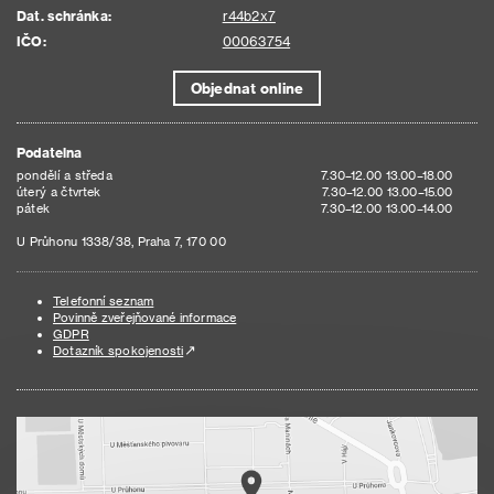
Dat. schránka:
r44b2x7
IČO:
00063754
Objednat online
Podatelna
pondělí a středa
7.30–12.00 13.00–18.00
úterý a čtvrtek
7.30–12.00 13.00–15.00
pátek
7.30–12.00 13.00–14.00
U Průhonu 1338/38, Praha 7, 170 00
Telefonní seznam
Povinně zveřejňované informace
GDPR
Dotazník spokojenosti