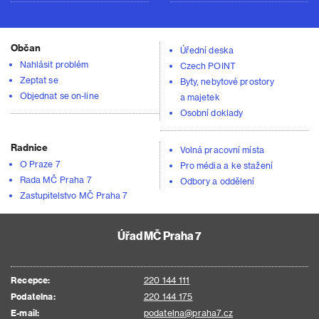
Občan
Úřední deska
Nahlásit problém
Czech POINT
Zeptat se
Byty, nebytové prostory
Objednat se on-line
a majetek
Osobní doklady
Radnice
Volná pracovní místa
O Praze 7
Pro média a ke stažení
Rada MČ Praha 7
Odbory a oddělení
Zastupitelstvo MČ Praha 7
Úřad MČ Praha 7
Recepce:
220 144 111
Podatelna:
220 144 175
E-mail:
podatelna@praha7.cz