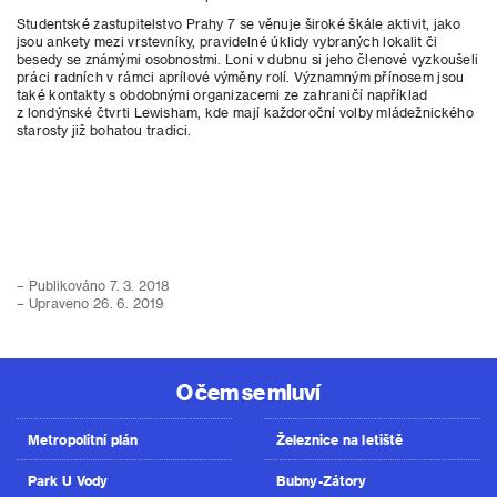
Studentské zastupitelstvo Prahy 7 se věnuje široké škále aktivit, jako
jsou ankety mezi vrstevníky, pravidelné úklidy vybraných lokalit či
besedy se známými osobnostmi. Loni v dubnu si jeho členové vyzkoušeli
práci radních v rámci aprílové výměny rolí. Významným přínosem jsou
také kontakty s obdobnými organizacemi ze zahraničí například
z londýnské čtvrti Lewisham, kde mají každoroční volby mládežnického
starosty již bohatou tradici.
– Publikováno 7. 3. 2018
– Upraveno 26. 6. 2019
O čem se mluví
Metropolitní plán
Železnice na letiště
Park U Vody
Bubny-Zátory