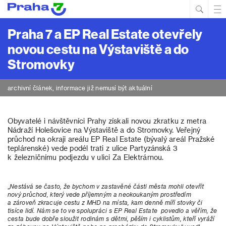
Hled
Prim
Men
Praha 7 a EP Real Estate otevřely
novou cestu na Výstaviště a do
Stromovky
archivní článek, informace již nemusí být aktuální
Obyvatelé i návštěvníci Prahy získali novou zkratku z metra
Nádraží Holešovice na Výstaviště a do Stromovky. Veřejný
průchod na okraji areálu EP Real Estate (bývalý areál Pražské
teplárenské) vede podél trati z ulice Partyzánská 3
k železničnímu podjezdu v ulici Za Elektrárnou.
„
Nestává se často, že bychom v zastavěné části města mohli otevřít
nový průchod, který vede příjemným a neokoukaným prostředím
a zároveň zkracuje cestu z MHD na místa, kam denně míří stovky či
tisíce lidí. Nám se to ve spolupráci s EP Real Estate povedlo a věřím, že
cesta bude dobře sloužit rodinám s dětmi, pěším i cyklistům, kteří vyráží