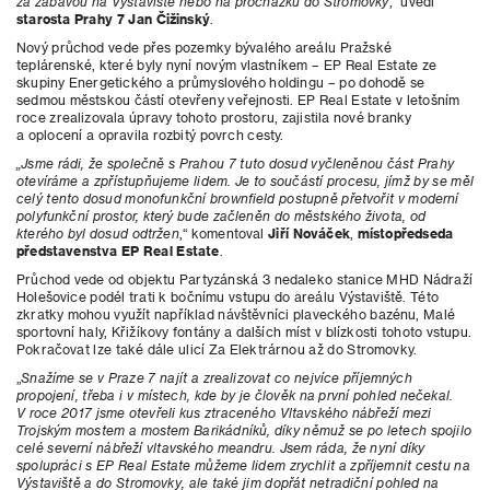
za zábavou na Výstaviště nebo na procházku do Stromovky
,“ uvedl
starosta Prahy 7 Jan Čižinský
.
Nový průchod vede přes pozemky bývalého areálu Pražské
teplárenské, které byly nyní novým vlastníkem – EP Real Estate ze
skupiny Energetického a průmyslového holdingu – po dohodě se
sedmou městskou částí otevřeny veřejnosti. EP Real Estate v letošním
roce zrealizovala úpravy tohoto prostoru, zajistila nové branky
a oplocení a opravila rozbitý povrch cesty.
„Jsme rádi, že společně s Prahou 7 tuto dosud vyčleněnou část Prahy
otevíráme a zpřístupňujeme lidem. Je to součástí procesu, jímž by se měl
celý tento dosud monofunkční brownfield postupně přetvořit v moderní
polyfunkční prostor, který bude začleněn do městského života, od
kterého byl dosud odtržen
,“ komentoval
Jiří Nováček
,
místopředseda
představenstva EP Real Estate
.
Průchod vede od objektu Partyzánská 3 nedaleko stanice MHD Nádraží
Holešovice podél trati k bočnímu vstupu do areálu Výstaviště. Této
zkratky mohou využít například návštěvníci plaveckého bazénu, Malé
sportovní haly, Křižíkovy fontány a dalších míst v blízkosti tohoto vstupu.
Pokračovat lze také dále ulicí Za Elektrárnou až do Stromovky.
„
Snažíme se v Praze 7 najít a zrealizovat co nejvíce příjemných
propojení, třeba i v místech, kde by je člověk na první pohled nečekal.
V roce 2017 jsme otevřeli kus ztraceného Vltavského nábřeží mezi
Trojským mostem a mostem Barikádníků, díky němuž se po letech spojilo
celé severní nábřeží vltavského meandru. Jsem ráda, že nyní díky
spolupráci s EP Real Estate můžeme lidem zrychlit a zpříjemnit cestu na
Výstaviště a do Stromovky, ale také jim dopřát netradiční pohled na