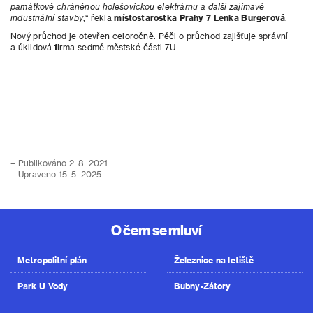
památkově chráněnou holešovickou elektrárnu a další zajímavé
industriální stavby
,“ řekla
místostarostka Prahy 7 Lenka Burgerová
.
Nový průchod je otevřen celoročně. Péči o průchod zajišťuje správní
a úklidová firma sedmé městské části 7U.
– Publikováno 2. 8. 2021
– Upraveno 15. 5. 2025
O čem se mluví
Metropolitní plán
Železnice na letiště
Park U Vody
Bubny-Zátory