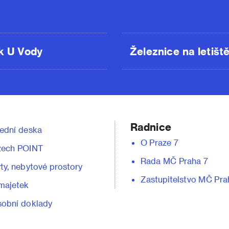
k U Vody
Železnice na letišt
Radnice
ední deska
O Praze 7
zech POINT
Rada MČ Praha 7
ty, nebytové prostory
Zastupitelstvo MČ Pra
majetek
obní doklady