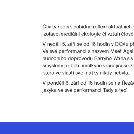
Čtvrtý ročník nabídne reflexi aktuálníc
izolace, mediální ekologie či vztah člově
V neděli 5. září
se od 16 hodin v DOXu p
Ve své performanci s názvem Meet Agai
hudebního doprovodu Barryho Wana s viz
smyšlený příběh umělkyně vracející se 
která ve vlasti své matky nikdy nebyla.
V pondělí 6. září
od 16 hodin se na Řezá
jazyka ve své performanci Tady a teď.