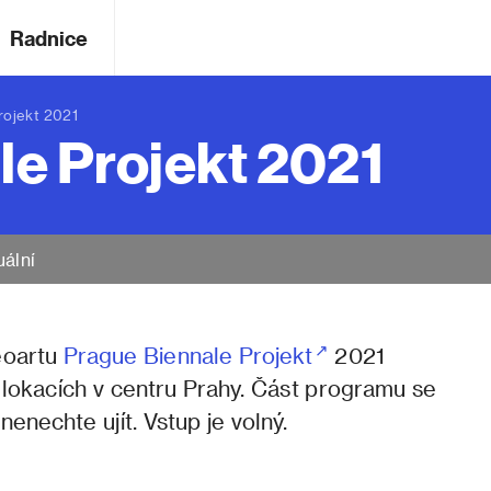
Radnice
rojekt 2021
le Projekt 2021
uální
deoartu
Prague Biennale Projekt
2021
 lokacích v centru Prahy. Část programu se
nenechte ujít. Vstup je volný.