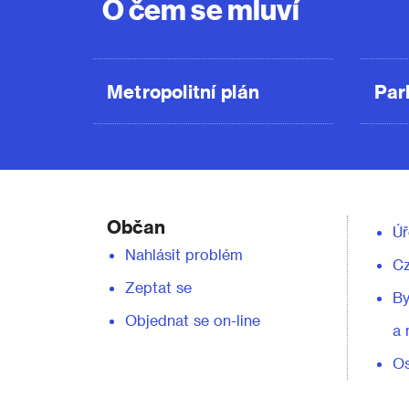
O čem se mluví
Metropolitní plán
Par
Občan
Úř
Nahlásit problém
C
Zeptat se
By
Objednat se on-line
a 
Os