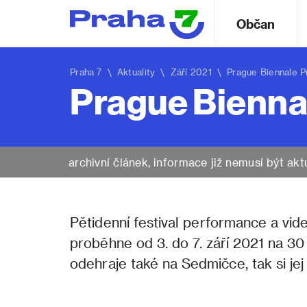
Občan
Praha 7
\
Aktuality
\ Září 2021 \ Prague Biennale P
Prague Bienna
archivní článek, informace již nemusí být akt
Pětidenní festival performance a vi
proběhne od 3. do 7. září 2021 na 30
odehraje také na Sedmičce, tak si jej 