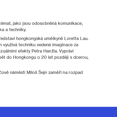
h témat, jako jsou odosobněná komunikace,
ka a techniky.
ředstaví hongkongská umělkyně Loretta Lau.
n využívá techniku vedené imaginace za
uálními efekty Petra Hanžla. Vypráví
zpět do Hongkongu o 20 let později s dcerou,
čově náměstí Miloš Šejn zaměří na rozpad