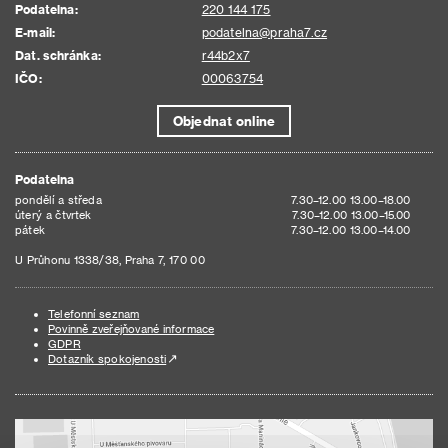
Podatelna:
220 144 175
E-mail:
podatelna@praha7.cz
Dat. schránka:
r44b2x7
IČO:
00063754
Objednat online
Podatelna
pondělí a středa
7.30–12.00 13.00–18.00
úterý a čtvrtek
7.30–12.00 13.00–15.00
pátek
7.30–12.00 13.00–14.00
U Průhonu 1338/38, Praha 7, 170 00
Telefonní seznam
Povinně zveřejňované informace
GDPR
Dotazník spokojenosti