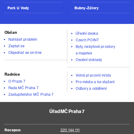
Park U Vody
Bubny-Zátory
Občan
Úřední deska
Nahlásit problém
Czech POINT
Zeptat se
Byty, nebytové prostory
Objednat se on-line
a majetek
Osobní doklady
Radnice
Volná pracovní místa
O Praze 7
Pro média a ke stažení
Rada MČ Praha 7
Odbory a oddělení
Zastupitelstvo MČ Praha 7
Úřad MČ Praha 7
Recepce:
220 144 111