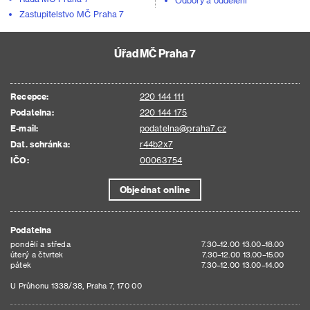
Odbory a oddělení
Zastupitelstvo MČ Praha 7
Úřad MČ Praha 7
Recepce:
220 144 111
Podatelna:
220 144 175
E-mail:
podatelna@praha7.cz
Dat. schránka:
r44b2x7
IČO:
00063754
Objednat online
Podatelna
pondělí a středa
7.30–12.00 13.00–18.00
úterý a čtvrtek
7.30–12.00 13.00–15.00
pátek
7.30–12.00 13.00–14.00
U Průhonu 1338/38, Praha 7, 170 00