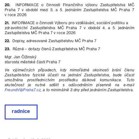
20.
INFORMACE o činnosti Finančního výboru Zastupitelstva MČ
Praha 7 v období mezi 3. a 5. jednáním Zastupitelstva MČ Praha 7
v roce 2026
21.
INFORMACE o činnosti Výboru pro vzdělávání, sociální politiku a
zdravotnictví Zastupitelstva MČ Praha 7 v období 4. a 5. jednáním
Zastupitelstva MČ Praha 7 v roce 2026
22.
Dopisy, adresované Zastupitelstvu MČ Praha 7
23.
Různé – dotazy členů Zastupitelstva MČ Praha 7
Mgr. Jan Čižinský
starosta městské části Praha 7
Ve výjimečných případech, kdy mimořádné okolnosti brání členu
Zastupitelstva fyzické účasti na jednání Zastupitelstva, bude účast
umožněna prostřednictvím prostředku dálkové komunikace. Tuto
skutečnost je nutné sdělit s odůvodněním písemně na e-mail
FreundV@Praha7.cz
, a to minimálně 3 dny před jednáním Zastupitelstva.
radnice