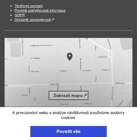
Telefonní seznam
Povinně zveřejňované informace
GDPR
Dotazník spokojenosti
Zobrazit mapu
K provozování webu a analýze návštěvnosti používáme soubory
cookies.
Nahoru
Mapa serveru
Prohlášení o přístupnosti
Povolit vše