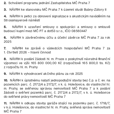
2.
Schválení programu jednání Zastupitelstva MČ Praha 7
3.
NÁVRH ke stanovisku MČ Praha 7 k územní studii Bubny-Zátory II
4.
NÁVRH k petici za obnovení signalizace s akustickým naváděním na
Strossmayerově náměstí
5.
NÁVRH k uzavření smlouvy o spolupráci a smlouvy o smlouvě
budoucí kupní mezi MČ P7 a dot53 s.r.o., IČO 08560447
6.
NÁVRH k závěrečnému účtu a účetní závěrce MČ Praha 7 za rok
2025
7.
NÁVRH ke zprávě o výsledcích hospodaření MČ Praha 7 za
1. čtvrtletí 2026 – hlavní činnost
8.
NÁVRH k podání žádosti hl. m. Praze o poskytnutí návratné finanční
výpomoci ve výši 165 800 000,00 Kč (rozpočtově 165 800,0 tis. Kč)
z rozpočtu hl. m. Prahy
9.
NÁVRH k vyhodnocení akčního plánu za rok 2025
10.
NÁVRH k úplatnému nabytí jednopodlažní stavby bez č.p. a č. ev. na
pozemcích parc. č. 2172/4 a 2172/7, v k. ú. Holešovice, do vlastnictví hl.
m. Prahy, se svěřenou správou nemovitostí MČ Praha 7 a k podání
žádosti o svěření pozemků parc. č. 2172/4 a 2172/7, v k. ú. Holešovice
do svěřené právy nemovitostí MČ Praha 7
11.
NÁVRH k odkupu stavby garáže stojící na pozemku parc. č. 1718/7,
v k.ú. Holešovice, do vlastnictví hl. m. Prahy, svěřená správa nemovitostí
MČ Praha 7