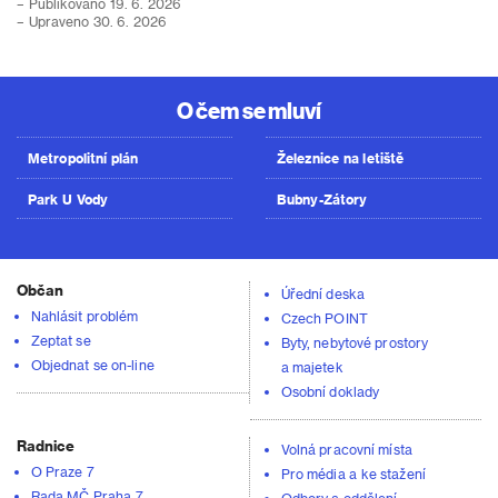
– Publikováno 19. 6. 2026
– Upraveno 30. 6. 2026
O čem se mluví
Metropolitní plán
Železnice na letiště
Park U Vody
Bubny-Zátory
Občan
Úřední deska
Nahlásit problém
Czech POINT
Zeptat se
Byty, nebytové prostory
Objednat se on-line
a majetek
Osobní doklady
Radnice
Volná pracovní místa
O Praze 7
Pro média a ke stažení
Rada MČ Praha 7