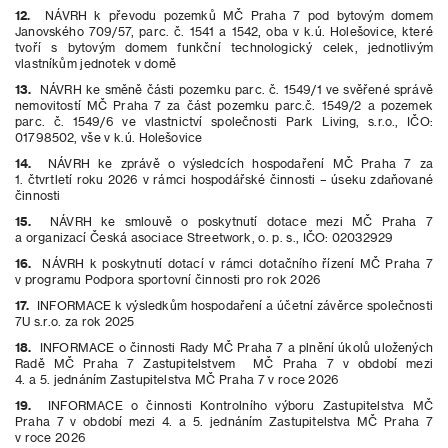
12.
NÁVRH k převodu pozemků MČ Praha 7 pod bytovým domem
Janovského 709/57, parc. č. 1541 a 1542, oba v k.ú. Holešovice, které
tvoří s bytovým domem funkční technologický celek, jednotlivým
vlastníkům jednotek v domě
13.
NÁVRH ke směně části pozemku parc. č. 1549/1 ve svěřené správě
nemovitostí MČ Praha 7 za část pozemku parc.č. 1549/2 a pozemek
parc. č. 1549/6 ve vlastnictví společnosti Park Living, s.r.o., IČO:
01798502, vše v k.ú. Holešovice
14.
NÁVRH ke zprávě o výsledcích hospodaření MČ Praha 7 za
1. čtvrtletí roku 2026 v rámci hospodářské činnosti – úseku zdaňované
činnosti
15.
NÁVRH ke smlouvě o poskytnutí dotace mezi MČ Praha 7
a organizací Česká asociace Streetwork, o. p. s., IČO: 02032929
16.
NÁVRH k poskytnutí dotací v rámci dotačního řízení MČ Praha 7
v programu Podpora sportovní činnosti pro rok 2026
17.
INFORMACE k výsledkům hospodaření a účetní závěrce společnosti
7U s.r.o. za rok 2025
18.
INFORMACE o činnosti Rady MČ Praha 7 a plnění úkolů uložených
Radě MČ Praha 7 Zastupitelstvem MČ Praha 7 v období mezi
4. a 5. jednáním Zastupitelstva MČ Praha 7 v roce 2026
19.
INFORMACE o činnosti Kontrolního výboru Zastupitelstva MČ
Praha 7 v období mezi 4. a 5. jednáním Zastupitelstva MČ Praha 7
v roce 2026