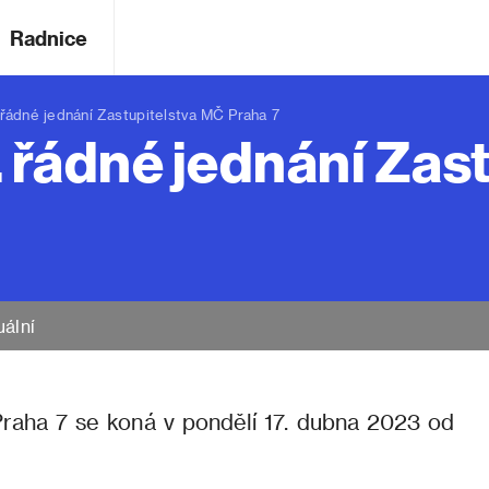
Radnice
dné jednání Zastupitelstva MČ Praha 7
 řádné jednání Zas
uální
Praha 7 se koná v pondělí 17. dubna 2023 od