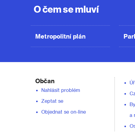
O čem se mluví
Metropolitní plán
Par
Občan
Úř
Nahlásit problém
C
Zeptat se
By
Objednat se on-line
a 
Os