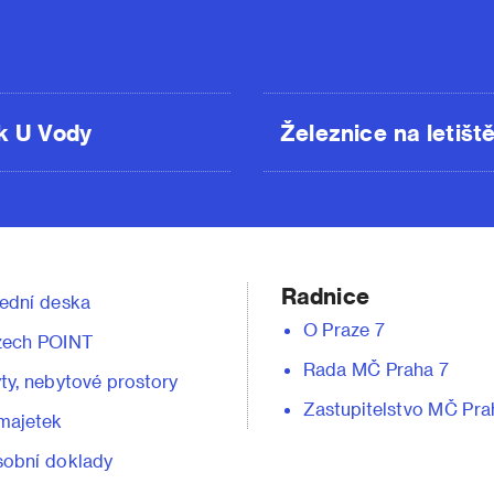
k U Vody
Železnice na letišt
Radnice
ední deska
O Praze 7
zech POINT
Rada MČ Praha 7
ty, nebytové prostory
Zastupitelstvo MČ Pra
majetek
obní doklady