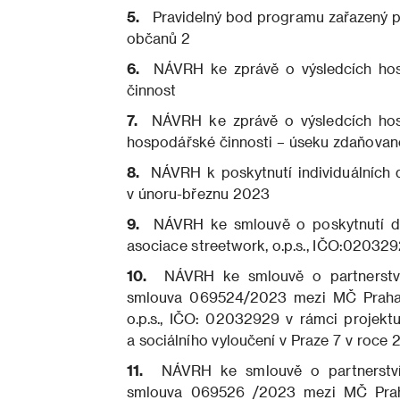
5.
Pravidelný bod programu zařazený p
občanů 2
6.
NÁVRH ke zprávě o výsledcích hos
činnost
7.
NÁVRH ke zprávě o výsledcích hos
hospodářské činnosti – úseku zdaňované
8.
NÁVRH k poskytnutí individuálních do
v únoru-březnu 2023
9.
NÁVRH ke smlouvě o poskytnutí do
asociace streetwork, o.p.s., IČO:02032
10.
NÁVRH ke smlouvě o partnerství
smlouva 069524/2023 mezi MČ Praha 7
o.p.s., IČO: 02032929 v rámci projekt
a sociálního vyloučení v Praze 7 v roce 
11.
NÁVRH ke smlouvě o partnerství
smlouva 069526 /2023 mezi MČ Praha 