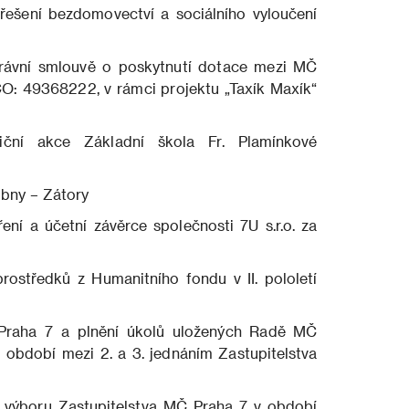
 řešení bezdomovectví a sociálního vyloučení
rávní smlouvě o poskytnutí dotace mezi MČ
ČO: 49368222, v rámci projektu „Taxík Maxík“
ní akce Základní škola Fr. Plamínkové
bny – Zátory
 a účetní závěrce společnosti 7U s.r.o. za
středků z Humanitního fondu v II. pololetí
aha 7 a plnění úkolů uložených Radě MČ
období mezi 2. a 3. jednáním Zastupitelstva
výboru Zastupitelstva MČ Praha 7 v období