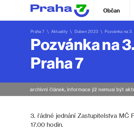
Občan
Praha 7
\
Aktuality
\ Duben 2023 \ Pozvánka na 3. řá
Pozvánka na 3.
Praha 7
archivní článek, informace již nemusí být akt
3. řádné jednání Zastupitelstva MČ 
17.00 hodin.