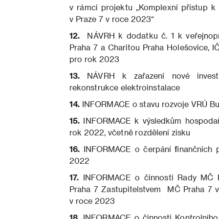
v rámci projektu „Komplexní přístup k
v Praze 7 v roce 2023“
12.
NÁVRH k dodatku č. 1 k veřejnop
Praha 7 a Charitou Praha Holešovice, I
pro rok 2023
13.
NÁVRH k zařazení nové investič
rekonstrukce elektroinstalace
14.
INFORMACE o stavu rozvoje VRÚ Bu
15.
INFORMACE k výsledkům hospodaření
rok 2022, včetně rozdělení zisku
16.
INFORMACE o čerpání finančních pro
2022
17.
INFORMACE o činnosti Rady MČ Pr
Praha 7 Zastupitelstvem MČ Praha 7 v 
v roce 2023
18.
INFORMACE o činnosti Kontrolního 