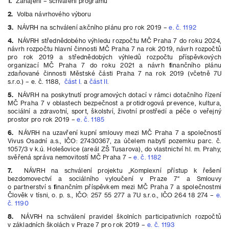
1.
Zahájení – schválení programu
2.
Volba návrhového výboru
3.
NÁVRH na schválení akčního plánu pro rok 2019 –
e. č. 1192
4.
NÁVRH střednědobého výhledu rozpočtu MČ Praha 7 do roku 2024,
návrh rozpočtu hlavní činnosti MČ Praha 7 na rok 2019, návrh rozpočtů
pro rok 2019 a střednědobých výhledů rozpočtu příspěvkových
organizací MČ Praha 7 do roku 2021 a návrh finančního plánu
zdaňované činnosti Městské části Praha 7 na rok 2019 (včetně 7U
s.r.o.) – e. č. 1188,
část I.
a
část II.
5.
NÁVRH na poskytnutí programových dotací v rámci dotačního řízení
MČ Praha 7 v oblastech bezpečnost a protidrogová prevence, kultura,
sociální a zdravotní, sport, školství, životní prostředí a péče o veřejný
prostor pro rok 2019 –
e. č. 1185
6.
NÁVRH na uzavření kupní smlouvy mezi MČ Praha 7 a společností
Vivus Osadní a.s., IČO: 27430367, za účelem nabytí pozemku parc. č.
1057/3 v k.ú. Holešovice (areál ZŠ Tusarova), do vlastnictví hl. m. Prahy,
svěřená správa nemovitostí MČ Praha 7 –
e. č. 1182
7.
NÁVRH na schválení projektu „Komplexní přístup k řešení
bezdomovectví a sociálního vyloučení v Praze 7″ a Smlouvy
o partnerství s finančním příspěvkem mezi MČ Praha 7 a společnostmi
Člověk v tísni, o. p. s., IČO: 257 55 277 a 7U s.r.o., IČO 264 18 274 –
e.
č. 1190
8.
NÁVRH na schválení pravidel školních participativních rozpočtů
v základních školách v Praze 7 pro rok 2019 –
e. č. 1193