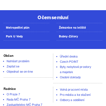
O čem se mluví
Metropolitní plán
Železnice na letiště
Park U Vody
Bubny-Zátory
Občan
Úřední deska
Nahlásit problém
Czech POINT
Zeptat se
Byty, nebytové prostory
Objednat se on-line
a majetek
Osobní doklady
Radnice
Volná pracovní místa
O Praze 7
Pro média a ke stažení
Rada MČ Praha 7
Odbory a oddělení
Zastupitelstvo MČ Praha 7