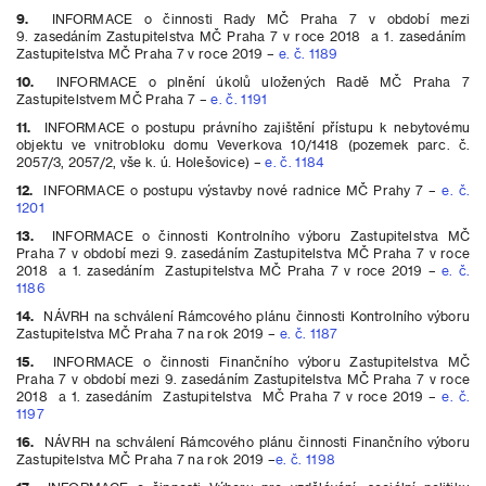
9.
INFORMACE o činnosti Rady MČ Praha 7 v období mezi
9. zasedáním Zastupitelstva MČ Praha 7 v roce 2018 a 1. zasedáním
Zastupitelstva MČ Praha 7 v roce 2019 –
e. č. 1189
10.
INFORMACE o plnění úkolů uložených Radě MČ Praha 7
Zastupitelstvem MČ Praha 7 –
e. č. 1191
11.
INFORMACE o postupu právního zajištění přístupu k nebytovému
objektu ve vnitrobloku domu Veverkova 10/1418 (pozemek parc. č.
2057/3, 2057/2, vše k. ú. Holešovice) –
e. č. 1184
12.
INFORMACE o postupu výstavby nové radnice MČ Prahy 7 –
e. č.
1201
13.
INFORMACE o činnosti Kontrolního výboru Zastupitelstva MČ
Praha 7 v období mezi 9. zasedáním Zastupitelstva MČ Praha 7 v roce
2018 a 1. zasedáním Zastupitelstva MČ Praha 7 v roce 2019 –
e. č.
1186
14.
NÁVRH na schválení Rámcového plánu činnosti Kontrolního výboru
Zastupitelstva MČ Praha 7 na rok 2019 –
e. č. 1187
15.
INFORMACE o činnosti Finančního výboru Zastupitelstva MČ
Praha 7 v období mezi 9. zasedáním Zastupitelstva MČ Praha 7 v roce
2018 a 1. zasedáním Zastupitelstva MČ Praha 7 v roce 2019 –
e. č.
1197
16.
NÁVRH na schválení Rámcového plánu činnosti Finančního výboru
Zastupitelstva MČ Praha 7 na rok 2019 –
e. č. 1198