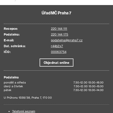
Úřad MČ Praha 7
Recepce:
220 144 111
Podatelna:
220 144 175
E-mail:
podatelna@praha7.cz
Dat. schránka:
r44b2x7
IČO:
00063754
Objednat online
Podatelna
pondělí a středa
7.30–12.00 13.00–18.00
úterý a čtvrtek
7.30–12.00 13.00–15.00
pátek
7.30–12.00 13.00–14.00
U Průhonu 1338/38, Praha 7, 170 00
Telefonní seznam