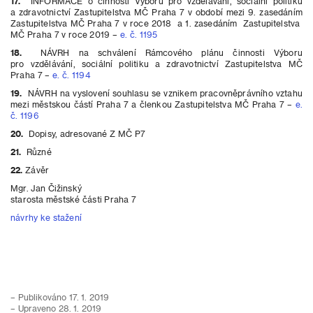
17.
INFORMACE o činnosti Výboru pro vzdělávání, sociální politiku
a zdravotnictví Zastupitelstva MČ Praha 7 v období mezi 9. zasedáním
Zastupitelstva MČ Praha 7 v roce 2018 a 1. zasedáním Zastupitelstva
MČ Praha 7 v roce 2019 –
e. č. 1195
18.
NÁVRH na schválení Rámcového plánu činnosti Výboru
pro vzdělávání, sociální politiku a zdravotnictví Zastupitelstva MČ
Praha 7 –
e. č. 1194
19.
NÁVRH na vyslovení souhlasu se vznikem pracovněprávního vztahu
mezi městskou částí Praha 7 a členkou Zastupitelstva MČ Praha 7 –
e.
č. 1196
20.
Dopisy, adresované Z MČ P7
21.
Různé
22.
Závěr
Mgr. Jan Čižinský
starosta městské části Praha 7
návrhy ke stažení
– Publikováno 17. 1. 2019
– Upraveno 28. 1. 2019