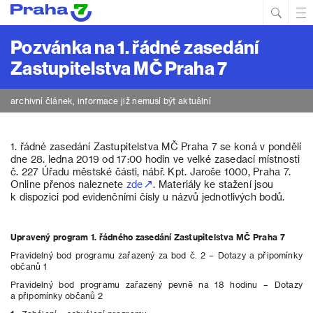
Hled
Prim
Men
Pozvánka na 1. řádné zasedání
Zastupitelstva MČ Praha 7
archivní článek, informace již nemusí být aktuální
1. řádné zasedání Zastupitelstva MČ Praha 7 se koná v pondělí
dne 28. ledna 2019 od 17:00 hodin ve velké zasedací místnosti
č. 227 Úřadu městské části, nábř. Kpt. Jaroše 1000, Praha 7.
Online přenos naleznete
zde
. Materiály ke stažení jsou
k dispozici pod evidenčními čísly u názvů jednotlivých bodů.
Upravený program 1. řádného zasedání Zastupitelstva MČ Praha 7
Pravidelný bod programu zařazený za bod č. 2 – Dotazy a připomínky
občanů 1
Pravidelný bod programu zařazený pevně na 18 hodinu – Dotazy
a připomínky občanů 2