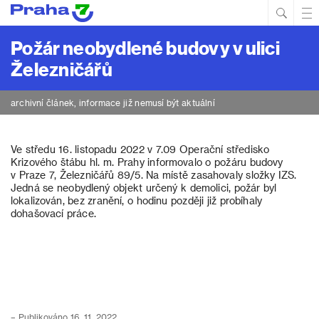
Hled
Prim
Men
Požár neobydlené budovy v ulici
Železničářů
archivní článek, informace již nemusí být aktuální
Ve středu 16. listopadu 2022 v 7.09 Operační středisko
Krizového štábu hl. m. Prahy informovalo o požáru budovy
v Praze 7, Železničářů 89/5. Na místě zasahovaly složky IZS.
Jedná se neobydlený objekt určený k demolici, požár byl
lokalizován, bez zranění, o hodinu později již probíhaly
dohašovací práce.
– Publikováno 16. 11. 2022