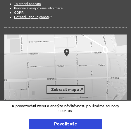
Telefonní seznam
Povinně zveřejňované informace
GDPR
Dotazník spokojenosti
Zobrazit mapu
K provozování webu a analýze návštěvnosti používáme soubory
cookies.
Nahoru
Mapa serveru
Prohlášení o přístupnosti
Povolit vše
Nastavení cookies