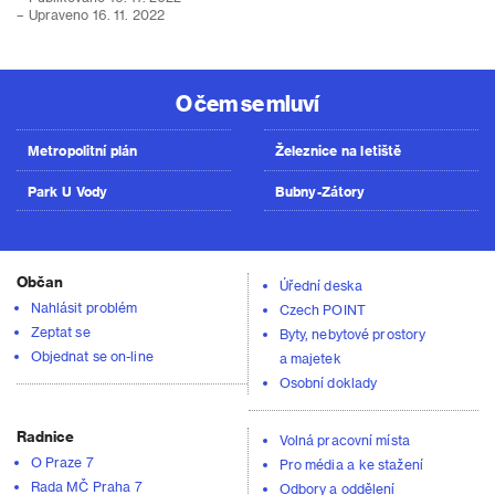
– Upraveno 16. 11. 2022
O čem se mluví
Metropolitní plán
Železnice na letiště
Park U Vody
Bubny-Zátory
Občan
Úřední deska
Nahlásit problém
Czech POINT
Zeptat se
Byty, nebytové prostory
Objednat se on-line
a majetek
Osobní doklady
Radnice
Volná pracovní místa
O Praze 7
Pro média a ke stažení
Rada MČ Praha 7
Odbory a oddělení