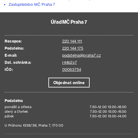
Zastupitelstvo MČ Praha 7
Úřad MČ Praha 7
Recepce:
220 144 111
Podatelna:
220 144 175
E-mail:
podatelna@praha7.cz
Dat. schránka:
r44b2x7
IČO:
00063754
Objednat online
Podatelna
pondělí a středa
7.30–12.00 13.00–18.00
úterý a čtvrtek
7.30–12.00 13.00–15.00
pátek
7.30–12.00 13.00–14.00
U Průhonu 1338/38, Praha 7, 170 00