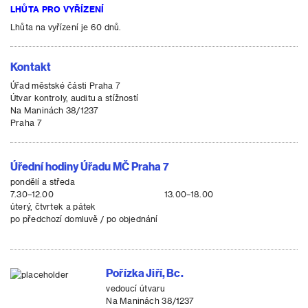
LHŮTA PRO VYŘÍZENÍ
Lhůta na vyřízení je 60 dnů.
Kontakt
Úřad městské části Praha 7
Útvar kontroly, auditu a stížností
Na Maninách 38/1237
Praha 7
Úřední hodiny Úřadu MČ Praha 7
pondělí a středa
7.30–12.00
13.00–18.00
úterý, čtvrtek a pátek
po předchozí domluvě / po objednání
Pořízka Jiří, Bc.
vedoucí útvaru
Na Maninách 38/1237