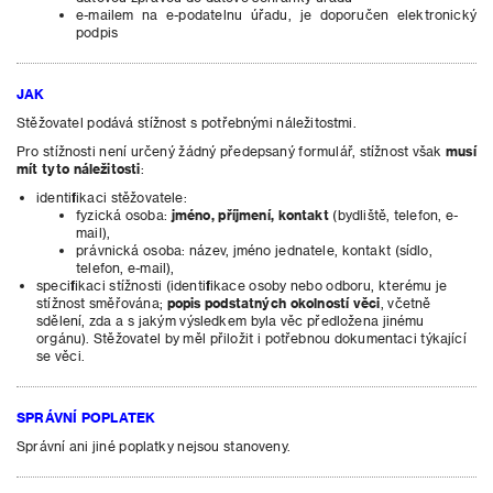
e-mailem na e-podatelnu úřadu, je doporučen elektronický
podpis
JAK
Stěžovatel podává stížnost s potřebnými náležitostmi.
Pro stížnosti není určený žádný předepsaný formulář, stížnost však
musí
mít tyto náležitosti
:
identifikaci stěžovatele:
fyzická osoba:
jméno, příjmení, kontakt
(bydliště, telefon, e-
mail),
právnická osoba: název, jméno jednatele, kontakt (sídlo,
telefon, e-mail),
specifikaci stížnosti (identifikace osoby nebo odboru, kterému je
stížnost směřována;
popis podstatných okolností věci
, včetně
sdělení, zda a s jakým výsledkem byla věc předložena jinému
orgánu). Stěžovatel by měl přiložit i potřebnou dokumentaci týkající
se věci.
SPRÁVNÍ POPLATEK
Správní ani jiné poplatky nejsou stanoveny.