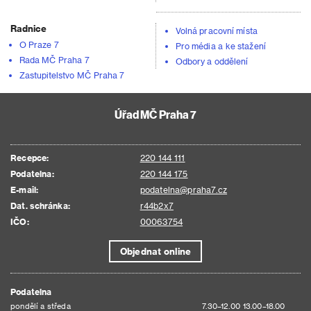
Radnice
Volná pracovní místa
O Praze 7
Pro média a ke stažení
Rada MČ Praha 7
Odbory a oddělení
Zastupitelstvo MČ Praha 7
Úřad MČ Praha 7
Recepce:
220 144 111
Podatelna:
220 144 175
E-mail:
podatelna@praha7.cz
Dat. schránka:
r44b2x7
IČO:
00063754
Objednat online
Podatelna
pondělí a středa
7.30–12.00 13.00–18.00