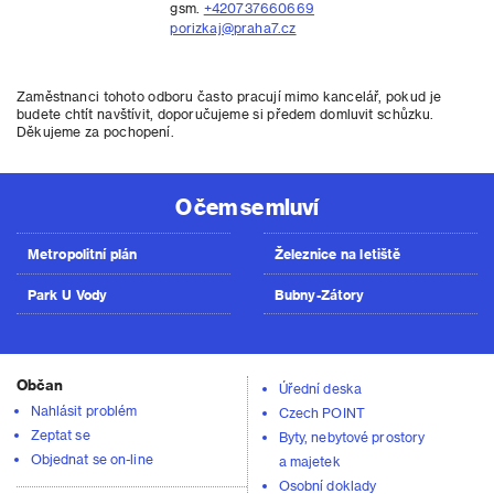
gsm.
+420737660669
porizkaj@praha7.cz
Zaměstnanci tohoto odboru často pracují mimo kancelář, pokud je
budete chtít navštívit, doporučujeme si předem domluvit schůzku.
Děkujeme za pochopení.
O čem se mluví
Metropolitní plán
Železnice na letiště
Park U Vody
Bubny-Zátory
Občan
Úřední deska
Nahlásit problém
Czech POINT
Zeptat se
Byty, nebytové prostory
Objednat se on-line
a majetek
Osobní doklady