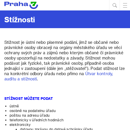
Hled
Prim
Men
Stížnosti
Stížnost je ústní nebo písemné podání, jímž se občané nebo
právnické osoby obracejí na orgány městského úřadu ve věci
ochrany svých práv a zájmů nebo kterým občané či právnické
osoby upozorňují na nedostatky a závady. Stížnost mohou
podávat jak fyzické, tak právnické osoby, případně osoba
jednající v zastoupení (dále jen „stěžovatel“). Podat stížnost lze
na konkrétní odbory úřadu nebo přímo na
Útvar kontroly,
auditu a stížností
.
STÍŽNOST MŮŽETE PODAT
ústně
osobně na podatelnu úřadu
poštou na adresu úřadu
telefonicky v úředních hodinách
elektronicky
datovou zprávou do datové schránky úřadu