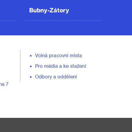
ě
Bubny-Zátory
Volná pracovní místa
Pro média a ke stažení
Odbory a oddělení
ha 7