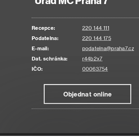
Úřad MČ Praha 7
Recepce:
220 144 111
Podatelna:
220 144 175
E-mail:
podatelna@praha7.cz
Dat. schránka:
r44b2x7
IČO:
00063754
Objednat online