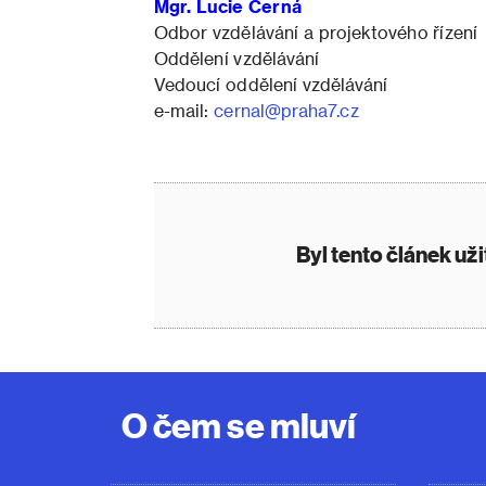
Mgr. Lucie Černá
Odbor vzdělávání a projektového řízení
Oddělení vzdělávání
Vedoucí oddělení vzdělávání
e-mail:
cernal@praha7.cz
Byl tento článek už
O čem se mluví