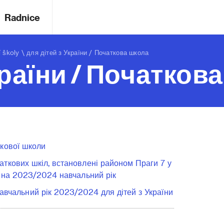
Radnice
 školy
\ для дітей з України / Початкова школа
країни / Початков
ткової школи
чаткових шкіл, встановлені районом Праги 7 у
у на 2023/2024 навчальний рік
навчальний рік 2023/2024 для дітей з України