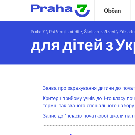
Občan
Praha 7
\
Potřebuji zařídit
\
Školská zařízení
\
Základní
для дітей з У
Заява про зарахування дитини до поча
Критерії прийому учнів до 1-го класу по
термін так званого спеціального набор
Запис до 1 класів початкової школи на 