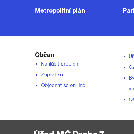
Metropolitní plán
Par
Občan
Úř
Nahlásit problém
C
Zeptat se
By
Objednat se on-line
a 
Os