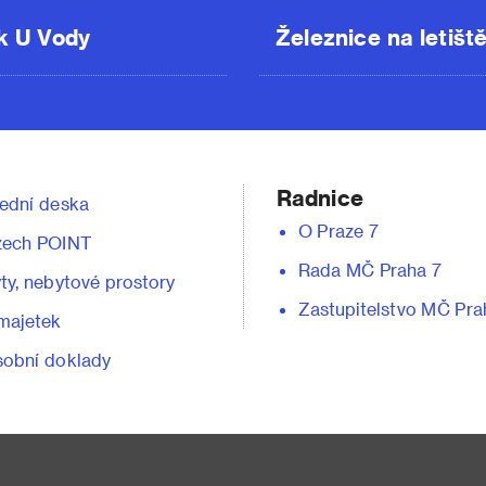
k U Vody
Železnice na letišt
Radnice
ední deska
O Praze 7
zech POINT
Rada MČ Praha 7
ty, nebytové prostory
Zastupitelstvo MČ Pra
majetek
obní doklady