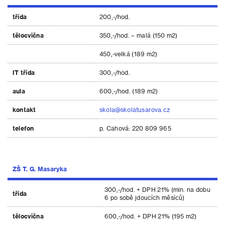
třída
200,-/hod.
tělocvična
350,-/hod. – malá (150 m2)
450,-velká (189 m2)
IT třída
300,-/hod.
aula
600,-/hod. (189 m2)
kontakt
skola@skolatusarova.cz
telefon
p. Cahová: 220 809 965
ZŠ T. G. Masaryka
300,-/hod. + DPH 21% (min. na dobu
třída
6 po sobě jdoucích měsíců)
tělocvična
600,-/hod. + DPH 21% (195 m2)