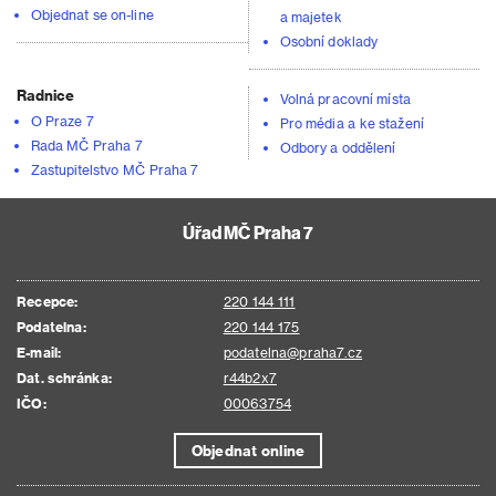
Objednat se on-line
a majetek
Osobní doklady
Radnice
Volná pracovní místa
O Praze 7
Pro média a ke stažení
Rada MČ Praha 7
Odbory a oddělení
Zastupitelstvo MČ Praha 7
Úřad MČ Praha 7
Recepce:
220 144 111
Podatelna:
220 144 175
E-mail:
podatelna@praha7.cz
Dat. schránka:
r44b2x7
IČO:
00063754
Objednat online