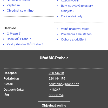
Czech POINT
Zeptat se
Byty, nebytové prostory
Objednat se on-line
a majetek
Osobní doklady
Radnice
Volná pracovní místa
O Praze 7
Pro média a ke stažení
Rada MČ Praha 7
Odbory a oddělení
Zastupitelstvo MČ Praha 7
Úřad MČ Praha 7
Recepce:
220 144 111
Podatelna:
220 144 175
E-mail:
podatelna@praha7.cz
Dat. schránka:
r44b2x7
IČO:
00063754
Objednat online