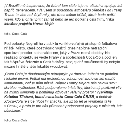
„V Brazílii mě inspirovalo, že fotbal tam stále žije na ulicích a spojuje lidi
napříč generacemi. Přál jsem si podobnou atmosféru přenést i do Prahy.
Trvalo to více než čtyři roky, ale dnes máme hřiště, které bude patřit
všem, kdo si chtějí přijít zahrát nebo se jen potkat s ostatními,“
říká
iniciátor projektu
Honza Mejdr
.
foto: Coca-Cola
Pod oblouky Negrelliho viaduktu vzniklo veřejně přístupné fotbalové
hřiště. Místo, které postrádalo využití, dnes nabídne netradiční
sportovní prostor s charakterem, jaký v Praze nemá obdoby. Na
realizaci projektu se vedle Prahy 7 a společnosti Coca-Cola podílely
také Správa železnic a České dráhy, bez jejichž součinnosti by nebylo
možné hřiště v této lokalitě vybudovat.
„Coca-Cola je dlouhodobým nápojovým partnerem fotbalu na globální
i lokální úrovni. Fotbal má jedinečnou schopnost spojovat lidi napříč
komunitami, což je nám blízké. Nápad Honzy Mejdra nás oslovil svou
skvělou myšlenkou. Rádi podporujeme iniciativy, které mají pozitivní vliv
na místní komunity a pomáhají oživovat veřejný prostor,“
vysvětluje
Kateřina Třísková, brand manažerka Coca-Cola ČR/SR
, a dodává:
„Coca-Cola je sice globální značka, ale již 55 let je vyráběna také
v Česku, a proto je pro nás přirozené podporovat projekty v místech, kde
působíme.“
foto: Coca-Cola