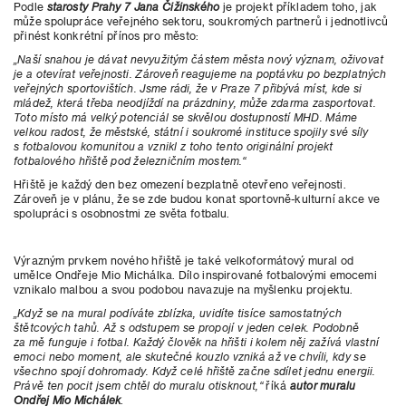
Podle
starosty Prahy 7 Jana Čižinského
je projekt příkladem toho, jak
může spolupráce veřejného sektoru, soukromých partnerů i jednotlivců
přinést konkrétní přínos pro město:
„Naší snahou je dávat nevyužitým částem města nový význam, oživovat
je a otevírat veřejnosti. Zároveň reagujeme na poptávku po bezplatných
veřejných sportovištích. Jsme rádi, že v Praze 7 přibývá míst, kde si
mládež, která třeba neodjíždí na prázdniny, může zdarma zasportovat.
Toto místo má velký potenciál se skvělou dostupností MHD. Máme
velkou radost, že městské, státní i soukromé instituce spojily své síly
s fotbalovou komunitou a vznikl z toho tento originální projekt
fotbalového hřiště pod železničním mostem.“
Hřiště je každý den bez omezení bezplatně otevřeno veřejnosti.
Zároveň je v plánu, že se zde budou konat sportovně-kulturní akce ve
spolupráci s osobnostmi ze světa fotbalu.
Výrazným prvkem nového hřiště je také velkoformátový mural od
umělce Ondřeje Mio Michálka. Dílo inspirované fotbalovými emocemi
vznikalo malbou a svou podobou navazuje na myšlenku projektu.
„Když se na mural podíváte zblízka, uvidíte tisíce samostatných
štětcových tahů. Až s odstupem se propojí v jeden celek. Podobně
za mě funguje i fotbal. Každý člověk na hřišti i kolem něj zažívá vlastní
emoci nebo moment, ale skutečné kouzlo vzniká až ve chvíli, kdy se
všechno spojí dohromady. Když celé hřiště začne sdílet jednu energii.
Právě ten pocit jsem chtěl do muralu otisknout,“
říká
autor muralu
Ondřej Mio Michálek
.