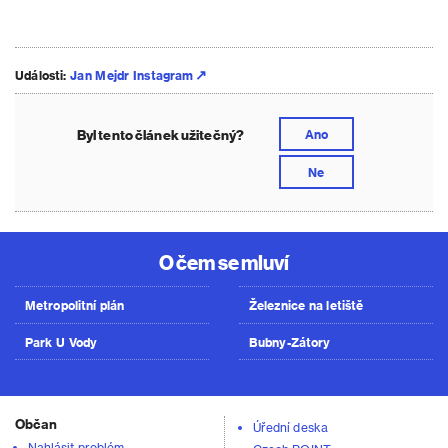
Události:
Jan Mejdr Instagram
Byl tento článek užitečný?
Ano
Ne
O čem se mluví
Metropolitní plán
Železnice na letiště
Park U Vody
Bubny-Zátory
Občan
Úřední deska
Nahlásit problém