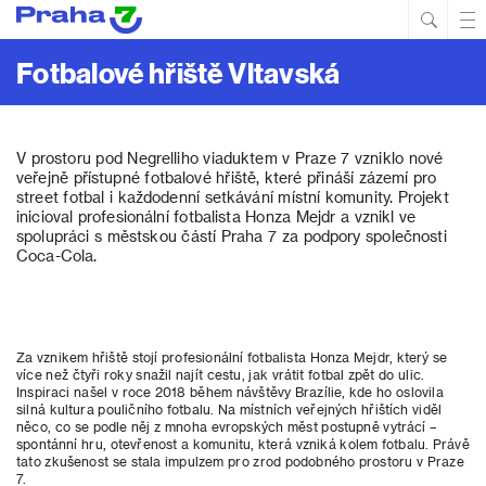
Hled
Prim
Men
Fotbalové hřiště Vltavská
V prostoru pod Negrelliho viaduktem v Praze 7 vzniklo nové
veřejně přístupné fotbalové hřiště, které přináší zázemí pro
street fotbal i každodenní setkávání místní komunity. Projekt
inicioval profesionální fotbalista Honza Mejdr a vznikl ve
spolupráci s městskou částí Praha 7 za podpory společnosti
Coca-Cola.
Za vznikem hřiště stojí profesionální fotbalista Honza Mejdr, který se
více než čtyři roky snažil najít cestu, jak vrátit fotbal zpět do ulic.
Inspiraci našel v roce 2018 během návštěvy Brazílie, kde ho oslovila
silná kultura pouličního fotbalu. Na místních veřejných hřištích viděl
něco, co se podle něj z mnoha evropských měst postupně vytrácí –
spontánní hru, otevřenost a komunitu, která vzniká kolem fotbalu. Právě
tato zkušenost se stala impulzem pro zrod podobného prostoru v Praze
7.