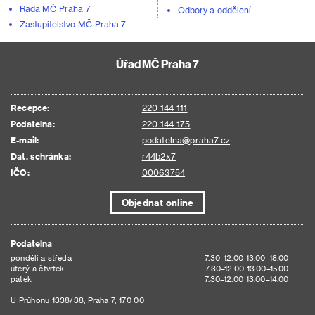
Rada MČ Praha 7
Odbory a oddělení
Zastupitelstvo MČ Praha 7
Úřad MČ Praha 7
Recepce:
220 144 111
Podatelna:
220 144 175
E-mail:
podatelna@praha7.cz
Dat. schránka:
r44b2x7
IČO:
00063754
Objednat online
Podatelna
pondělí a středa
7.30–12.00 13.00–18.00
úterý a čtvrtek
7.30–12.00 13.00–15.00
pátek
7.30–12.00 13.00–14.00
U Průhonu 1338/38, Praha 7, 170 00