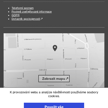
Telefonní seznam
Povinně zveřejňované informace
GDPR
Dotazník spokojenosti
Zobrazit mapu
K provozování webu a analýze návštěvnosti používáme soubory
cookies.
Nahoru
Mapa serveru
Prohlášení o přístupnosti
Povolit vše