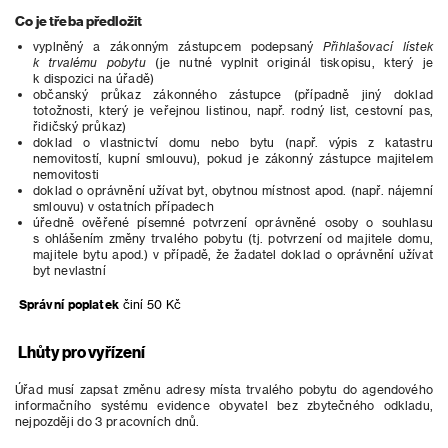
Co je třeba předložit
vyplněný a zákonným zástupcem podepsaný
Přihlašovací lístek
k trvalému pobytu
(je nutné vyplnit originál tiskopisu, který je
k dispozici na úřadě)
občanský průkaz zákonného zástupce (případně jiný doklad
totožnosti, který je veřejnou listinou, např. rodný list, cestovní pas,
řidičský průkaz)
doklad o vlastnictví domu nebo bytu (např. výpis z katastru
nemovitostí, kupní smlouvu), pokud je zákonný zástupce majitelem
nemovitosti
doklad o oprávnění užívat byt, obytnou místnost apod. (např. nájemní
smlouvu) v ostatních případech
úředně ověřené písemné potvrzení oprávněné osoby o souhlasu
s ohlášením změny trvalého pobytu (tj. potvrzení od majitele domu,
majitele bytu apod.) v případě, že žadatel doklad o oprávnění užívat
byt nevlastní
Správní poplatek
činí 50 Kč
Lhůty pro vyřízení
Úřad musí zapsat změnu adresy místa trvalého pobytu do agendového
informačního systému evidence obyvatel bez zbytečného odkladu,
nejpozději do 3 pracovních dnů.