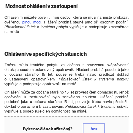
Možnost ohlášení v zastoupení
Ohlášením můžete pověřit jinou osobu, která se musí na místě prokázat
ověřenou
plnou mocí
. Hlášení probíhá stejně jako při osobním podání,
Přihlašovací lístek k trvalému pobytu
vyplňuje a podepisuje zmocněnec
na místě.
Ohlášení ve specifických situacích
Změnu místa trvalého pobytu za občana s omezenou svéprávností
ohlašuje soudem ustanovený opatrovník. Hlášení probíhá podobně jako
u občana staršího 15 let, pouze je třeba navíc předložit doklad
o ustanovení opatrovníkem.
Přihlašovací lístek k trvalému pobytu
vyplňuje a podepisuje opatrovník na místě.
Ohlášení může za občana staršího 15 let provést člen domácnosti, jehož
oprávnění k zastupování bylo schváleno soudem.
Hlášení probíhá
podobně jako u občana staršího 15 let, pouze je třeba navíc předložit
doklad o oprávnění k zastupování.
Přihlašovací lístek k trvalému pobytu
vyplňuje a podepisuje člen domácnosti na místě
.
Byl tento článek užitečný?
Ano