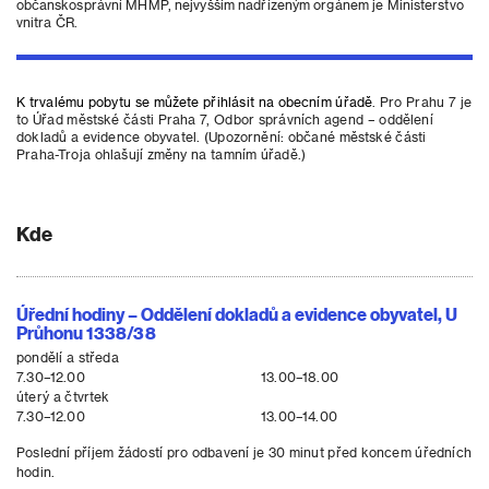
občanskosprávní MHMP, nejvyšším nadřízeným orgánem je Ministerstvo
vnitra ČR.
K trvalému pobytu se můžete přihlásit na obecním úřadě
. Pro Prahu 7 je
to Úřad městské části Praha 7,
Odbor správních agend – oddělení
dokladů a evidence obyvatel. (
Upozornění: občané městské části
Praha-Troja ohlašují změny na tamním úřadě.)
Kde
Úřední hodiny – Oddělení dokladů a evidence obyvatel, U
Průhonu 1338/38
pondělí a středa
7.30–12.00
13.00–18.00
úterý a čtvrtek
7.30–12.00
13.00–14.00
Poslední příjem žádostí pro odbavení je 30 minut před koncem úředních
hodin.