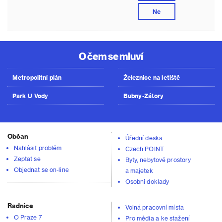
Ne
O čem se mluví
Metropolitní plán
Železnice na letiště
Park U Vody
Bubny-Zátory
Občan
Úřední deska
Nahlásit problém
Czech POINT
Zeptat se
Byty, nebytové prostory
Objednat se on-line
a majetek
Osobní doklady
Radnice
Volná pracovní místa
O Praze 7
Pro média a ke stažení