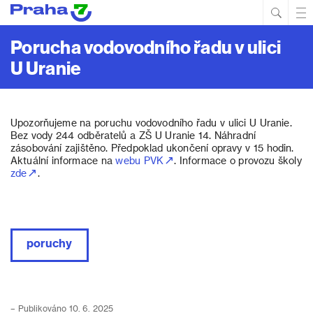
Hled
Prim
Men
Porucha vodovodního řadu v ulici
U Uranie
Upozorňujeme na poruchu vodovodního řadu v ulici U Uranie.
Bez vody 244 odběratelů a ZŠ U Uranie 14. Náhradní
zásobování zajištěno. Předpoklad ukončení opravy v 15 hodin.
Aktuální informace na
webu PVK
. Informace o provozu školy
zde
.
poruchy
– Publikováno 10. 6. 2025