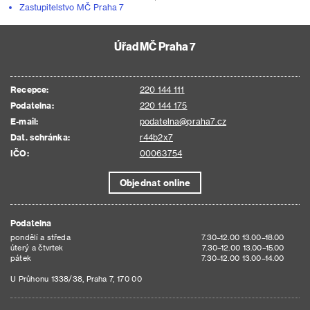
Zastupitelstvo MČ Praha 7
Úřad MČ Praha 7
Recepce:
220 144 111
Podatelna:
220 144 175
E-mail:
podatelna@praha7.cz
Dat. schránka:
r44b2x7
IČO:
00063754
Objednat online
Podatelna
pondělí a středa
7.30–12.00 13.00–18.00
úterý a čtvrtek
7.30–12.00 13.00–15.00
pátek
7.30–12.00 13.00–14.00
U Průhonu 1338/38, Praha 7, 170 00