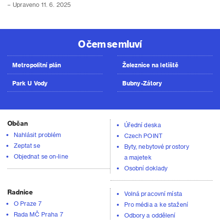
– Upraveno 11. 6. 2025
O čem se mluví
Metropolitní plán
Železnice na letiště
Park U Vody
Bubny-Zátory
Občan
Úřední deska
Nahlásit problém
Czech POINT
Zeptat se
Byty, nebytové prostory
Objednat se on-line
a majetek
Osobní doklady
Radnice
Volná pracovní místa
O Praze 7
Pro média a ke stažení
Rada MČ Praha 7
Odbory a oddělení