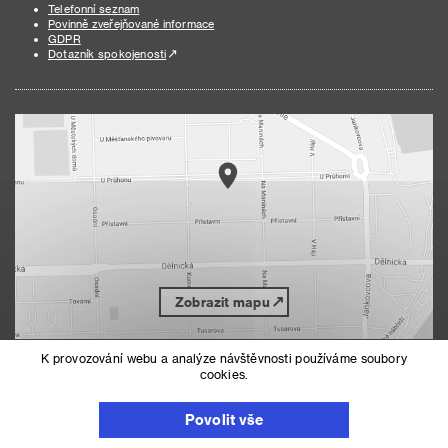
Telefonní seznam
Povinně zveřejňované informace
GDPR
Dotazník spokojenosti
Zobrazit mapu
K provozování webu a analýze návštěvnosti používáme soubory
cookies.
Nahoru
Mapa serveru
Prohlášení o přístupnosti
Povolit vše
Nastavení cookies