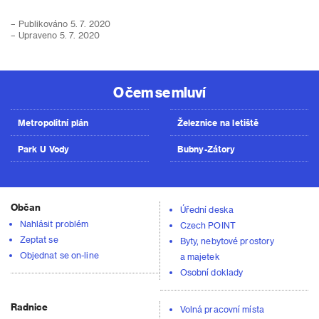
– Publikováno 5. 7. 2020
– Upraveno 5. 7. 2020
O čem se mluví
Metropolitní plán
Železnice na letiště
Park U Vody
Bubny-Zátory
Občan
Úřední deska
Nahlásit problém
Czech POINT
Zeptat se
Byty, nebytové prostory
Objednat se on-line
a majetek
Osobní doklady
Radnice
Volná pracovní místa