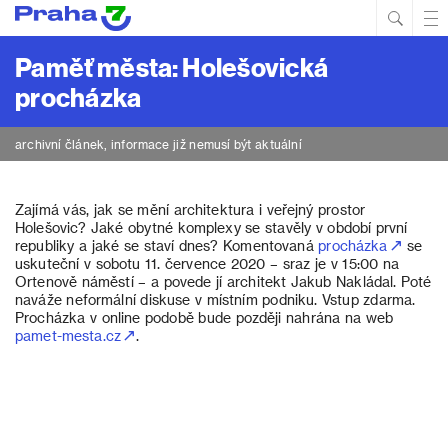
Hled
Prim
Men
Paměť města: Holešovická
procházka
archivní článek, informace již nemusí být aktuální
Zajímá vás, jak se mění architektura i veřejný prostor
Holešovic? Jaké obytné komplexy se stavěly v období první
republiky a jaké se staví dnes? Komentovaná
procházka
se
uskuteční v sobotu 11. července 2020 – sraz je v 15:00 na
Ortenově náměstí – a povede jí architekt Jakub Nakládal. Poté
naváže neformální diskuse v místním podniku. Vstup zdarma.
Procházka v online podobě bude později nahrána na web
pamet-mesta.cz
.