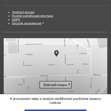
Telefonní seznam
Povinně zveřejňované informace
GDPR
Dotazník spokojenosti
Zobrazit mapu
K provozování webu a analýze návštěvnosti používáme soubory
cookies.
Nahoru
Mapa serveru