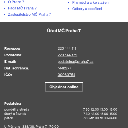
O Praze 7
Pro média a ke stažení
Rada MČ Praha 7
Odbory a oddělení
Zastupitelstvo MČ Praha 7
Úřad MČ Praha 7
Recepce:
220 144 111
Podatelna:
220 144 175
E-mail:
podatelna@praha7.cz
Dat. schránka:
r44b2x7
IČO:
00063754
Objednat online
Podatelna
pondělí a středa
7.30–12.00 13.00–18.00
úterý a čtvrtek
7.30–12.00 13.00–15.00
pátek
7.30–12.00 13.00–14.00
U Průhonu 1338/38, Praha 7, 170 00