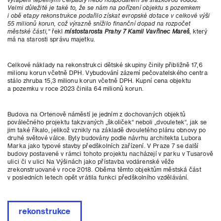
Velmi důležité je také to, že se nám na pořízení objektu s pozemkem
i obě etapy rekonstrukce podařilo získat evropské dotace v celkové výši
55 milionů korun, což výrazně snížilo finanční dopad na rozpočet
městské části,“
řekl
místostarosta Prahy 7 Kamil Vavřinec Mareš
, který
má na starosti správu majetku.
Celkové náklady na rekonstrukci dětské skupiny činily přibližně 17,6
milionu korun včetně DPH. Vybudování zázemí pečovatelského centra
stálo zhruba 15,3 milionu korun včetně DPH. Kupní cena objektu
a pozemku v roce 2023 činila 64 milionů korun.
Budova na Ortenově náměstí je jedním z dochovaných objektů
poválečného projektu takzvaných „školiček“ neboli „dvouletek“, jak se
jim také říkalo, jelikož vznikly na základě dvouletého plánu obnovy po
druhé světové válce. Byly budovány podle návrhu architekta Lubora
Marka jako typové stavby předškolních zařízení. V Praze 7 se další
budovy postavené v rámci tohoto projektu nacházejí v parku v Tusarově
ulici či v ulici Na Výšinách jako přístavba vodárenské věže
zrekonstruované v roce 2018. Oběma těmto objektům městská část
v posledních letech opět vrátila funkci předškolního vzdělávání.
rekonstrukce