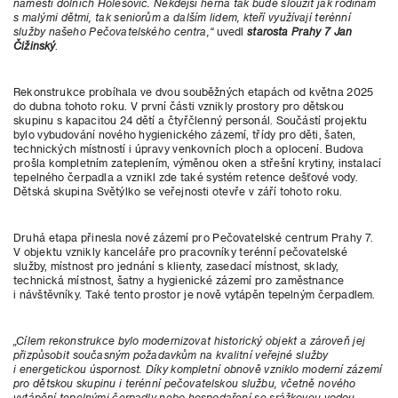
náměstí dolních Holešovic. Někdejší herna tak bude sloužit jak rodinám
s malými dětmi, tak seniorům a dalším lidem, kteří využívají terénní
služby našeho Pečovatelského centra,“
uvedl
starosta Prahy 7 Jan
Čižinský
.
Rekonstrukce probíhala ve dvou souběžných etapách od května 2025
do dubna tohoto roku. V první části vznikly prostory pro dětskou
skupinu s kapacitou 24 dětí a čtyřčlenný personál. Součástí projektu
bylo vybudování nového hygienického zázemí, třídy pro děti, šaten,
technických místností i úpravy venkovních ploch a oplocení. Budova
prošla kompletním zateplením, výměnou oken a střešní krytiny, instalací
tepelného čerpadla a vznikl zde také systém retence dešťové vody.
Dětská skupina Světýlko se veřejnosti otevře v září tohoto roku.
Druhá etapa přinesla nové zázemí pro Pečovatelské centrum Prahy 7.
V objektu vznikly kanceláře pro pracovníky terénní pečovatelské
služby, místnost pro jednání s klienty, zasedací místnost, sklady,
technická místnost, šatny a hygienické zázemí pro zaměstnance
i návštěvníky. Také tento prostor je nově vytápěn tepelným čerpadlem.
„Cílem rekonstrukce bylo modernizovat historický objekt a zároveň jej
přizpůsobit současným požadavkům na kvalitní veřejné služby
i energetickou úspornost. Díky kompletní obnově vzniklo moderní zázemí
pro dětskou skupinu i terénní pečovatelskou službu, včetně nového
vytápění tepelnými čerpadly nebo hospodaření se srážkovou vodou.