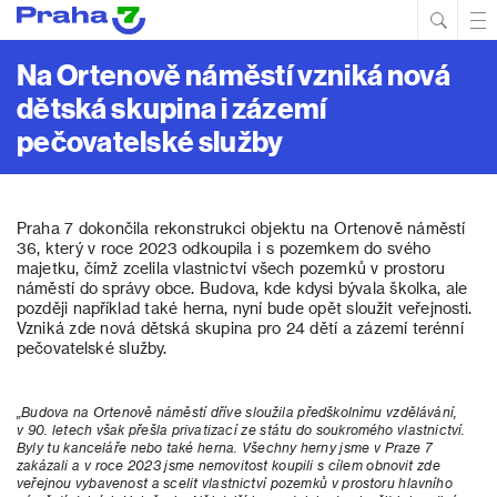
Hled
Prim
Men
Na Ortenově náměstí vzniká nová
dětská skupina i zázemí
pečovatelské služby
Praha 7 dokončila rekonstrukci objektu na Ortenově náměstí
36, který v roce 2023 odkoupila i s pozemkem do svého
majetku, čímž zcelila vlastnictví všech pozemků v prostoru
náměstí do správy obce. Budova, kde kdysi bývala školka, ale
později například také herna, nyní bude opět sloužit veřejnosti.
Vzniká zde nová dětská skupina pro 24 dětí a zázemí terénní
pečovatelské služby.
„Budova na Ortenově náměstí dříve sloužila předškolnímu vzdělávání,
v 90. letech však přešla privatizací ze státu do soukromého vlastnictví.
Byly tu kanceláře nebo také herna. Všechny herny jsme v Praze 7
zakázali a v roce 2023 jsme nemovitost koupili s cílem obnovit zde
veřejnou vybavenost a scelit vlastnictví pozemků v prostoru hlavního