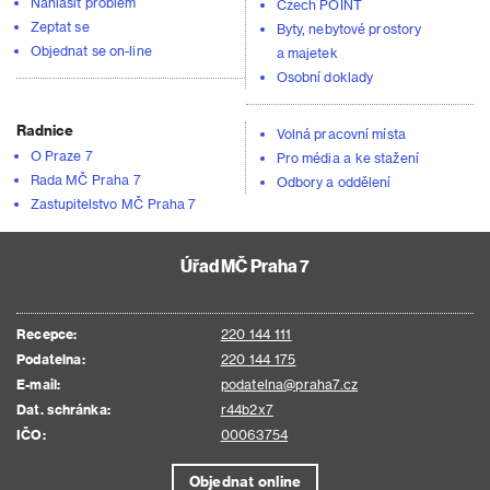
Nahlásit problém
Czech POINT
Zeptat se
Byty, nebytové prostory
Objednat se on-line
a majetek
Osobní doklady
Radnice
Volná pracovní místa
O Praze 7
Pro média a ke stažení
Rada MČ Praha 7
Odbory a oddělení
Zastupitelstvo MČ Praha 7
Úřad MČ Praha 7
Recepce:
220 144 111
Podatelna:
220 144 175
E-mail:
podatelna@praha7.cz
Dat. schránka:
r44b2x7
IČO:
00063754
Objednat online