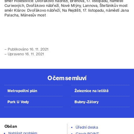
směr Holešovice: Dvořákovo nábřeží, Břehová, 17. listopadu, náměstí
Curieových, Dvořákovo nábřeží, Nové Mlýny, Lannova, Štefánikův most
směr Klárov: Dvořákovo nábřeží, Na Rejdišti, 17. listopadu, náměstí Jana
Palacha, Mánesův most
– Publikováno 16. 11. 2021
– Upraveno 16. 11. 2021
O čem se mluví
Metropolitní plán
Železnice na letiště
Park U Vody
Bubny-Zátory
Občan
Úřední deska
Nahlásit problém
Czech POINT