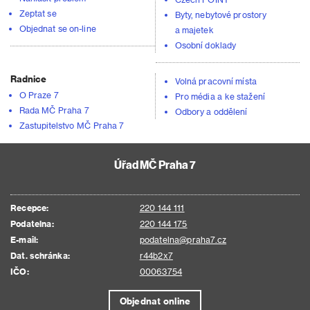
Zeptat se
Byty, nebytové prostory
Objednat se on-line
a majetek
Osobní doklady
Radnice
Volná pracovní místa
O Praze 7
Pro média a ke stažení
Rada MČ Praha 7
Odbory a oddělení
Zastupitelstvo MČ Praha 7
Úřad MČ Praha 7
Recepce:
220 144 111
Podatelna:
220 144 175
E-mail:
podatelna@praha7.cz
Dat. schránka:
r44b2x7
IČO:
00063754
Objednat online