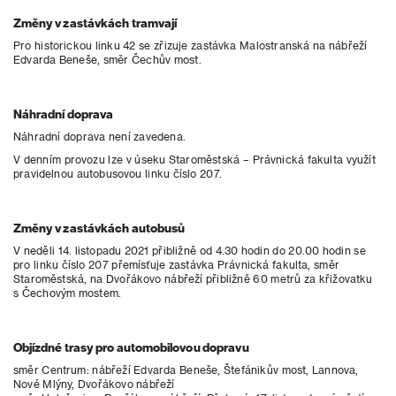
Změny v zastávkách tramvají
Pro historickou linku 42 se zřizuje zastávka Malostranská na nábřeží
Edvarda Beneše, směr Čechův most.
Náhradní doprava
Náhradní doprava není zavedena.
V denním provozu lze v úseku Staroměstská – Právnická fakulta využít
pravidelnou autobusovou linku číslo 207.
Změny v zastávkách autobusů
V neděli 14. listopadu 2021 přibližně od 4.30 hodin do 20.00 hodin se
pro linku číslo 207 přemísťuje zastávka Právnická fakulta, směr
Staroměstská, na Dvořákovo nábřeží přibližně 60 metrů za křižovatku
s Čechovým mostem.
Objízdné trasy pro automobilovou dopravu
směr Centrum: nábřeží Edvarda Beneše, Štefánikův most, Lannova,
Nové Mlýny, Dvořákovo nábřeží