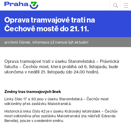
Hled
Prim
Men
Oprava tramvajové trati na
Čechově mostě do 21. 11.
archivní článek, informace již nemusí být aktuální
Oprava tramvajové trati v úseku Staroměstská – Právnická
fakulta – Čechův most, která probíhá od 6. listopadu, bude
ukončena v neděli 21. listopadu (do 24.00 hodin).
Změny tras tramvajových linek
Linky číslo 17 a 93 jsou v úseku Staroměstská – Čechův most
odkloněny přes zastávku Malostranská.
Historická linka číslo 42 je v úseku Královský letohrádek – Čechův
most odkloněna přes zastávku Malostranská (na nábřeží Edvarda
Beneše), pouze v uvedeném směru.