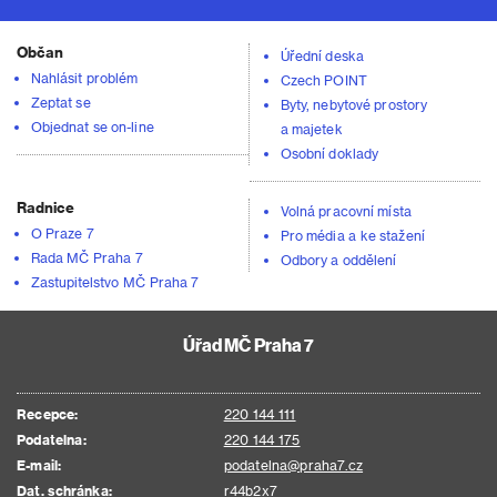
Občan
Úřední deska
Nahlásit problém
Czech POINT
Zeptat se
Byty, nebytové prostory
Objednat se on-line
a majetek
Osobní doklady
Radnice
Volná pracovní místa
O Praze 7
Pro média a ke stažení
Rada MČ Praha 7
Odbory a oddělení
Zastupitelstvo MČ Praha 7
Úřad MČ Praha 7
Recepce:
220 144 111
Podatelna:
220 144 175
E-mail:
podatelna@praha7.cz
Dat. schránka:
r44b2x7