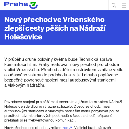
Hled
Prim
Men
Nový přechod ve Vrbenského
zlepší cesty pěších na Nádraží
Holešovice
V průběhu druhé poloviny května bude Technická správa
komunikací hl. m. Prahy realizovat nový přechod pro chodce
v ulici Vrbenského. Přechod s dělicím ostrůvkem vznikne vedle
současného vstupu do podchodu a zajistí dlouho poptávané
bezpečné povrchové spojení mezi autobusovými stanicemi
a vlakovým nádražím.
Povrchové spojení pro pěší mezi severním a jižním terminálem Nádraží
Holešovice zde dlouho výrazně scházelo. Dosud se chodci mezi
autobusovými stanicemi a vlakovým nádražím mohli pohybovat pouze
prostřednictvím bariérových podchodů s řadou schodů, případně
přebíhali přes frekventovanou komunikaci.
Nový přechod pro chodce vznikne
zde
. V silnici bude zároveň