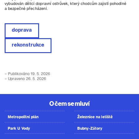
vybudován dělicí dopravní ostrůvek, který chodcům zajistí pohodlné
a bezpečné přecházení.
doprava
rekonstrukce
– Publikováno 19. 5. 2026
– Upraveno 26. 5. 2026
O čem se mluví
Metropolitní plán
Železnice na letiště
Park U Vody
Bubny-Zátory